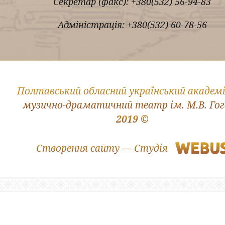
Секретар (факс): +380(532) 56-94-83
Адміністрація: +380(532) 60-78-56
Полтавський обласний український академ
музично-драматичний театр ім. М.В. Го
2019 ©
Створення сайту — Студія