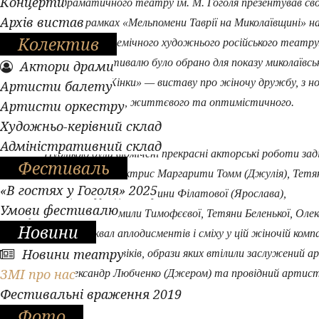
Концерти
музично-драматичного театру ім. М. Гоголя презентував св
Архів вистав
мистецтво у рамках «Мельпомени Таврії на Миколаївщині» на
Колектив
Миколаївського академічного художнього російського театру
Оргкомітетом фестивалю було обрано для показу миколаївсь
Актори драми
глядачу виставу «Жінки» — виставу про жіночу дружбу, з 
Артисти балету
комічного, трагічного, життєвого та оптимістичного.
Артисти оркестру
Художньо-керівний склад
Адміністративний склад
Публікою були відмічені прекрасні акторські роботи заді
Фестиваль
виставі заслужених актрис Маргарити Томм (Джулія), Тетя
«В гостях у Гоголя» 2025
Любченко (Катруся), Катерини Філатової (Ярослава),
Умови фестивалю
харизматичних Людмили Тимофєєвої, Тетяни Беленької, Оле
Новини
Галатченко. Шквал аплодисментів і сміху у цій жіночій компа
Новини театру
викликала поява чоловіків, образи яких втілили заслужений 
ЗМІ про нас
України Олександр Любченко (Джером) та провідний артис
Фестивальні враження 2019
театру Віталій Крапіва.
Фото