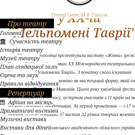
Гоголівці взяли
участь у ХХ-ій
Театр імені М.В. Гоголя
Про театр
"Мельпомені Таврії
Головна
Сучасність театру
Історія театру
20 травня гоголівці презентували виставу «Жінки» (ре
Музей театру
Цицино Кобіашвілі) у рамках ХХ Міжнародного театральног
План глядацької зали
фестивалю «Мельпомена Таврії». З початку свого існування
Сцена та звук
фестиваль було започатковано як мистецький форму, який о
Правила відвідування
два міста – Херсон та Миколаїв. Цього року ювілейний фест
Репертуар
набув широкого розголосу, зустрічав учасників з 11 країн на
Афіша на місяць
десяти сценічних майданчиках. За період проведення — з 17 п
Драматичні вистави
травня — було показано 37 вистав 32 різних творчих колект
Музичні вистави
Вистави для дітей
Колектив Полтавського академічного обласного українс