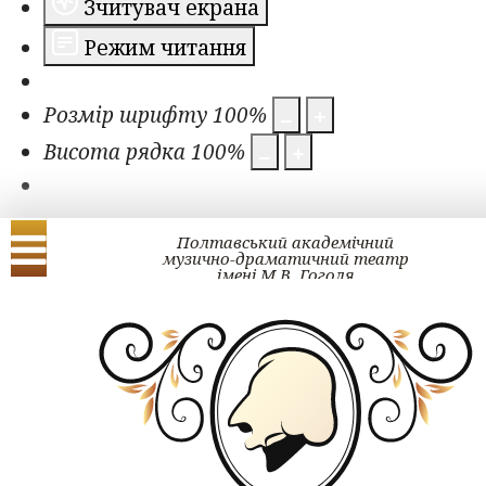
Зчитувач екрана
Режим читання
Розмір шрифту
100
%
Висота рядка
100
%
Полтавський академічний
музично-драматичний театр
імені М.В. Гоголя
Українська
English
ЗМІ про нас