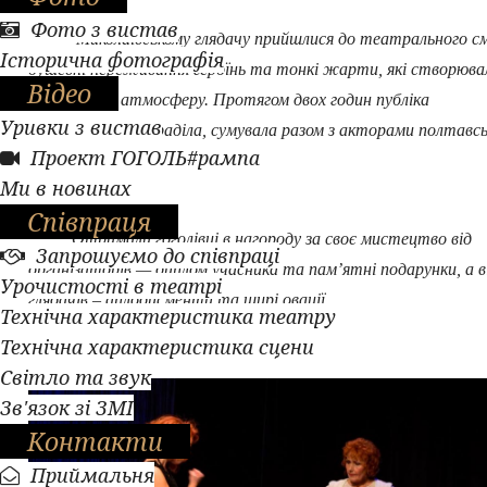
Фото з вистав
Миколаївському глядачу прийшлися до театрального см
Історична фотографія
душевні переживання героїнь та тонкі жарти, які створюва
Відео
невимушену атмосферу. Протягом двох годин публіка
Уривки з вистав
співпереживала, раділа, сумувала разом з акторами полтавс
Проект ГОГОЛЬ#рампа
театру.
Ми в новинах
Співпраця
Отримали гоголівці в нагороду за своє мистецтво від
Запрошуємо до співпраці
організаторів — диплом учасника та пам’ятні подарунки, а в
Урочистості в театрі
глядачів – аплодисменти та щирі овації.
Технічна характеристика театру
Технічна характеристика сцени
Світло та звук
Зв'язок зі ЗМІ
Контакти
Приймальня