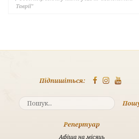
Таврії"
Підпишіться:
Пош
Репертуар
Афіша на місяць