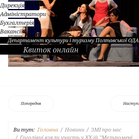
Дирекція
Адміністратори
Бухгалтерія
Вакансії
Департамент культури і туризму Полтавської ОДА
Квиток онлайн
Попередня
Наступ
Ви тут:
Головна
Новини
ЗМІ про нас
Гоголівці взяли участь у ХХ-ій "Мельпомені