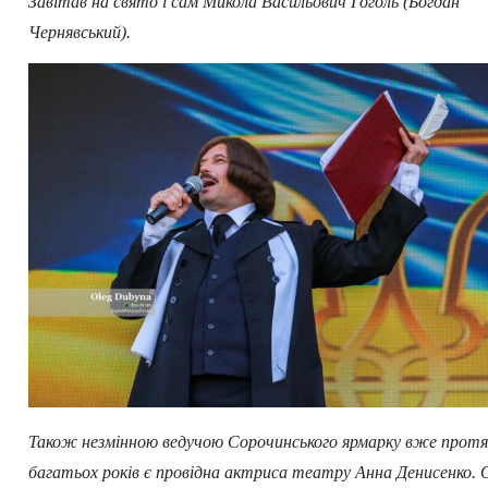
Завітав на свято і сам Микола Васильович Гоголь (Богдан
Чернявський).
Також незмінною ведучою Сорочинського ярмарку вже прот
багатьох років є провідна актриса театру Анна Денисенко. 