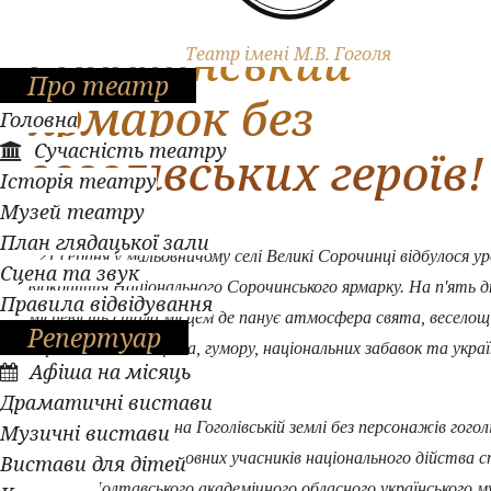
Який же
Сорочинський
Театр імені М.В. Гоголя
Про театр
ярмарок без
Головна
Сучасність театру
гоголівських героїв!
Історія театру
Музей театру
План глядацької зали
21 серпня у мальовничому селі Великі Сорочинці відбулося у
Сцена та звук
відкриття Національного Сорочинського ярмарку. На п'ять дн
Правила відвідування
місцевість стала місцем де панує атмосфера свята, веселощі
Репертуар
народного мистецтва, гумору, національних забавок та украї
Афіша на місяць
пісні.
Драматичні вистави
А який же ярмарок на Гоголівській землі без персонажів гогол
Музичні вистави
творів. Одними з головних учасників національного дійства с
Вистави для дітей
актори Полтавського академічного обласного українського м