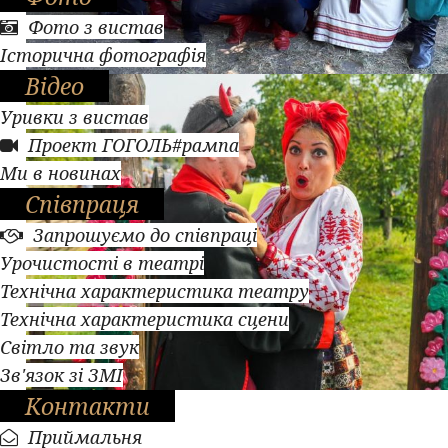
Фото з вистав
Історична фотографія
Відео
Уривки з вистав
Проект ГОГОЛЬ#рампа
Ми в новинах
Співпраця
Запрошуємо до співпраці
Урочистості в театрі
Технічна характеристика театру
Технічна характеристика сцени
Світло та звук
Зв'язок зі ЗМІ
Контакти
Приймальня