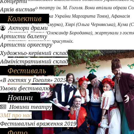
Концерти
драматичного театру ім. М. Гоголя. Вони втілили образи Со
Архів вистав
(заслужена артистка України Маргарита Томм), Афанасія
Колектив
Іваночива (Сергій Жмурко), Хіврі (Ольга Чернявська), Кума (С
Актори драми
Озерянко), Чорта (Олександр Бородавка), жартували з гост
Артисти балету
якрмарку, розважали присутніх.
Артисти оркестру
Художньо-керівний склад
Адміністративний склад
Фестиваль
«В гостях у Гоголя» 2025
Умови фестивалю
Новини
Новини театру
ЗМІ про нас
Фестивальні враження 2019
Фото