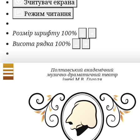
Зчитувач екрана
Режим читання
Розмір шрифту
100
%
Висота рядка
100
%
Полтавський академічний
музично-драматичний театр
імені М.В. Гоголя
Українська
English
ЗМІ про нас