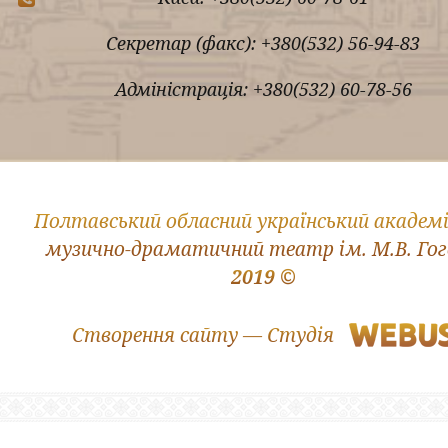
Секретар (факс): +380(532) 56-94-83
Адміністрація: +380(532) 60-78-56
Полтавський обласний український академ
музично-драматичний театр ім. М.В. Го
2019 ©
Створення сайту — Студія