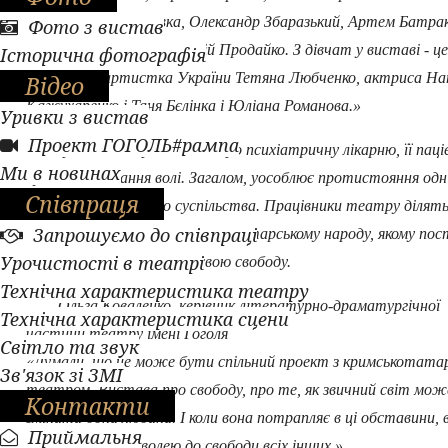
- Олександр Бородавка, Олександр Збаразький, Артем Батра
Фото з вистав
уже теж знані - це Генадій Продайко. З дівчат у виставі - ц
Історична фотографія
заслужена артистка України Тетяна Любченко, актриса Н
Відео
Кажухаренко і Таня Бєлінка і Юліана Романова.»
Уривки з вистав
Проект ГОГОЛЬ#рампа
Трагікомедія розповідає про психіатричну лікарню, її паці
Ми в новинах
бунт та бажання волі. Загалом, уособлює протистояння одні
Співпраця
людини проти всього суспільства. Працівники театру ділятьс
Запрошуємо до співпраці
вистава присвячена кримськотатарському народу, якому пос
Урочистості в театрі
доводиться боротися за свою свободу.
Технічна характеристика театру
Ольга Коваленко, керівник літературно-драматургічної
Технічна характеристика сцени
частини театру імені Гоголя
Світло та звук
«Думали, що це може бути спільний проект з кримськотата
Зв'язок зі ЗМІ
театром. Вистава про свободу, про те, як звичний світ мож
Контакти
змінити одна людина. І коли вона потрапляє в ці обставини, 
Приймальня
заряджає своєю волею до свободи всіх інших.»