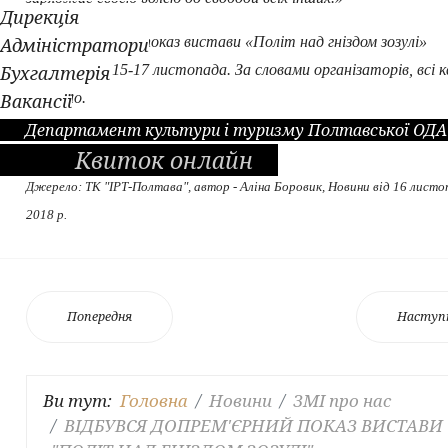
Дирекція
Адміністратори
Прем`єрний показ вистави «Політ над гніздом зозулі»
Бухгалтерія
відбудеться 15-17 листопада. За словами організаторів, всі 
Вакансії
продано.
Департамент культури і туризму Полтавської ОДА
Квиток онлайн
Джерело: ТК "ІРТ-Полтава", автор - Аліна Боровик, Новини від 16 лист
2018 р.
Попередня
Наступ
Ви тут:
Головна
Новини
ЗМІ про нас
ВІДБУВСЯ ДОПРЕМ'ЄРНИЙ ПОКАЗ ВИСТАВИ