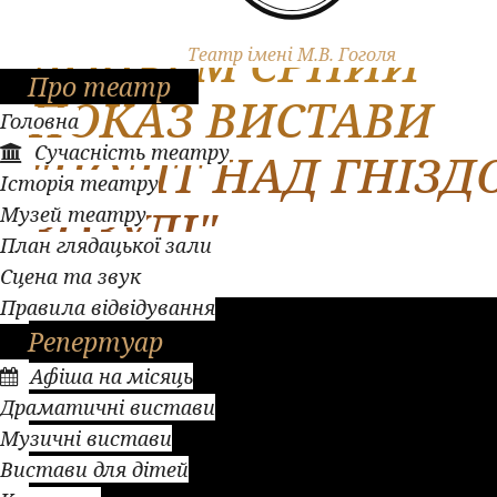
ВІДБУВСЯ
ДОПРЕМ'ЄРНИЙ
Театр імені М.В. Гоголя
Про театр
ПОКАЗ ВИСТАВИ
Головна
Сучасність театру
"ПОЛІТ НАД ГНІЗД
Історія театру
ЗОЗУЛІ"
Музей театру
План глядацької зали
Сцена та звук
Правила відвідування
Репертуар
Афіша на місяць
Драматичні вистави
Музичні вистави
Вистави для дітей