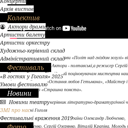
Концерти
Архів вистав
Колектив
Актори драми
Артисти балету
Артисти оркестру
Художньо-керівний склад
Адміністративний склад
Допрем`єрний показ вистави «Політ над гніздом зозулі» ві
Фестиваль
у театрі імені Гоголя. Актори - полтавські,а режисер Сергій
Павлюк з Херсона. Він відомий поціновувачам мистецтва на
«В гостях у Гоголя» 2025
міста за роботами «Остання любов Гетьмана», «Майстер і
Умови фестивалю
Маргарита», та «Страшна помста».
Новини
Новини театру
Ольга Коваленко, керівник літературно-драматургічної 
ЗМІ про нас
театру імені Гоголя
Фестивальні враження 2019
«Актори заслужений артист України Олександр Любченко,
Фото
Тимофій Зінченко, Сергій Озерянко, Віталій Крапіва. Молод