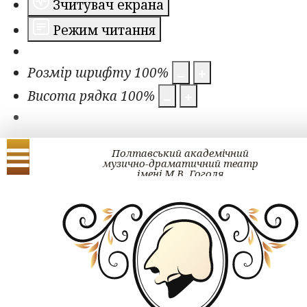
Зчитувач екрана
Режим читання
Розмір шрифту
100
%
Висота рядка
100
%
Полтавський академічний
музично-драматичний театр
імені М.В. Гоголя
Українська
English
ЗМІ про нас