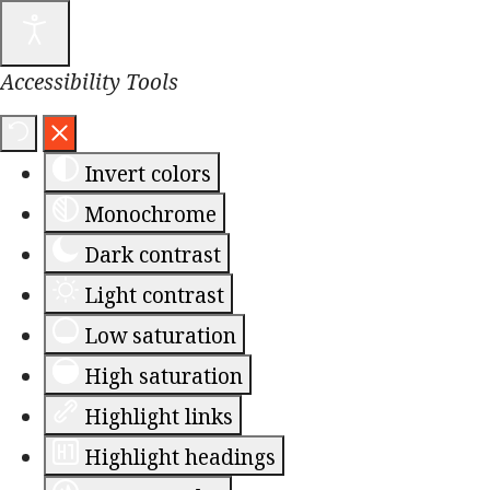
Accessibility Tools
Invert colors
Monochrome
Dark contrast
Light contrast
Low saturation
High saturation
Highlight links
Highlight headings