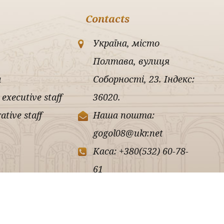
Contacts
Україна, місто
Полтава, вулиця
a
Соборності, 23. Індекс:
 executive staff
36020.
ative staff
Наша пошта:
gogol08@ukr.net
Каса: +380(532) 60-78-
61
Секретар (факс):
+380(532) 56-94-83
Адміністрація: