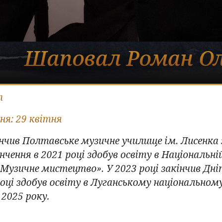
Шаповал Роман Ол
т
ня:
29 квітня
кінчив Полтавське музичне училище
ім. Лисенка 
кінчення в 2021 році здобув освіту в Національні
«Музичне мистецтво». У 2023 році закінчив Дн
році здобув освіту в
Луганському національном
 2025 року.