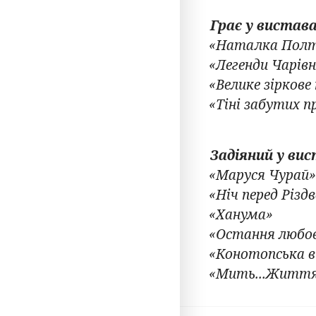
Грає у вистава
«Наталка Полт
«Легенди Чарів
«Велике зіркове
«Тіні забутих 
Задіяний у ви
«Маруся Чурай
«Ніч перед Різд
«Ханума»
«Остання любо
«Конотопська в
«Мить...Життя.