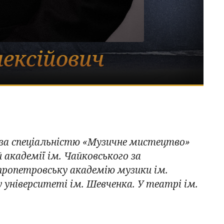
ексійович
за спеціальністю
«Музичне мистецтво»
й академії ім. Чайковського за
іпропетровську академію музики ім.
у університет
і ім. Шевченка.
У театрі ім.