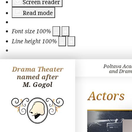
Screen reader
Read mode
Font size
100
%
Line height
100
%
Poltava Aca
Drama Theater
and Dram
named after
M. Gogol
Actors