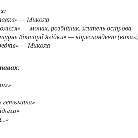
х:
авка» — Микола
нолісся» — монах, розбійник, житель острова
 турне Вікторії Ягідки» — кореспондент (вокал
предків» — Микола
ставах:
»
вом»
в гетьмана»
ідьма»
..»