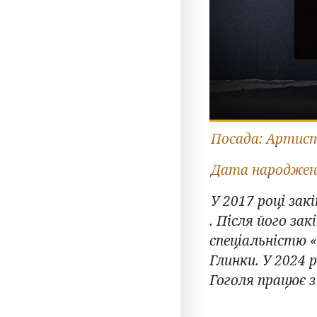
Посада:
Артис
Дата народжен
У 2017 році за
. Після його за
спеціальністю 
Глинки. У 2024 
Гоголя працює з