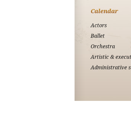
Calendar
Actors
Ballet
Orchestra
Artistic & execut
Administrative s