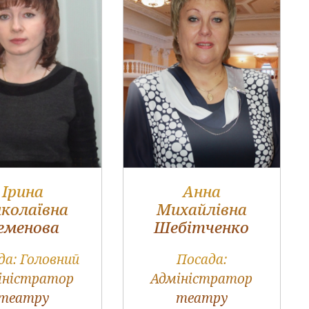
Ірина
Анна
колаївна
Михайлівна
еменова
Шебітченко
да:
Головний
Посада:
іністратор
Адміністратор
театру
театру