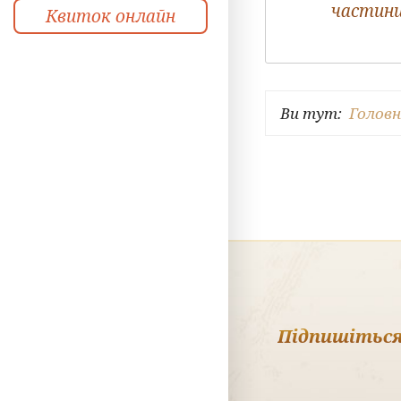
частин
Квиток онлайн
Ви тут:
Голов
Підпишіться