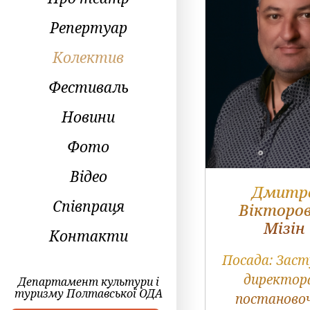
Репертуар
Колектив
Фестиваль
Новини
Фото
Відео
Дмитр
Співпраця
Вікторо
Мізін
Контакти
Посада:
Заст
директор
Департамент культури і
туризму Полтавської ОДА
постаново