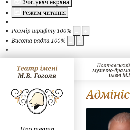
Зчитувач екрана
Режим читання
Розмір шрифту
100
%
Висота рядка
100
%
Полтавський
Театр імені
музично-драм
М.В. Гоголя
імені М.
Адміні
Про театр