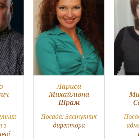
о
Лариса
вич
Михайлівна
Ми
Шрам
С
упник
Посада:
Заступник
Поса
а з
директора
адм
чної