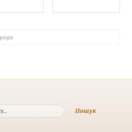
рація
Пошук