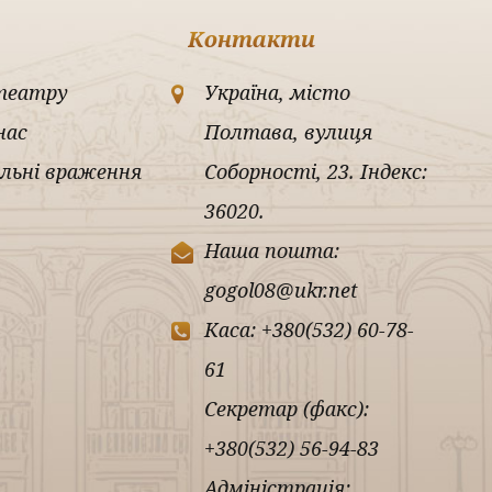
Контакти
театру
Україна, місто
нас
Полтава, вулиця
льні враження
Соборності, 23. Індекс:
36020.
Наша пошта:
gogol08@ukr.net
Каса: +380(532) 60-78-
61
Секретар (факс):
+380(532) 56-94-83
Адміністрація: