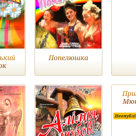
ький
Попелюшка
ок
При
Мюн
Неопублі