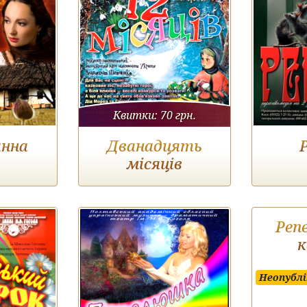
Квитки:
70 грн.
нна
Дванадцять
місяців
Реп
к
Неопублі