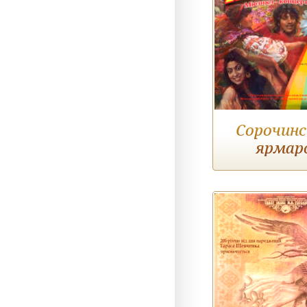
Сорочинс
ярмар