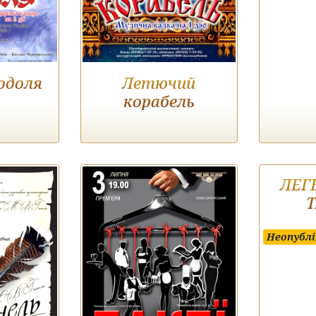
одоля
Летючий
корабель
ЛЕГ
Неопублі