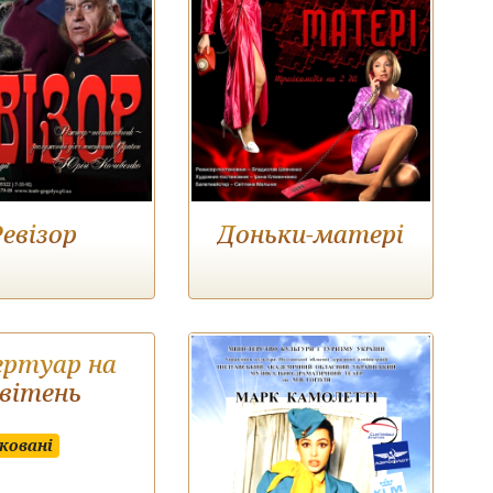
Ревізор
Доньки-матері
ертуар на
вітень
ковані