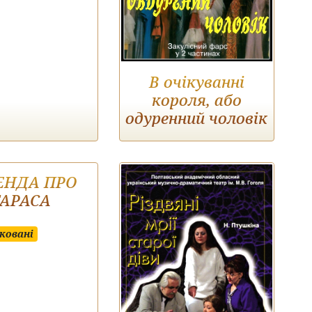
В очікуванні
короля, або
одуренний чоловік
ЕНДА ПРО
ТАРАСА
ковані