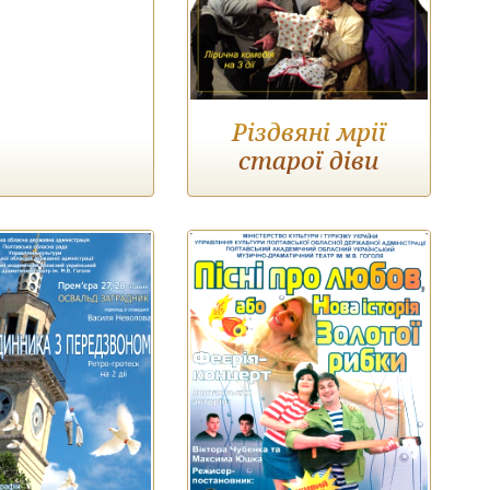
Різдвяні мрії
старої діви