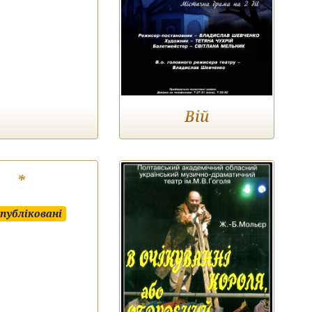
Вій
*
публіковані