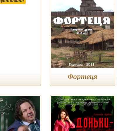
убліковані
Фортеця