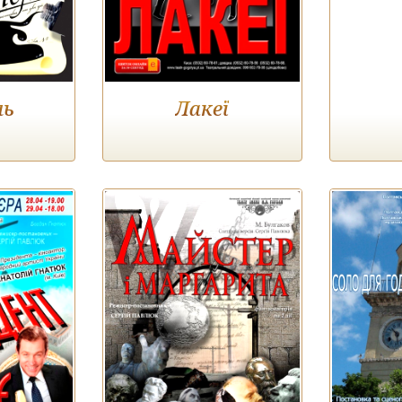
ль
Лакеї