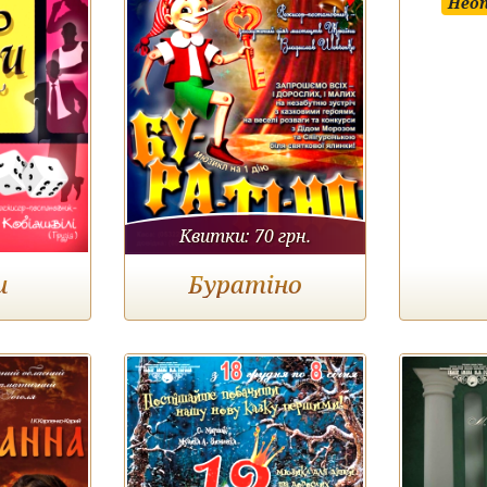
Неоп
Квитки:
70 грн.
и
Буратіно