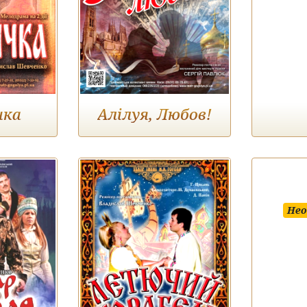
чка
Алілуя, Любов!
Нео