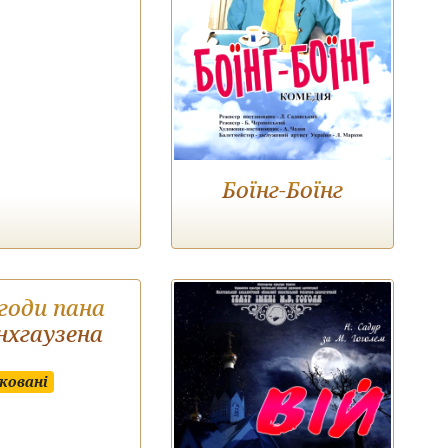
Боїнг-Боїнг
годи пана
хгаузена
ковані