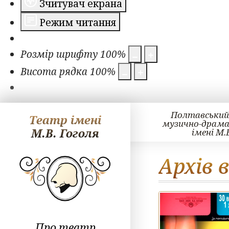
Зчитувач екрана
Режим читання
Розмір шрифту
100
%
Висота рядка
100
%
Полтавський
Театр імені
музично-драм
М.В. Гоголя
імені М.
Архів 
Про театр