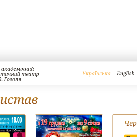
 академічний
Українська
English
атичний театр
В. Гоголя
вистав
Чер