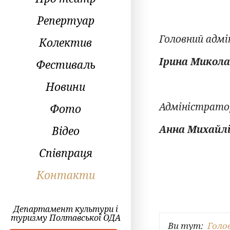
Репертуар
Головний адм
Колектив
Ірина Микола
Фестиваль
Новини
Адміністрато
Фото
Анна Михайл
Відео
Співпраця
Контакти
Департамент культури і
туризму Полтавської ОДА
Ви тут:
Голо