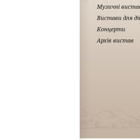
Музичні виста
Вистави для д
Концерти
Архів вистав