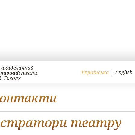
 академічний
Українська
English
атичний театр
В. Гоголя
контакти
істратори театру