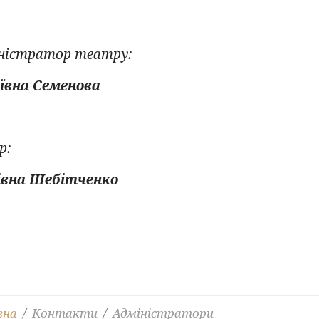
іністратор театру:
ївна Семенова
р:
івна Шебітченко
вна
Контакти
Адміністратори