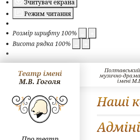
Зчитувач екрана
Режим читання
Розмір шрифту
100
%
Висота рядка
100
%
Полтавський
Театр імені
музично-драм
М.В. Гоголя
імені М.
Наші 
Адмін
Про театр