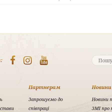
:
Партнерам
Новини
ь
Запрошуємо до
Новини 
истави
співпраці
ЗМІ про 