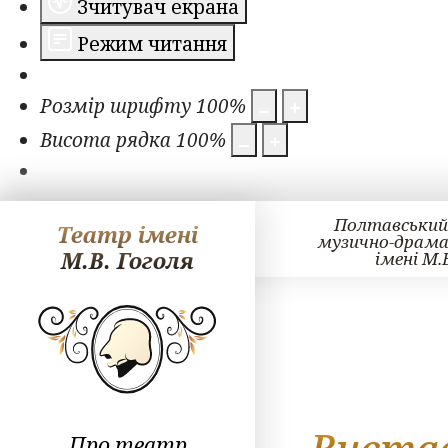
Зчитувач екрана
Режим читання
Розмір шрифту
100
%
Висота рядка
100
%
Полтавський
Театр імені
музично-драм
М.В. Гоголя
імені М.
Про театр