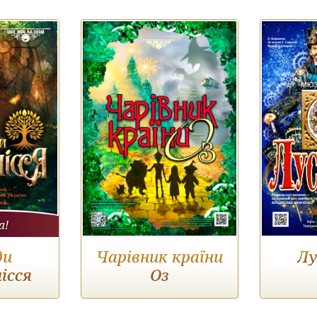
а!
ди
Чарівник країни
Лу
ісся
Оз