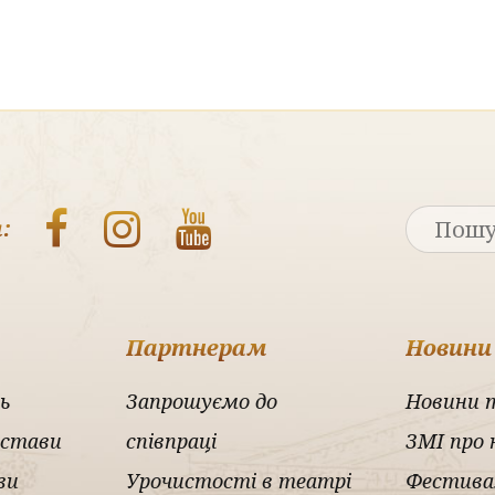
:
Партнерам
Новини
ь
Запрошуємо до
Новини 
истави
співпраці
ЗМІ про 
ви
Урочистості в театрі
Фестива