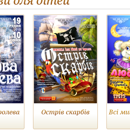
и для дітей
ролева
Острів скарбів
Всі м