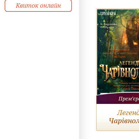
Квиток онлайн
Прем’єр
Леген
Чарівнол