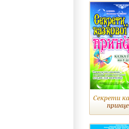
Секрети ка
принце