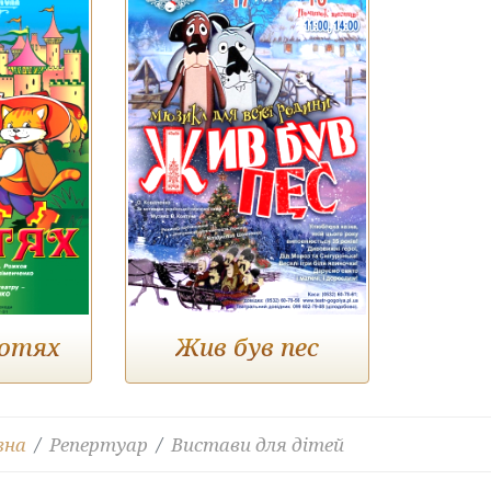
ботях
Жив був пес
вна
Репертуар
Вистави для дітей