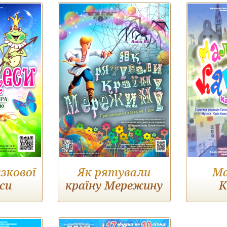
зкової
Як рятували
М
си
країну Мережину
К