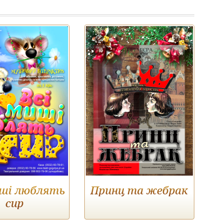
иші люблять
Принц та жебрак
сир