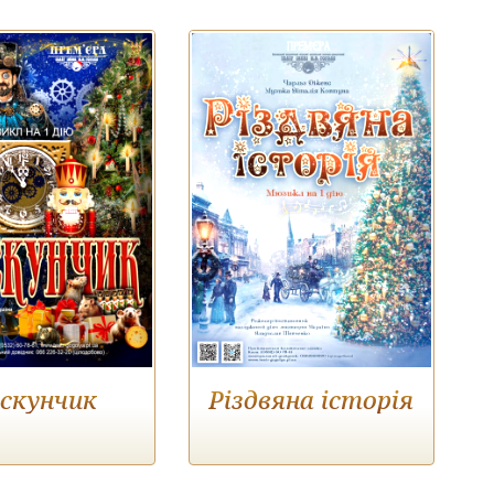
скунчик
Різдвяна історія