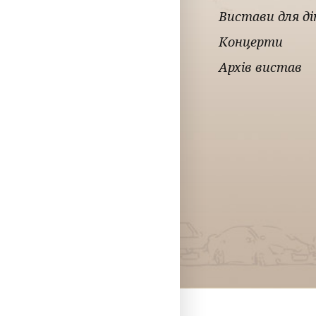
Вистави для д
Концерти
Архів вистав