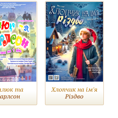
алюк та
Хлопчик на ім'я
арлсон
Різдво