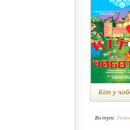
Кіт у чо
Ви тут:
Голо