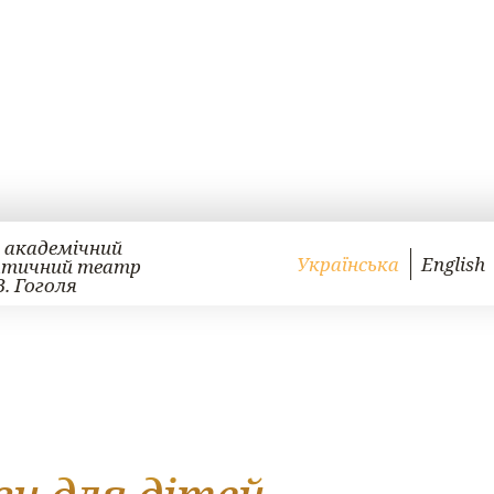
 академічний
Українська
English
атичний театр
В. Гоголя