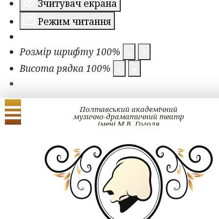
Зчитувач екрана
Режим читання
Розмір шрифту
100
%
Висота рядка
100
%
Полтавський академічний
музично-драматичний театр
імені М.В. Гоголя
Українська
English
Художньо-керівний
склад