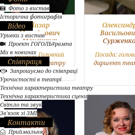
Фото з вистав
Історична фотографія
Назар
Олександ
Відео
Михайлович
Васильови
Уривки з вистав
Майструк
Сурженк
Проект ГОГОЛЬ#рампа
Ми в новинах
Посада:
Головний
Посада:
голов
Співпраця
художник театру
диригент теа
Запрошуємо до співпраці
Урочистості в театрі
Технічна характеристика театру
Технічна характеристика сцени
Світло та звук
Зв'язок зі ЗМІ
Контакти
Приймальня