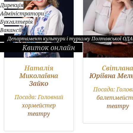
Дирекція
Адміністратори
Бухгалтерія
Вакансії
Департамент культури і туризму Полтавської ОДА
Квиток онлайн
Наталія
Світлан
Миколаївна
Юріївна Мел
Зайко
Посада:
Голов
Посада:
Головний
балетмейст
хормейстер
театру
театру