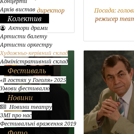
Концерти
Архів вистав
Посада:
директор
Посада:
голов
Колектив
режисер теа
Актори драми
Артисти балету
Артисти оркестру
Художньо-керівний склад
Адміністративний склад
Фестиваль
«В гостях у Гоголя» 2025
Умови фестивалю
Новини
Новини театру
ЗМІ про нас
Фестивальні враження 2019
Фото