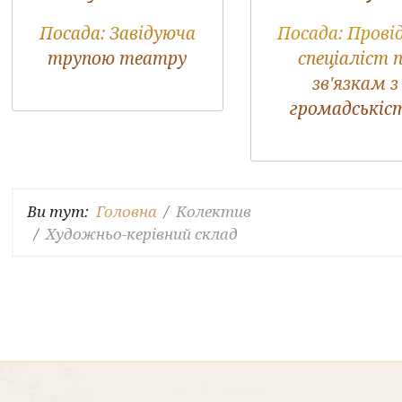
Посада:
Завідуюча
Посада:
Прові
трупою театру
спеціаліст 
зв'язкам з
громадськіс
Ви тут:
Головна
Колектив
Художньо-керівний склад