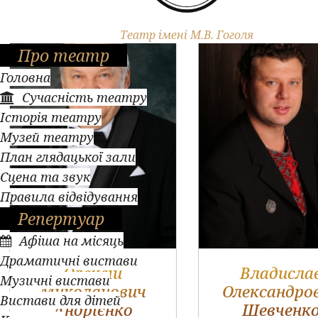
Театр імені М.В. Гоголя
Про театр
Головна
Сучасність театру
Історія театру
Музей театру
План глядацької зали
Сцена та звук
Правила відвідування
Репертуар
Афіша на місяць
Драматичні вистави
Олексій
Владисла
Музичні вистави
Миколайович
Олександро
Вистави для дітей
Андрієнко
Шевченк