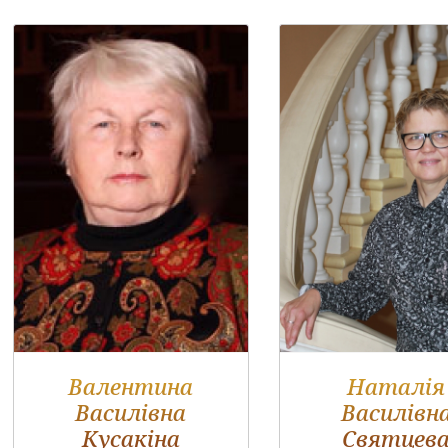
Валентина
Наталія
Василівна
Василівн
Кусакіна
Святцев