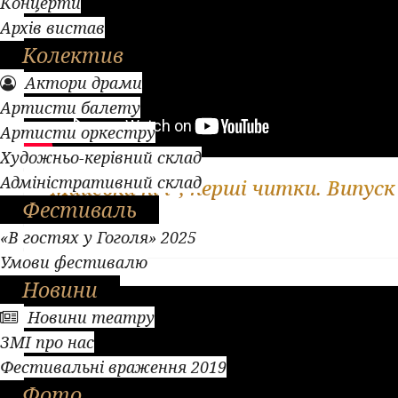
Концерти
Архів вистав
Колектив
Актори драми
Артисти балету
Артисти оркестру
Художньо-керівний склад
Адміністративний склад
"Майська ніч", перші читки. Випуск
Фестиваль
333
«В гостях у Гоголя» 2025
Умови фестивалю
Новини
Новини театру
ЗМІ про нас
Фестивальні враження 2019
Фото