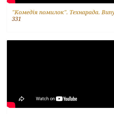
"Комедія помилок". Технарада. Вип
331