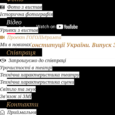
Фото з вистав
Історична фотографія
Відео
Уривки з вистав
Проект ГОГОЛЬ#рампа
День Конституції України. Випуск 
Ми в новинах
Співпраця
Запрошуємо до співпраці
Урочистості в театрі
Технічна характеристика театру
Технічна характеристика сцени
Світло та звук
Зв'язок зі ЗМІ
Контакти
Приймальня