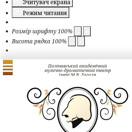
Зчитувач екрана
Режим читання
Розмір шрифту
100
%
Висота рядка
100
%
Полтавський академічний
музично-драматичний театр
імені М.В. Гоголя
Українська
English
Проект ГОГОЛЬ#ра