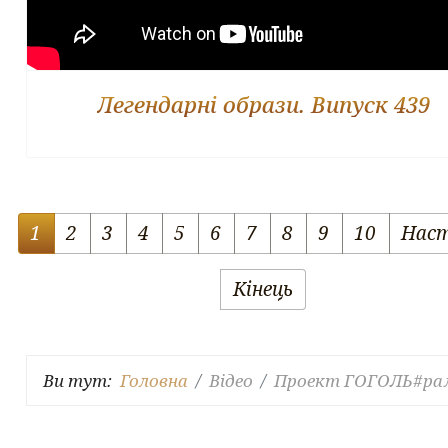
Легендарні образи. Випуск 439
1
2
3
4
5
6
7
8
9
10
Нас
Кінець
Ви тут:
Головна
Відео
Проект ГОГОЛЬ#ра