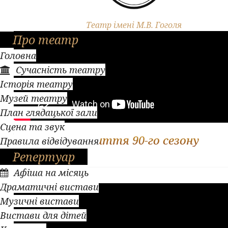
Театр імені М.В. Гоголя
Про театр
Головна
Сучасність театру
Історія театру
Музей театру
План глядацької зали
Сцена та звук
Закриття 90-го сезону
Правила відвідування
Репертуар
Афіша на місяць
Драматичні вистави
Музичні вистави
Вистави для дітей