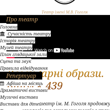
Театр імені М.В. Гоголя
Про театр
Головна
Сучасність театру
Історія театру
Музей театру
План глядацької зали
Сцена та звук
Правила відвідування
Легендарні образи.
Репертуар
Випуск 439
Афіша на місяць
Драматичні вистави
Музичні вистави
Полтавський театр ім. М. Гоголя продовжу
Вистави для дітей