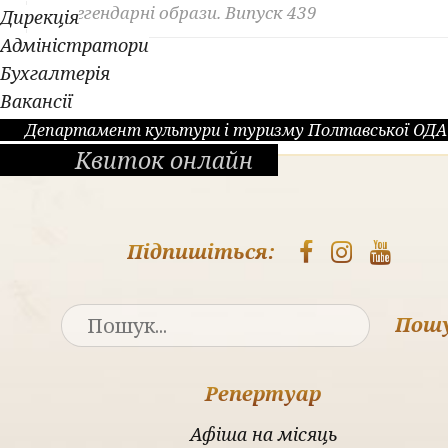
Легендарні образи. Випуск 439
Дирекція
Адміністратори
Бухгалтерія
Вакансії
Департамент культури і туризму Полтавської ОДА
Квиток онлайн
Підпишіться:
Пош
Репертуар
Афіша на місяць