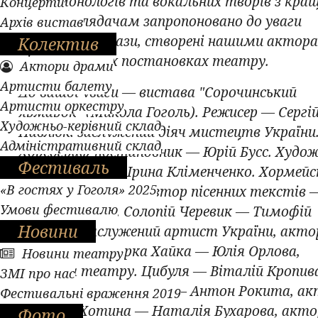
серію монологів та вокальних творів з кра
Концерти
вистав. Глядачам запропоновано до уваги
Архів вистав
легендарні образи, створені нашими актор
Колектив
різножанрових постановках театру.
Актори драми
Артисти балету
До вашої уваги — вистава "Сорочинський
Артисти оркестру
ярмарок" (Микола Гоголь). Режисер — Сергі
Художньо-керівний склад
Павлюк, заслужений діяч мистецтв України
Адміністративний склад
Хореограф-постановник — Юрій Бусс. Худож
Фестиваль
постановник — Ірина Кліменченко. Хормей
«В гостях у Гоголя» 2025
— Наталія Зайко. Автор пісенних текстів 
Умови фестивалю
Аліна Зінченко. Солопій Черевик — Тимофій
Новини
Зінченко, заслужений артист України, акто
театру. Шинкарка Хайка — Юлія Орлова,
Новини театру
акторка театру. Цибуля — Віталій Кропив
ЗМІ про нас
актор театру. Гоголь — Антон Рокита, ак
Фестивальні враження 2019
театру. Хотина — Наталія Бухарова, акто
Фото