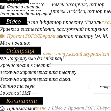
театру. Панько — Євген Захарчук, актор
Фото з вистав
театру. Стась — Артем Лєбєдєв, актор те
Історична фотографія
Відео
Директор та ініціатор проєкту "Гоголь
#Ра
Уривки з вистав
— Олексій Андрієнко, заслужений працівник
Проект ГОГОЛЬ#рампа
культури України, директор театру ім. М.
Ми в новинах
Гоголя.
Співпраця
Автор: Н. Святцева, заслужений журналіст
Запрошуємо до співпраці
України
Урочистості в театрі
Технічна характеристика театру
Технічна характеристика сцени
Світло та звук
Попередня
Наступ
Зв'язок зі ЗМІ
Контакти
Ви тут:
Головна
Відео
Проект ГОГОЛЬ#ра
Приймальня