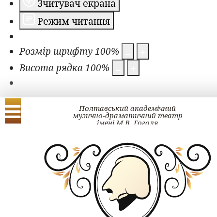
Зчитувач екрана
Режим читання
Розмір шрифту
100
%
Висота рядка
100
%
Полтавський академічний
музично-драматичний театр
імені М.В. Гоголя
Українська
English
Проект ГОГОЛЬ#ра