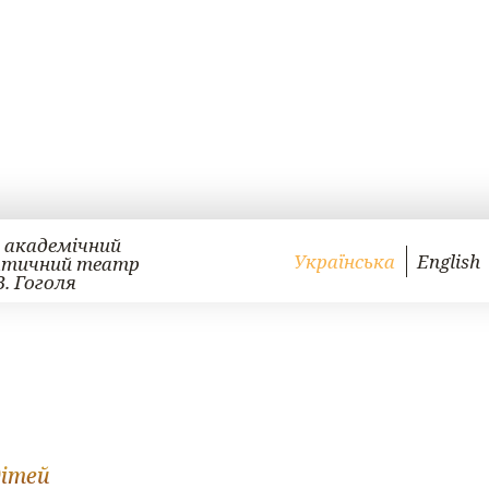
 академічний
Українська
English
атичний театр
В. Гоголя
дітей