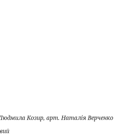
 Людмила Козир, арт. Наталія Верченко
овий