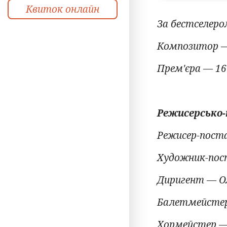
Квиток онлайн
За бестселеро
Композитор —
Прем'єра — 16
Режисерсько-
Режисер-поста
Художник-пос
Диригент — О
Балетмейстер
Хормейстер —