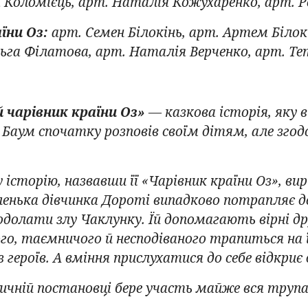
 Коломієць, арт. Наталія Кожухаренко, арт.
їни Оз:
арт. Семен Білокінь, арт. Артем Білок
льга Філатова, арт. Наталія Верченко, арт. Те
чарівник країни Оз»
— казкова історія, яку 
Баум спочатку розповів своїм дітям, але згод
історію, назвавши її «Чарівник країни Оз», вир
ленька дівчинка Дороті випадково потрапляє до
одолати злу Чаклунку. Їй допомагають вірні др
ого, таємничого й несподіваного трапиться на 
 героїв. А вміння прислухатися до себе відкриє 
зичній постановці бере участь майже вся труп