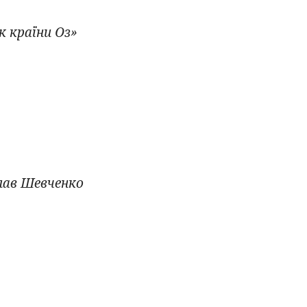
 країни Оз»
лав Шевченко