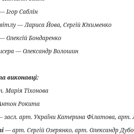
— Ігор Саблін
вітлу — Лариса Йова, Сергій Юхименко
 — Олексій Бондаренко
исера — Олександр Волошин
та виконавці:
. Марія Тіхонова
Антон Рокита
 засл. арт. України Катерина Філатова, арт.
ті
— арт. Сергій Озерянко, арт. Олександр Дуб