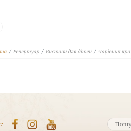
вна
Репертуар
Вистави для дітей
Чарівник кра
: