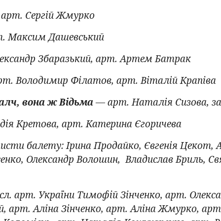
арт. Сергій Жмурко
. Максим Дашевський
ександр Збаразький, арт. Артем Батрак
т. Володимир Філатов, арт. Віталій Крапіва
алч, вона ж Відьма
— арт. Наталія Сизова, зас
дія Кретова, арт. Катерина Єгоричева
сти балету: Ірина Продайко, Євгенія Цекот, 
нко, Олександр Волошин, Владислав Бриль, Св
сл. арт. України Тимофій Зінченко, арт. Олекс
й, арт. Аліна Зінченко, арт. Аліна Жмурко, арт