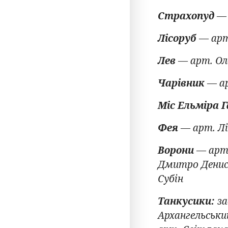
Страхопуд
— 
Лісоруб
— арт
Лев
— арт. Ол
Чарівник
— ар
Міс Ельміра Г
Фея
— арт. Лі
Ворони
— арти
Дмитро Денисе
Субін
Танкусики:
за
Архангельськи