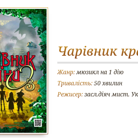
Чарівник кр
Жанр:
мюзикл на 1 дію
Тривалість:
50 хвилин
Режисер:
засл.діяч мист. У