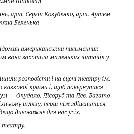
 Роман Шаповал
інь, арт. Сергій Козубенко, арт. Артем
тяна Беленька
відомий американський письменник
ом вона захопила маленьких читачів у
ішили розповісти і на сцені театру ім.
 казкової країни і, щоб повернутися
узі — Опудало, Лісоруб та Лев. Багато
їхньому шляху, перш ніж здійсниться
дещо дивовижне для нас усіх.
а театру.