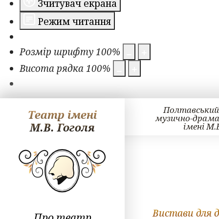
Зчитувач екрана
Режим читання
Розмір шрифту
100
%
Висота рядка
100
%
Полтавський
Театр імені
музично-драм
М.В. Гоголя
імені М.
Вистави для 
Про театр