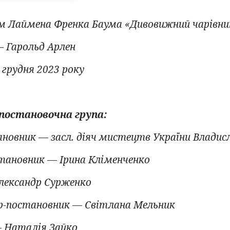
м Лаймена Френка Баума «Дивовижний чарівник
 Гарольд Арлен
 грудня 2023 року
постановочна група:
новник — засл. діяч мистецтв України Владис
тановник — Ірина Кліменченко
лександр Сурженко
-постановник — Світлана Мельник
 Наталія Зайко