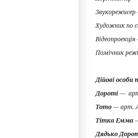
Звукорежисер 
Художник по с
Відеопроекція
Помічник реж
Дійові особи 
Дороті
— арт
Тото
— арт. 
Тітка Емма
—
Дядько Доро