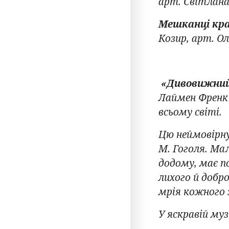
арт. Світлана
Мешканці кра
Козир, арт. О
«Дивовижний 
Лаймен Френк 
всьому світі.
Цю неймовірну 
М. Гоголя. Ма
додому, має п
лихого й добр
мрія кожного з
У яскравій му