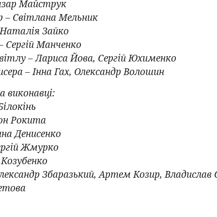
азар Майструк
 – Світлана Мельник
 Наталія Зайко
– Сергій Манченко
вітлу – Лариса Йова, Сергій Юхименко
сера – Інна Гах, Олександр Волошин
а виконавці:
Білокінь
он Рокита
на Денисенко
ергій Жмурко
 Козубенко
лександр Збаразький, Артем Козир, Владислав
ретова