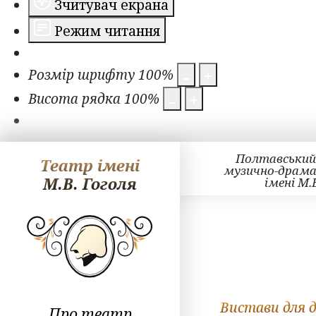
Зчитувач екрана
Режим читання
Розмір шрифту
100
%
Висота рядка
100
%
Полтавський
Театр імені
музично-драм
М.В. Гоголя
імені М.
Вистави для 
Про театр