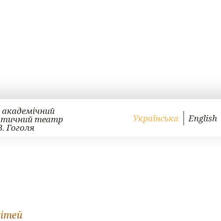
 академічний
Українська
English
атичний театр
В. Гоголя
дітей