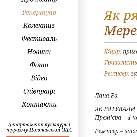
Як р
Репертуар
Колектив
Мер
Фестиваль
Новини
Жанр:
приг
Тривалість
Фото
Режисер:
за
Відео
Співпраця
Лана Ра
Контакти
ЯК РЯТУВАЛИ
Прем’єра – 4 ч
Департамент культури і
туризму Полтавської ОДА
Режисер – зас