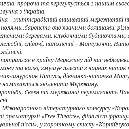
ична, пророча та перегукується з нашим сьог
звучна з Україна.
и́на – життєрадісний вишиваний мереживний 
 полями ,барвисто вив’язаними долинами, різ
етеними деревами, клубочними будиночками, 
волелюбні, співочі, натхненні – Мотузочки, Нит
міхнені.
 потрапляє в країну Мережину під час небезпек
, мову та волю, змушує плести з чорних ниток 
чик-шнурочок Нитусь, дівчинка-ниточка Мотуз
н намагається звільнити Мережину.
боротьби, Євген та мережинці перемагають Пав
сні.
 Міжнародного літературного конкурсу «Корон
ної драматургії «Free Theatre», фіналіст франц
альної п’єси», у короткому списку «Корнійчуков