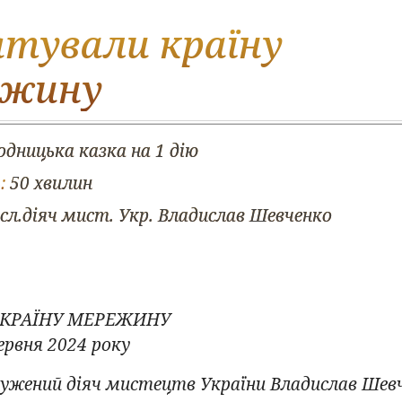
ятували країну
ежину
одницька казка на 1 дію
:
50 хвилин
сл.діяч мист. Укр. Владислав Шевченко
 КРАЇНУ МЕРЕЖИНУ
ервня 2024 року
лужений діяч мистецтв України Владислав Шев