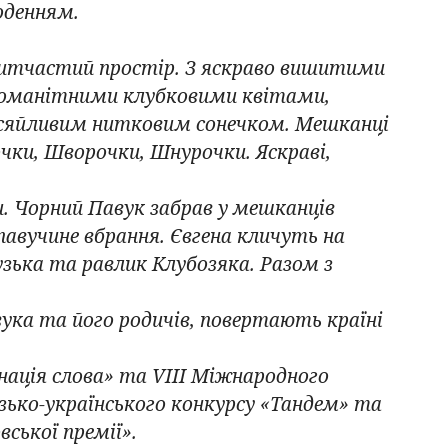
оденням.
нитчастий простір. З яскраво вишитими
номанітними клубковими квітами,
сяйливим нитковим сонечком. Мешканці
очки, Шворочки, Шнурочки. Яскраві,
и. Чорний Павук забрав у мешканців
павучине вбрання. Євгена кличуть на
ька та равлик Клубозяка. Разом з
ука та його родичів, повертають країні
ація слова» та VIII Міжнародного
узько-українського конкурсу «Тандем» та
ської премії».