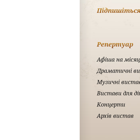
Підпишіться
Репертуар
Афіша на місяц
Драматичні в
Музичні виста
Вистави для д
Концерти
Архів вистав