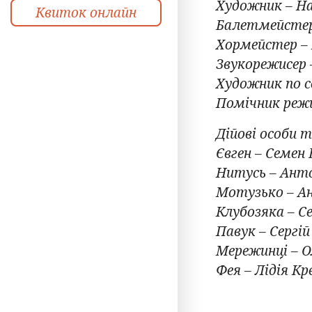
Художник – Н
Квиток онлайн
Балетмейстер
Хормейстер –
Звукорежисер 
Художник по с
Помічник режи
Дійові особи т
Євген – Семен 
Нитусь – Ант
Мотузько – Ан
Клубозяка – С
Павук – Сергій
Мережинці – О
Фея – Лідія К