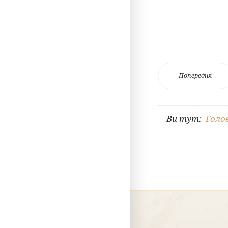
Попередня
Ви тут:
Голо