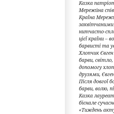
Казка патріот
Мережи́на спів
Країна Мереж
заквітчаними
нитчасто-спл
цієї країни – 
барвисті та ус
Хлопчик Євген
барви, світло
допомогу хлоп
друзями, Євге
Після довгої 
барви, волю, пі
Казка лауреат
бієнале сучас
«Тиждень акту