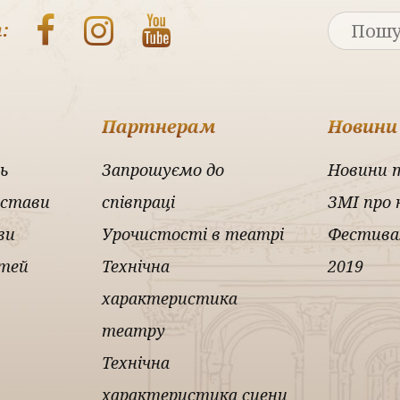
:
Партнерам
Новини
ь
Запрошуємо до
Новини 
истави
співпраці
ЗМІ про 
ви
Урочистості в театрі
Фестива
ітей
Технічна
2019
характеристика
театру
Технічна
характеристика сцени