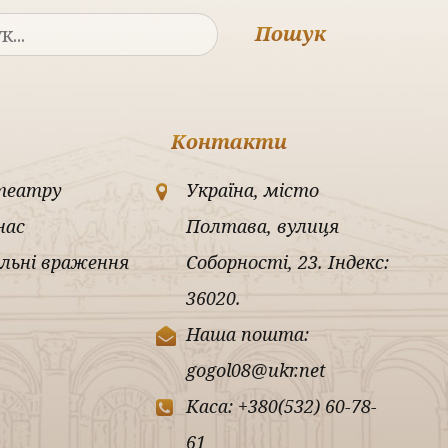
Пошук
Контакти
театру
Україна, місто
нас
Полтава, вулиця
льні враження
Соборності, 23. Індекс:
36020.
Наша пошта:
gogol08@ukr.net
Каса: +380(532) 60-78-
61