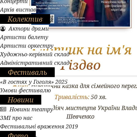
Концерти
Архів вистав
Колектив
Актори драми
Артисти балету
Хлопчик на ім'я
Артисти оркестру
Художньо-керівний склад
Різдво
Адміністративний склад
Фестиваль
«В гостях у Гоголя» 2025
Жанр:
Новорічна казка для сімейного пере
Умови фестивалю
Тривалість:
50 хв.
Новини
Режисер:
засл. діяч мистецтв України Влад
Новини театру
Шевченко
ЗМІ про нас
Фестивальні враження 2019
Фото