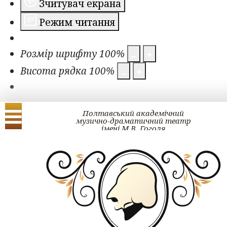
Зчитувач екрана
Режим читання
Розмір шрифту
100
%
Висота рядка
100
%
Полтавський академічний
музично-драматичний театр
імені М.В. Гоголя
Українська
English
КВИТОК ОНЛ