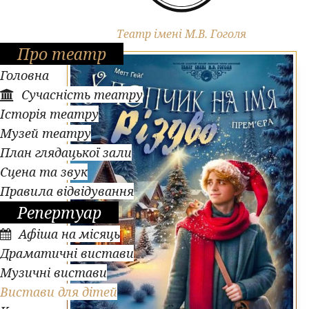
Вистави для дітей
Театр імені М.В. Гоголя
Про театр
Головна
Сучасність театру
Історія театру
Музей театру
План глядацької зали
Сцена та звук
Правила відвідування
Репертуар
Афіша на місяць
Драматичні вистави
Музичні вистави
Вистави для дітей