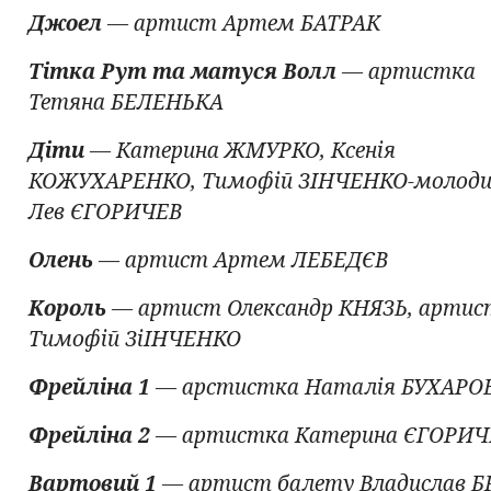
Джоел
— артист Артем БАТРАК
Тітка Рут та матуся Волл
— артистка
Тетяна БЕЛЕНЬКА
Діти
— Катерина ЖМУРКО, Ксенія
КОЖУХАРЕНКО, Тимофій ЗІНЧЕНКО-молодш
Лев ЄГОРИЧЕВ
Олень
— артист Артем ЛЕБЕДЄВ
Король
— артист Олександр КНЯЗЬ, артис
Тимофій ЗіІНЧЕНКО
Фрейліна 1
— арстистка Наталія БУХАРО
Фрейліна 2
— артистка Катерина ЄГОРИЧ
Вартовий 1
— артист балету Владислав 