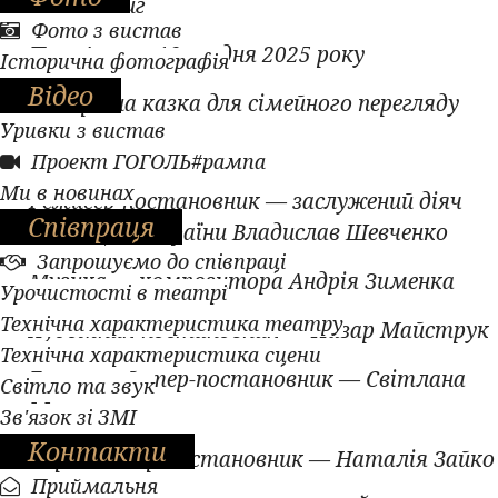
Метт Гейг
Фото з вистав
Прем'єра — 19 грудня 2025 року
Історична фотографія
Відео
Новорічна казка для сімейного перегляду
Уривки з вистав
Проект ГОГОЛЬ#рампа
Ми в новинах
Режисер-постановник — заслужений діяч
Співпраця
мистецтв України Владислав Шевченко
Запрошуємо до співпраці
Музика — композитора Андрія Зименка
Урочистості в театрі
Технічна характеристика театру
Художник-постановник — Назар Майструк
Технічна характеристика сцени
Балетмейстер-постановник — Світлана
Світло та звук
Мельник
Зв'язок зі ЗМІ
Контакти
Хормейстер-постановник — Наталія Зайко
Приймальня