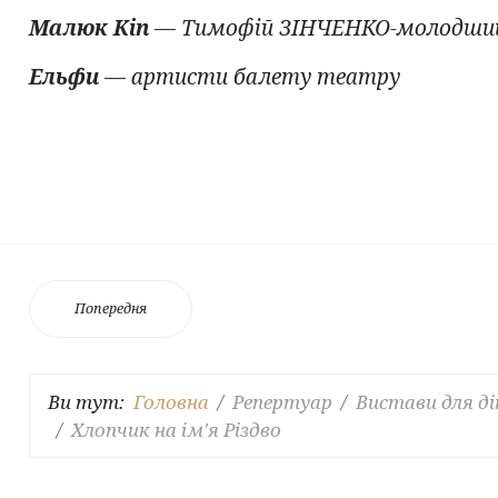
Малюк Кіп
— Тимофій ЗІНЧЕНКО-молодши
Ельфи
— артисти балету театру
Попередня
Ви тут:
Головна
Репертуар
Вистави для д
Хлопчик на ім'я Різдво