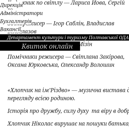
Художник по світлу — Лариса Йова, Сергій
Дирекція
Юхименко
Адміністратори
Бухгалтерія
Звукорежисер — Ігор Саблін, Владислав
Вакансії
Білоглазов
Департамент культури і туризму Полтавської ОДА
Відеопроекція — Дмитро Мізін
Квиток онлайн
Помічники режисера — Світлана Закірова,
Оксана Юрковська, Олександр Волошин
«Хлопчик на ім’Різдво» — музична вистава 
перегляду всією родиною.
Історія про дружбу, силу духу та віру в доб
Хлопчик Ніколас вирушає на пошуки батька