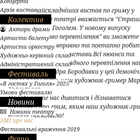
Концерти
Архів вистав
Однією з найскладніших вистав по гриму у
Колектив
Полтавському театрі вважається "Страш
помста" за М. Гоголем. У новому випуску
Актори драми
"Гри.Мистецтво перевтілення" ви зможете
Артисти балету
спострігати як вправно та поетапно роби
Артисти оркестру
грим Чаклуна з цієї вистави.Всі нюанси та
Художньо-керівний склад
тонкощі такого складного перевтілення н
Адміністративний склад
актора Олександра Бородавки у цей демоні
Фестиваль
образ розповість наш художник-гример Ма
«В гостях у Гоголя» 2025
Толмачова.
Умови фестивалю
Не забувайте нас дивитися і дізнаватися
Новини
цікавинки про грим, яким наш художник-гр
Новини театру
володіє досконало!
ЗМІ про нас
Фестивальні враження 2019
Фото