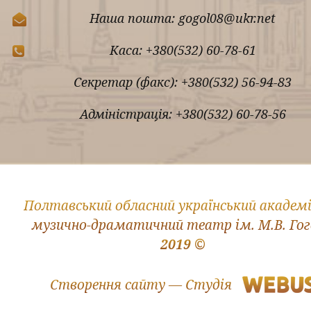
Наша пошта: gogol08@ukr.net
Каса: +380(532) 60-78-61
Секретар (факс): +380(532) 56-94-83
Адміністрація: +380(532) 60-78-56
Полтавський обласний український академ
музично-драматичний театр ім. М.В. Го
2019 ©
Створення сайту — Студія