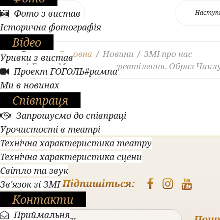
Фото з вистав
Попередня
Наступ
Історична фотографія
Відео
Ви тут:
Головна
Новини
ЗМІ про нас
Уривки з вистав
Грим. Мистецтво перевтілення. Образ Чакл
Проект ГОГОЛЬ#рампа
Ми в новинах
Співпраця
Запрошуємо до співпраці
Урочистості в театрі
Технічна характеристика театру
Технічна характеристика сцени
Світло та звук
Підпишіться:
Зв'язок зі ЗМІ
Контакти
Приймальня
Пош