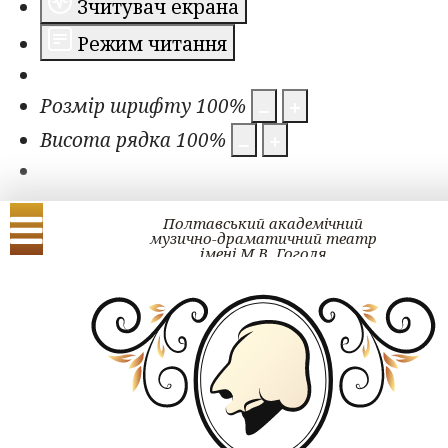
Зчитувач екрана
Режим читання
Розмір шрифту
100
%
Висота рядка
100
%
Полтавський академічний
музично-драматичний театр
імені М.В. Гоголя
Українська
English
ЗМІ про нас