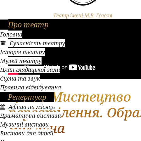
Театр імені М.В. Гоголя
Про театр
Головна
Сучасність театру
Історія театру
Музей театру
План глядацької зали
Сцена та звук
Правила відвідування
Грим. Мистецтво
Репертуар
Афіша на місяць
перевтілення. Обра
Драматичні вистави
Чаклуна
Музичні вистави
Вистави для дітей