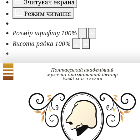
Зчитувач екрана
Режим читання
Розмір шрифту
100
%
Висота рядка
100
%
Полтавський академічний
музично-драматичний театр
імені М.В. Гоголя
Українська
English
ЗМІ про нас