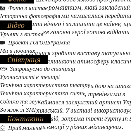
ніжність, весь романтизм, який закладений
Фото з вистав
трагедії Шекспіра, ми намагалися передат
Історична фотографія
не зіпсувати нічого і залишити це наївне, щ
Відео
кохання, за яке головні герої готові віддати
Уривки з вистав
життя.
Проект ГОГОЛЬ#рампа
Ми в новинах
Ми намагалися зробити виставу актуальн
Співпраця
сьогодні, але залишаючи атмосферу класич
Запрошуємо до співпраці
твору».
Урочистості в театрі
Технічна характеристика театру
У виставі були динамічні сцени бою на шпаг
Технічна характеристика сцени
постановкою сценічних боїв, тренінгами з
Світло та звук
акторами займався заслужений артист Ук
Зв'язок зі ЗМІ
Богдан Чернявський. У виставі використову
Контакти
музичний супровід, зокрема треки гурту In S
що навіювали емоції у різних мізансценах.
Приймальня