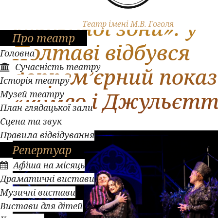
Перша вистава піс
«червоної зони»: у
Театр імені М.В. Гоголя
Про театр
Полтаві відбувся
Головна
Сучасність театру
допрем’єрний показ
Історія театру
«Ромео і Джульєтт
Музей театру
План глядацької зали
Сцена та звук
Правила відвідування
Репертуар
Афіша на місяць
Драматичні вистави
Музичні вистави
Вистави для дітей