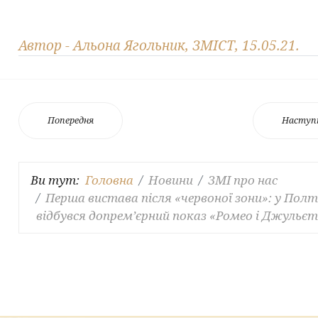
Автор - Альона Ягольник, ЗМІСТ, 15.05.21.
Попередня
Наступ
Ви тут:
Головна
Новини
ЗМІ про нас
Перша вистава після «червоної зони»: у Полт
відбувся допрем’єрний показ «Ромео і Джульє