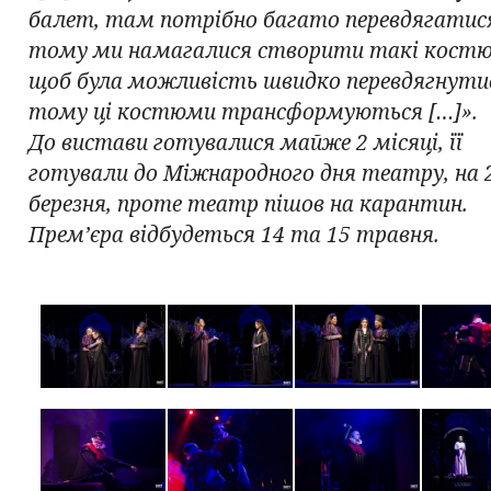
балет, там потрібно багато перевдягатис
тому ми намагалися створити такі кост
щоб була можливість швидко перевдягнути
тому ці костюми трансформуються […]».
До вистави готувалися майже 2 місяці, її
готували до Міжнародного дня театру, на 
березня, проте театр пішов на карантин.
Прем’єра відбудеться 14 та 15 травня.