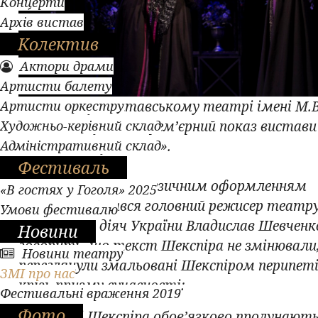
Концерти
Архів вистав
Колектив
Актори драми
Артисти балету
Артисти оркестру
13 квітня у Полтавському театрі імені М.В
Художньо-керівний склад
Гоголя відбувся допрем’єрний показ вистави
Адміністративний склад
«Ромео і Джульєтта».
Фестиваль
Постановкою та музичним оформленням
«В гостях у Гоголя» 2025
вистави займався головний режисер театру
Умови фестивалю
заслужений діяч України Владислав Шевченко
Новини
говорить, що текст Шекспіра не змінювали,
Новини театру
переглянули змальовані Шекспіром перипеті
ЗМІ про нас
крізь призму сучасності:
Фестивальні враження 2019
Фото
«Всі вірші Шекспіра обов’язково пролунають