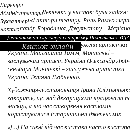
Дирекція
За словами Шевченка у виставі були задіяні
Адміністратори
майже всі актори театру. Роль Ромео зігра
Бухгалтерія
Олександр Бородавка, Джульєтту – Мар’ян
Вакансії
Мощар, Капулетті – Володимир Філатов,
Департамент культури і туризму Полтавської ОДА
сеньйору Капулетті – заслужена артистка
Квиток онлайн
України Маргарита Томм, Монтеккі –
заслужений артист України Олександр Любч
сеньйора Монтеккі – заслужена артистка
України Тетяна Любченко.
Художниця-постановниця Ірина Кліменченк
говорить, що над декораціями працювали п
місяць, а під час створення костюмів
користувалися історичними джерелами:
«[…] На сцені під час вистави часто виступ