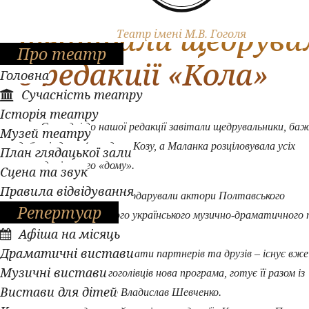
Полтавські
театрали щедрува
Театр імені М.В. Гоголя
Про театр
в редакції «Кола»
Головна
Сучасність театру
Історія театру
Сьогодні до нашої редакції завітали щедрувальники, ба
Музей театру
добра і здоров‘я, водили Козу, а Маланка розціловувала усіх
План глядацької зали
господарів цього «дому».
Сцена та звук
Правила відвідування
Святкове дійство подарували актори Полтавського
Репертуар
академічного обласного українського музично-драматичного
Афіша на місяць
імені М. Гоголя.
Драматичні вистави
Така традиція – вітати партнерів та друзів – існує вже
Музичні вистави
10 років. Щоразу у гоголівців нова програма, готує її разом із
Вистави для дітей
артистами режисер Владислав Шевченко.