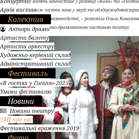
Концерти
– Козу водять найчастіше у редакції «Кола» та «Полтав
Архів вистав
вісника», також гостює вона у мерії та облдержадміністрац
Колектив
краєзнавчому музеї, казначействі, – розповіла Ольга Коваленк
завідувач літературно-драматичною частиною театру.
Актори драми
Артисти балету
Артисти оркестру
Художньо-керівний склад
Адміністративний склад
Фестиваль
«В гостях у Гоголя» 2025
Умови фестивалю
Новини
Новини театру
ЗМІ про нас
Фестивальні враження 2019
Фото