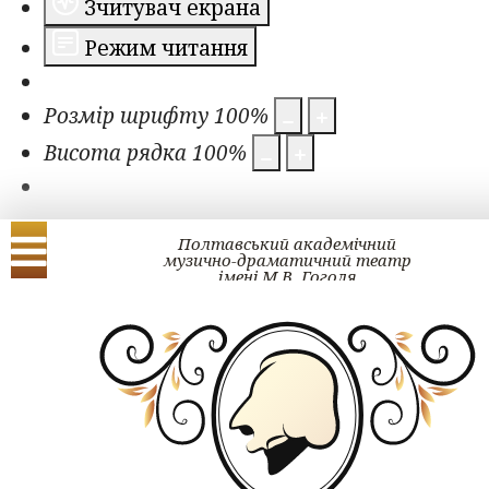
Зчитувач екрана
Режим читання
Розмір шрифту
100
%
Висота рядка
100
%
Полтавський академічний
музично-драматичний театр
імені М.В. Гоголя
Українська
English
ЗМІ про нас