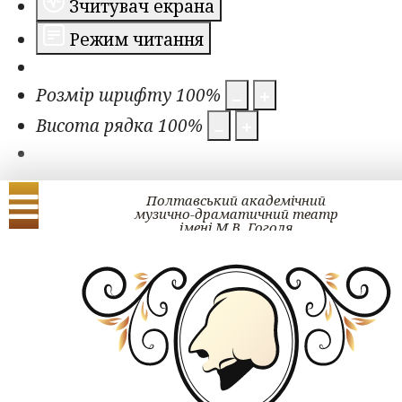
Зчитувач екрана
Режим читання
Розмір шрифту
100
%
Висота рядка
100
%
Полтавський академічний
музично-драматичний театр
імені М.В. Гоголя
Українська
English
ЗМІ про нас