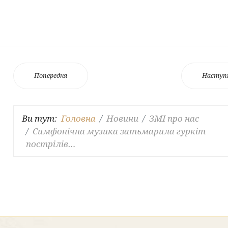
Попередня
Наступ
Ви тут:
Головна
Новини
ЗМІ про нас
Симфонічна музика затьмарила гуркіт
пострілів…