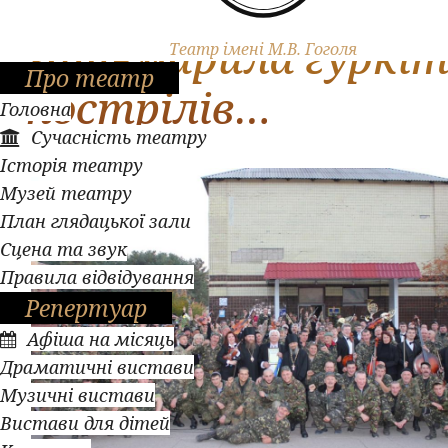
Симфонічна музик
затьмарила гуркі
Театр імені М.В. Гоголя
Про театр
пострілів…
Головна
Сучасність театру
Історія театру
Музей театру
План глядацької зали
Сцена та звук
Правила відвідування
Репертуар
Афіша на місяць
Драматичні вистави
Музичні вистави
Вистави для дітей