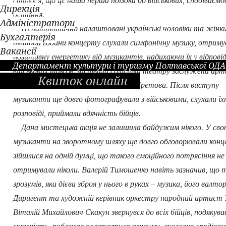
сталося, що це наша перша поїздка до військових, сподіваємо
Дирекція
остання.
Адміністратори
Ці патріотично налаштовані українські чоловіки та жінк
Бухгалтерія
півтори години концерту слухали симфонічну музику, отриму
Вакансії
позитивну енергетику від музикантів, надихаючи їх у відповід
Департамент культури і туризму Полтавської ОДА
військових також заспівали солістки театру заслужена ар
Квиток онлайн
України Маргарита Томм та Лідія Кретова. Після виступу
музиканти ще довго фотографували з військовими, слухали їх
розповіді, приймали вдячність бійців.
Дана мистецька акція не залишила байдужим нікого. У сво
музиканти на зворотному шляху ще довго обговорювали конце
зійшлися на одній думці, що такого емоційного потрясіння не
отримували ніколи. Валерій Тимошенко навіть зазначив, що 
зрозумів, яка дієва зброя у нього в руках – музика, його валто
Диригент та художній керівник оркестру народний артист 
Віталій Михайлович Скакун звернувся до всіх бійців, подякував