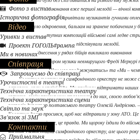
Не можливо було без сліз дивитися на різного віку мужніх
Фото з вистав
чоловіків, які після виконання вже першої мелодії — вічної ком
Історична фотографія
М. Скорика — піднялися і привітали музикантів гучними опле
Відео
Для них це було одкровення, бальзам на зранене побаченим у 
серце. Під час наступних композицій військові самі ледве ст
Уривки з вистав
сльози, давали волю почуттям, підспівували мелодії.
Проект ГОГОЛЬ#рампа
Особливе піднесення у рядах бійців викликало виконання
Ми в новинах
Співпраця
симфонічним оркестром музики невмирущого Фреді Меркурі
групи «Queen» — «Шоу має продовжуватись» та «Ми – чем
Запрошуємо до співпраці
— Колектив театру та симфонічного оркестру не може 
Урочистості в театрі
осторонь, коли в країні біда. Ми приїхали підтримати наших 
Технічна характеристика театру
музикою, своїм прихильним ставленням до них, своєю любов’
Технічна характеристика сцени
розповів директор полтавського театру Олексій Андрієнко. 
Світло та звук
Колектив давно просився, щоб нас відправили у зону АТО. Це
Зв'язок зі ЗМІ
красиві слова, повірте, це правда. Ми щороку їздили до військ
Контакти
частин з концертами симфонічного оркестру, але цього року
Приймальня