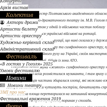
Концерти
Архів вистав
Колектив
Симфонічний оркестр Полтавського академічного обласн
українського-музично-драматичного театру ім. М.В. Гоголя 
Актори драми
15 жовтня з концертом у одній із військових частин поблизу
Артисти балету
Чугуєва, де знаходяться українські військові на ротації.
Артисти оркестру
Враховуючи складність ситуації, що нині склалася у держа
Художньо-керівний склад
колектив полтавського театру та симфонічного оркестру, п
Адміністративний склад
долучитися до благодійного руху на Україні, своїм мистецтв
Фестиваль
надавав підтримку армії, бійців із зони АТО.
«В гостях у Гоголя» 2025
Пролунали перші звуки «живого» симфонічного оркестру 
Умови фестивалю
плацу, де просто неба розмістилися музиканти, і там зразу 
Новини
людно. З усіх кінців частини збиралися хлопці, які можливо в
Новини театру
завтра замість музики чутимуть постріли, бачитимуть сп
ЗМІ про нас
пекло. Велика площа перетворилася на затишний концертний 
Фестивальні враження 2019
кожен слухав симфонічну музика, поринав у спогади.
Фото