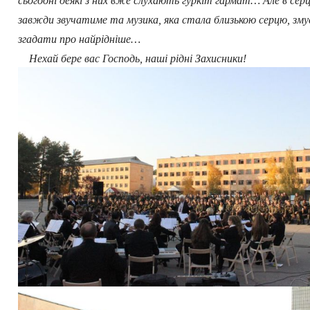
сьогодні деякі з них вже слухають гуркіт гармат… Але в серц
завжди звучатиме та музика, яка стала близькою серцю, зму
згадати про найрідніше…
Нехай бере вас Господь, наші рідні Захисники!