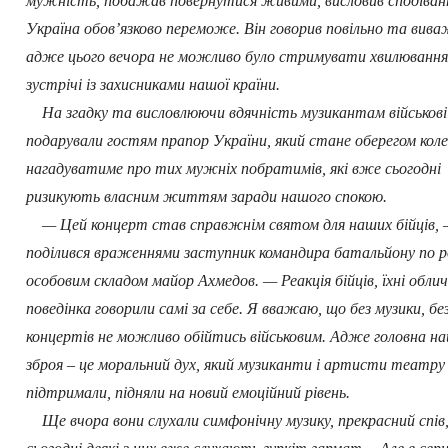
мужність, побажав повернутися живими, висловив сподіван
Україна обов’язково переможе. Він говорив повільно та вива
адже цього вечора не можливо було стримувати хвилювання
зустрічі із захисниками нашої країни.
На згадку та висловлюючи вдячність музикантам військові
подарували гостям прапор України, який стане оберегом кол
нагадуватиме про тих мужніх побратимів, які вже сьогодні
ризикують власним життям заради нашого спокою.
— Цей концерт став справжнім святом для наших бійців,
поділився враженнями заступник командира батальйону по р
особовим складом майор Ахмедов. — Реакція бійців, їхні обли
поведінка говорили самі за себе. Я вважаю, що без музики, бе
концертів не можливо обійтись військовим. Адже головна н
зброя – це моральний дух, який музиканти і артисти театру
підтримали, підняли на новий емоційний рівень.
Ще вчора вони слухали симфонічну музику, прекрасний спів,