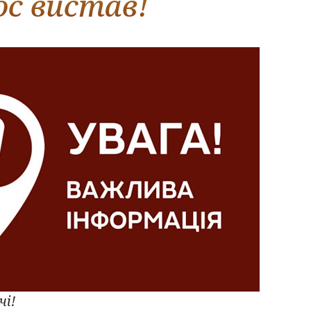
ос вистав!
чі!