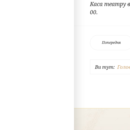
Каса театру ві
00.
Попередня
Ви тут:
Голо