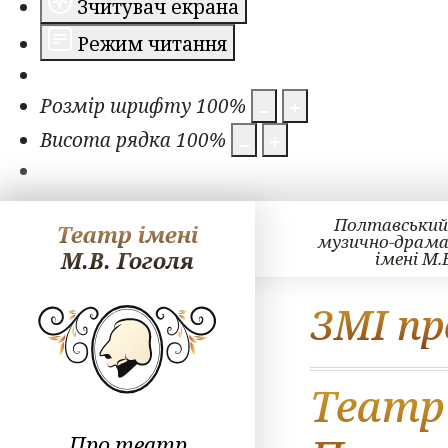
Зчитувач екрана
Режим читання
Розмір шрифту
100
%
Висота рядка
100
%
Полтавський
Театр імені
музично-драм
М.В. Гоголя
імені М.
ЗМІ пр
Театр 
Про театр