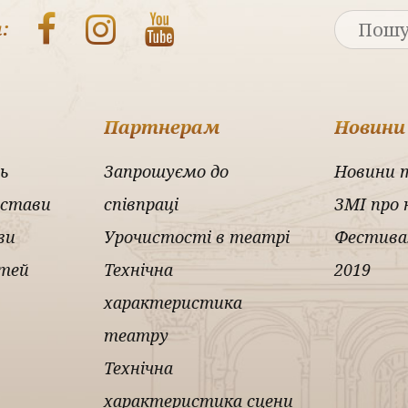
:
Партнерам
Новини
ь
Запрошуємо до
Новини 
истави
співпраці
ЗМІ про 
ви
Урочистості в театрі
Фестива
ітей
Технічна
2019
характеристика
театру
Технічна
характеристика сцени