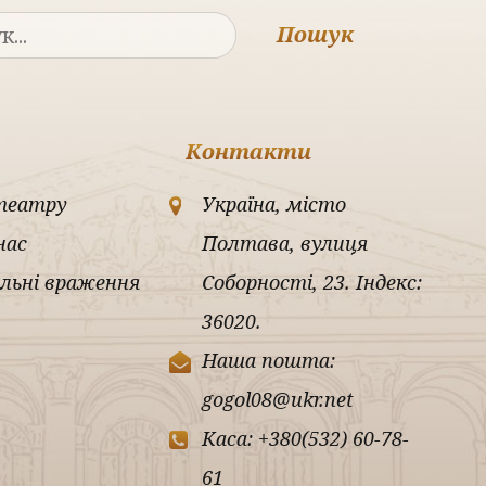
Пошук
Контакти
театру
Україна, місто
нас
Полтава, вулиця
льні враження
Соборності, 23. Індекс:
36020.
Наша пошта:
gogol08@ukr.net
Каса: +380(532) 60-78-
61