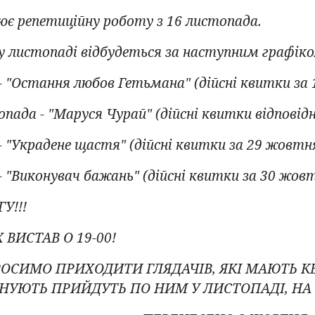
ює репетиційну роботу з 16 листопада.
у листопаді відбудеться за наступним графіко
- "Остання любов Гетьмана" (дійсні квитки за 
пада - "Маруся Чурай" (дійсні квитки відповід
- "Украдене щастя" (дійсні квитки за 29 жовтня
- "Виконувач бажань" (дійсні квитки за 30 жовт
У!!!
 ВИСТАВ О 19-00!
ОСИМО ПРИХОДИТИ ГЛЯДАЧІВ, ЯКІ МАЮТЬ КВИ
НУЮТЬ ПРИЙДУТЬ ПО НИМ У ЛИСТОПАДІ, НА 1