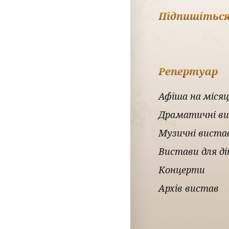
Підпишіться
Репертуар
Афіша на місяц
Драматичні в
Музичні виста
Вистави для д
Концерти
Архів вистав