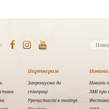
:
Партнерам
Новини
ь
Запрошуємо до
Новини 
истави
співпраці
ЗМІ про 
ви
Урочистості в театрі
Фестива