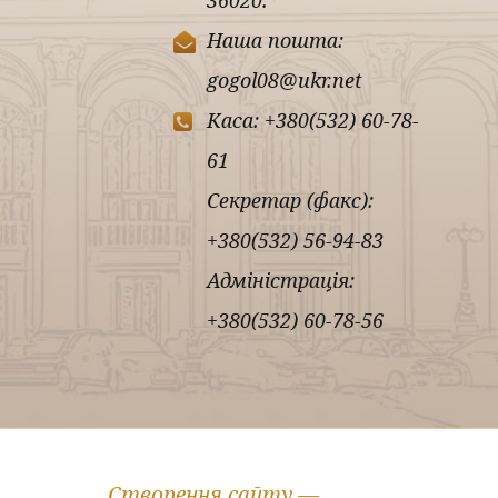
36020.
Наша пошта:
gogol08@ukr.net
Каса: +380(532) 60-78-
61
Секретар (факс):
+380(532) 56-94-83
Адміністрація:
+380(532) 60-78-56
Створення сайту —