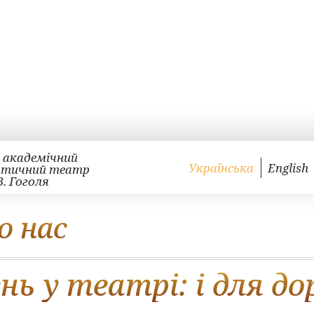
 академічний
Українська
English
атичний театр
В. Гоголя
о нас
ь у театрі: і для дор