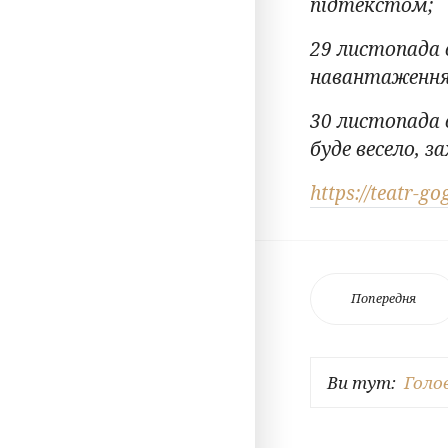
підтекстом;
29 листопада 
навантаженн
30 листопада 
буде весело, 
https://teatr-g
Попередня
Ви тут:
Голо