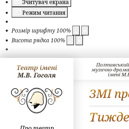
Зчитувач екрана
Режим читання
Розмір шрифту
100
%
Висота рядка
100
%
Полтавський
Театр імені
музично-драм
М.В. Гоголя
імені М.
ЗМІ пр
Тижден
Про театр