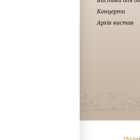
Вистави для д
Концерти
Архів вистав
Полта