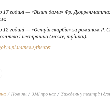
о 17 годині — «Візит дами» Фр. Дюрренматта:
ям;
о 12 годині — «Острів скарбів» за романом Р.
захопливо і нестрашно (може, трішки).
ogolya.pl.ua/news/theater
вна
Новини
ЗМІ про нас
Тиждень у театрі: і для