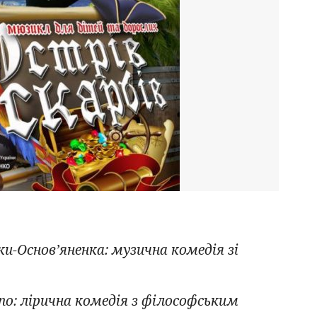
ки-Основ’яненка: музична комедія зі
по: лірична комедія з філософським