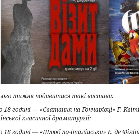
ього тижня подивитися такі вистави:
 18 годині — «Сватання на Гончарівці» Г. Квіт
їнської класичної драматургії;
о 18 годині — «Шлюб по-італійськи» Е. де Філіп