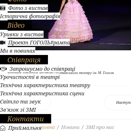
Фото з вистав
Історична фотографія
Відео
Уривки з вистав
Проект ГОГОЛЬ#рампа
Ми в новинах
Співпраця
Ольга Коваленко,
Запрошуємо до співпраці
керівник літ-драм. частини Полтавського театру ім. М. Гоголя
Урочистості в театрі
Технічна характеристика театру
Технічна характеристика сцени
Світло та звук
Попередня
Наступ
Зв'язок зі ЗМІ
Контакти
Ви тут:
Головна
Новини
ЗМІ про нас
Приймальня