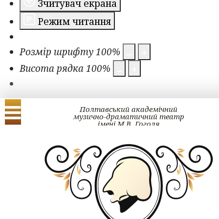
Зчитувач екрана
Режим читання
Розмір шрифту
100
%
Висота рядка
100
%
Полтавський академічний
музично-драматичний театр
імені М.В. Гоголя
Українська
English
ЗМІ про нас