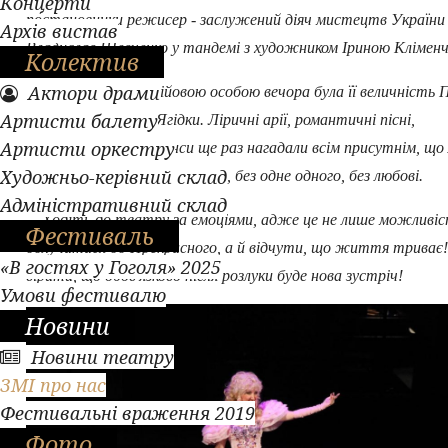
Концерти
постановники режисер - заслужений діяч мистецтв України
Архів вистав
Владислав Шевченко у тандемі з художником Іриною Кліменч
Колектив
Актори драми
Все ж головною дійовою особою вечора була її величність П
Артисти балету
виконанні Вікторії Ягідки. Ліричні арії, романтичні пісні,
Артисти оркестру
глибокочуттєві романси ще раз нагадали всім присутнім, що
Художньо-керівний склад
не може жити без почуттів, без одне одного, без любові.
Адміністративний склад
Ходіть до театру за емоціями, адже це не лише можливі
Фестиваль
долучитися до Прекрасного, а й відчути, що життя триває!
«В гостях у Гоголя» 2025
вірити, що обов'язково після розлуки буде нова зустріч!
Умови фестивалю
Новини
Новини театру
ЗМІ про нас
Фестивальні враження 2019
Фото