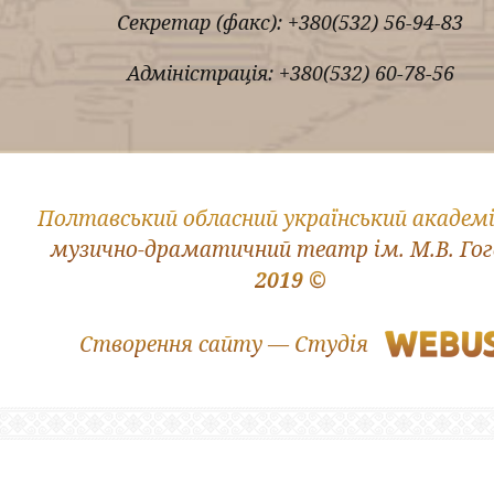
Секретар (факс): +380(532) 56-94-83
Адміністрація: +380(532) 60-78-56
Полтавський обласний український академ
музично-драматичний театр ім. М.В. Го
2019 ©
Створення сайту — Студія