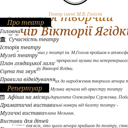
У День закоханих
відбувся творчий
Театр імені М.В. Гоголя
Про театр
вечір Вікторії Ягідк
Головна
Сучасність театру
Історія театру
День закоханих у театрі ім. М.Гоголя пройшов в атмосфе
Музей театру
краси, гарного настрою, прекрасної музики та неперевершого
План глядацької зали
солістки театру Вікторії Ягідки.
Сцена та звук
Правила відвідування
Вітаємо всіх причетних до народження творчого вечора 
Репертуар
актрису з прем'єрою! Музика звучала від оркестру театру
Афіша на місяць
"наживо" під орудою диригента Олександра Сурженка. Поб
Драматичні вистави
глядачі цього вечора і сольні номери від балету театру -
Музичні вистави
балетмейстер Світлана Мельник.
Вистави для дітей
Свято для всіх, хто цього вечора прийшов до театру, ств