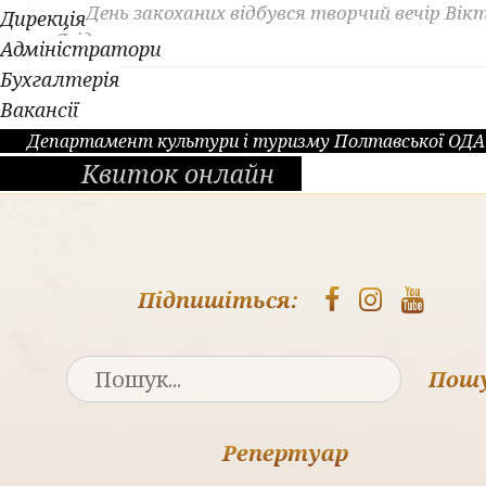
У День закоханих відбувся творчий вечір Вікт
Дирекція
Ягідки
Адміністратори
Бухгалтерія
Вакансії
Департамент культури і туризму Полтавської ОДА
Квиток онлайн
Підпишіться:
Пош
Репертуар