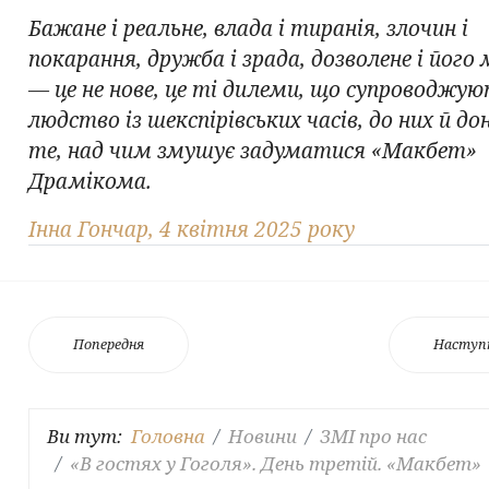
Бажане і реальне, влада і тиранія, злочин і
покарання, дружба і зрада, дозволене і його
— це не нове, це ті дилеми, що супроводжу
людство із шекспірівських часів, до них й дон
те, над чим змушує задуматися «Макбет»
Драмікома.
Інна Гончар, 4 квітня 2025 року
Попередня
Наступ
Ви тут:
Головна
Новини
ЗМІ про нас
«В гостях у Гоголя». День третій. «Макбет»