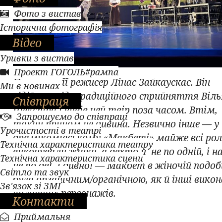
Фото з вистав
Історична фотографія
Відео
Уривки з вистав
Проект ГОГОЛЬ#рампа
Поставив її режисер Лінас Зайкаускас. Він
Ми в новинах
відійшов від традиційного сприйняття Віл
Співпраця
Шекспіра і вивів цей твір поза часом. Втім,
Запрошуємо до співпраці
такий прийом не дивина. Незвично інше — у
Урочистості в театрі
драмікомівському «Макбеті» майже всі рол
Технічна характеристика театру
виконували жінки, а дехто й не по одній, і н
Технічна характеристика сцени
не по дві. І дивно! — Макбет в жіночій подобі
Світло та звук
була органічним/органічною, як й інші викон
Зв'язок зі ЗМІ
чоловічих персонажів.
Контакти
Приймальня