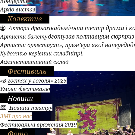
Концерти
Архів вистав
Колектив
Дніпровський академічний театр драми і ко
Актори драми
(Драміком) підготував полтавцям сюрприз
Артисти балету
виставу «Макбет», прем’єра якої напередод
Артисти оркестру
відбулася в самому Дніпрі.
Художньо-керівний склад
Адміністративний склад
Фестиваль
«В гостях у Гоголя» 2025
Умови фестивалю
Новини
Новини театру
ЗМІ про нас
Фестивальні враження 2019
Фото