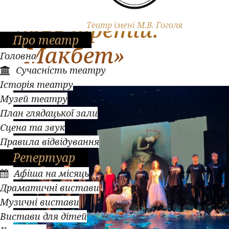
«В гостях у Гоголя»
День третій.
Театр імені М.В. Гоголя
Про театр
«Макбет»
Головна
Сучасність театру
Історія театру
Музей театру
План глядацької зали
Сцена та звук
Правила відвідування
Репертуар
Афіша на місяць
Драматичні вистави
Музичні вистави
Вистави для дітей