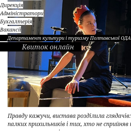
Дирекція
Адміністратори
Бухгалтерія
Вакансії
Департамент культури і туризму Полтавської ОДА
Квиток онлайн
Правду кажучи, вистава розділила глядачів:
палких прихильників і тих, хто не сприйняв 