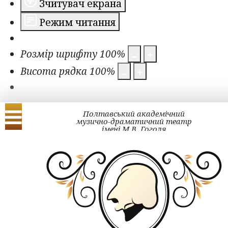
Зчитувач екрана
Режим читання
Розмір шрифту
100
%
Висота рядка
100
%
Полтавський академічний
музично-драматичний театр
імені М.В. Гоголя
Українська
English
ЗМІ про нас