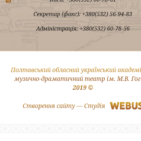
Секретар (факс): +380(532) 56-94-83
Адміністрація: +380(532) 60-78-56
Полтавський обласний український академ
музично-драматичний театр ім. М.В. Го
2019 ©
Створення сайту — Студія