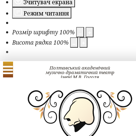
Зчитувач екрана
Режим читання
Розмір шрифту
100
%
Висота рядка
100
%
Полтавський академічний
музично-драматичний театр
імені М.В. Гоголя
Українська
English
ЗМІ про нас