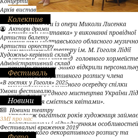
Концерти
Архів вистав
Колектив
Арією Наталки із опери Миколи Лисенка
Актори драми
«Наталка Полтавка» у виконанні провідної
Артисти балету
артистки Полтавського обласного музично
Артисти оркестру
драматичного театру ім. М. Гоголя Лідії
Художньо-керівний склад
Кретової під супровід головного хормейст
Адміністративний склад
театру Наталії Зайко відкрили персональн
Фестиваль
виставку декоративного розпису члена
«В гостях у Гоголя» 2025
Полтавського обласного осередку спілки
Умови фестивалю
майстрів народного мистецтва України Лід
Новини
Орел «Земля сміється квітами».
Новини театру
Упродовж багатьох років художниця займа
ЗМІ про нас
дослідженням і відродженням особливосте
Фестивальні враження 2019
полтавського декоративного розпису та
Фото