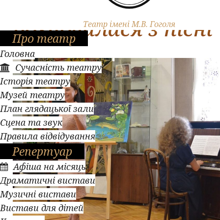
Виставка
розпочалася з пісні
Театр імені М.В. Гоголя
Про театр
Головна
Сучасність театру
Історія театру
Музей театру
План глядацької зали
Сцена та звук
Правила відвідування
Репертуар
Афіша на місяць
Драматичні вистави
Музичні вистави
Вистави для дітей