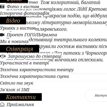
писанкарства. Тож колоритний, багатий
Фото з вистав
музичними інтонаціями голос Лідії Кретов
Історична фотографія
якнайвиразніше прикрасив подію, що відбула
Відео
Полтавському літературно-меморіальном
Уривки з вистав
музеї І. П. Котляревського.
Проект ГОГОЛЬ#рампа
Також представниці театрального колект
Ми в новинах
гоголівців подарували гостям виставки піс
Співпраця
Кос-Анатольського «Два потоки з Чорногори
Запрошуємо до співпраці
що були нагороджені вдячними оплесками.
Урочистості в театрі
Технічна характеристика театру
Інна Гончар, 17.09.2024
Технічна характеристика сцени
Світло та звук
Зв'язок зі ЗМІ
Контакти
Попередня
Наступ
Приймальня