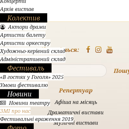
Концерти
Архів вистав
Колектив
Актори драми
Артисти балету
Артисти оркестру
Підпишіться:
Художньо-керівний склад
Адміністративний склад
Фестиваль
Пош
«В гостях у Гоголя» 2025
Умови фестивалю
Репертуар
Новини
Афіша на місяць
Новини театру
ЗМІ про нас
Драматичні вистави
Фестивальні враження 2019
Музичні вистави
Фото