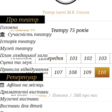
13 березня '12
М.В.Гоголя
Театр імені М.В. Гоголя
Про театр
Головна
Театру 75 років
06 березня '12
Сучасність театру
Історія театру
Музей театру
План глядацької зали
Початок
Попередня
101
102
103
Сцена та звук
Правила відвідування
105
106
107
108
109
110
Репертуар
Афіша на місяць
Драматичні вистави
Ви тут:
Головна
Новини
ЗМІ про нас
Музичні вистави
Вистави для дітей