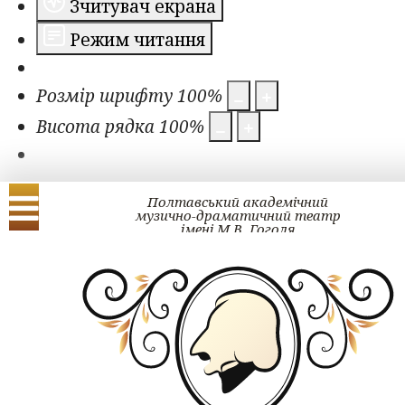
Зчитувач екрана
Режим читання
Розмір шрифту
100
%
Висота рядка
100
%
Полтавський академічний
музично-драматичний театр
імені М.В. Гоголя
Українська
English
ЗМІ про нас
Фільтрувати за назвою
Фільтри
Ф
До дня народження