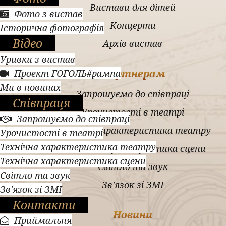
Вистави для дітей
Фото з вистав
Концерти
Історична фотографія
Відео
Архів вистав
Уривки з вистав
Партнерам
Проект ГОГОЛЬ#рампа
Ми в новинах
Запрошуємо до співпраці
Співпраця
Урочистості в театрі
Запрошуємо до співпраці
Технічна характеристика театру
Урочистості в театрі
Технічна характеристика театру
Технічна характеристика сцени
Технічна характеристика сцени
Світло та звук
Світло та звук
Зв'язок зі ЗМІ
Зв'язок зі ЗМІ
Контакти
Новини
Приймальня