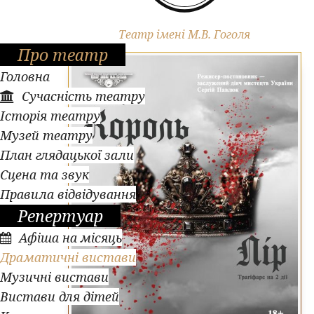
Драматичні вистави
Театр імені М.В. Гоголя
Про театр
Головна
Сучасність театру
Історія театру
Музей театру
План глядацької зали
Сцена та звук
Правила відвідування
Репертуар
Афіша на місяць
Драматичні вистави
Музичні вистави
Вистави для дітей