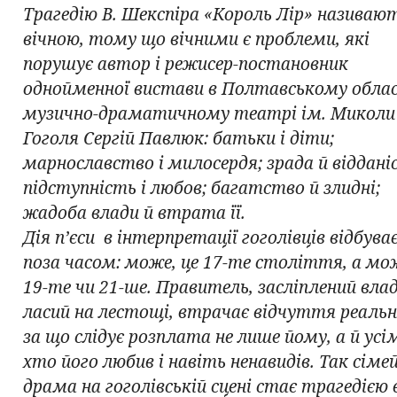
Трагедію В. Шекспіра «Король Лір» називаю
вічною, тому що вічними є проблеми, які
порушує автор і режисер-постановник
однойменної вистави в Полтавському обла
музично-драматичному театрі ім. Миколи
Гоголя Сергій Павлюк: батьки і діти;
марнославство і милосердя; зрада й віддані
підступність і любов; багатство й злидні;
жадоба влади й втрата її.
Дія п’єси в інтерпретації гоголівців відбув
поза часом: може, це 17-те століття, а мо
19-те чи 21-ше. Правитель, засліплений вла
ласий на лестощі, втрачає відчуття реальн
за що слідує розплата не лише йому, а й усі
хто його любив і навіть ненавидів. Так сіме
драма на гоголівській сцені стає трагедією в