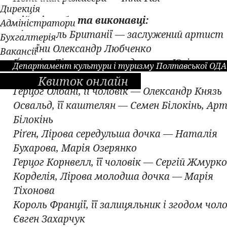
Дирекція
Дійові особи та виконавці:
Адміністратори
Лір, король Британії — заслужений артист
Бухгалтерія
України Олександр Любченко
Вакансії
Ґонеріл, Лірова старша дочка — Юліана
Департамент культури і туризму Полтавської ОДА
Романова
Квиток онлайн
Герцог Олбані, її чоловік — Олександр Князь
Освальд, її каштелян — Семен Білокінь, Ар
Білокінь
Ріґен, Лірова середульша дочка — Наталія
Бухарова, Марія Озерянко
Герцог Корнвелл, її чоловік — Сергій Жмурк
Корделія, Лірова молодша дочка — Марія
Тіхонова
Король Франції, її залицяльник і згодом чол
Євген Захарчук