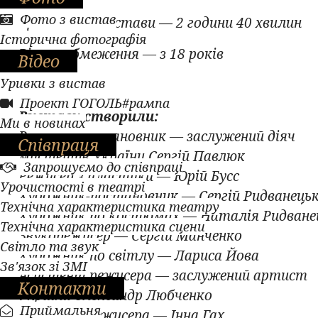
Фото з вистав
Тривалість вистави — 2 години 40 хвилин
Історична фотографія
Вікове обмеження — з 18 років
Відео
Уривки з вистав
Проект ГОГОЛЬ#рампа
Виставу створили:
Ми в новинах
Режисер-постановник — заслужений діяч
Співпраця
мистецтв України Сергій Павлюк
Запрошуємо до співпраці
Режисер з пластики — Юрій Бусс
Урочистості в театрі
Художник-постановник — Сергій Ридванець
Технічна характеристика театру
Художник по костюмах — Наталія Ридване
Технічна характеристика сцени
Звукорежисер — Сергій Манченко
Світло та звук
Художник по світлу — Лариса Йова
Зв'язок зі ЗМІ
Асистент режисера — заслужений артист
Контакти
України Олександр Любченко
Приймальня
Помічник режисера — Інна Гах