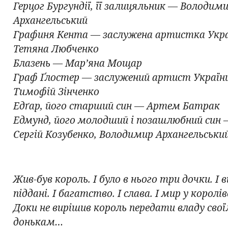
Герцог Бургундії, її залицяльник — Володим
Архангельський
Графиня Кента — заслужена артистка Укр
Тетяна Любченко
Блазень — Мар’яна Мощар
Граф Ґлостер — заслужений артист Україн
Тимофій Зінченко
Едґар, його старший син — Артем Батрак
Едмунд, його молодший і позашлюбний син
Сергій Козубенко, Володимир Архангельськи
Жив-був король. І було в нього три дочки. І в
піддані. І багатство. І слава. І мир у королів
Доки не вирішив король передати владу сво
донькам…