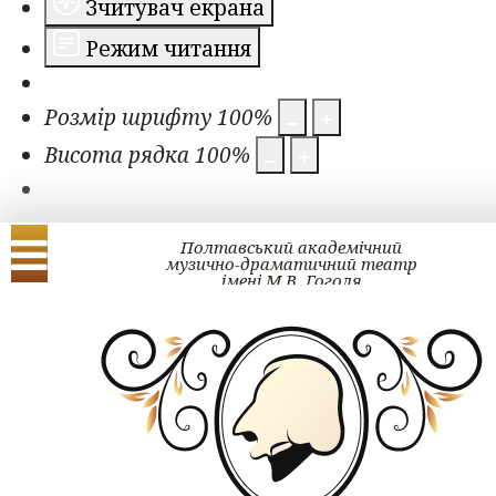
Зчитувач екрана
Режим читання
Розмір шрифту
100
%
Висота рядка
100
%
Полтавський академічний
музично-драматичний театр
імені М.В. Гоголя
Українська
English
КВИТОК ОНЛ