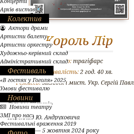
Концерти
Архів вистав
Колектив
Актори драми
Король Лір
Артисти балету
Артисти оркестру
Художньо-керівний склад
Жанр:
трагіфарс
Адміністративний склад
Фестиваль
Тривалість:
2 год. 40 хв.
«В гостях у Гоголя» 2025
Режисер:
засл.діяч мист. Укр. Сергій Пав
Умови фестивалю
Новини
Вільям Шекспір
Новини театру
ЗМІ про нас
Переклад Ю. Андруховича
Фестивальні враження 2019
Прем'єра — 5 жовтня 2024 року
Фото