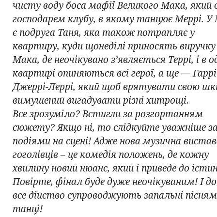
чисту воду боса мафії Великого Мака, який 
господарем клубу, в якому танцює Меррі. У
є подруга Таня, яка також потрапляє у
квартиру, куди щонеділі приносять виручку
Мака, де неочікувано з’являється Террі, і в о
квартирі опиняються всі герої, а ще — Гарр
Джеррі-Леррі, який щоб врятувати свою шк
вимушений вигадувати різні хитрощі.
Все зрозуміло? Встигли за розгортанням
сюжету? Якщо ні, то слідкуйте уважніше з
подіями на сцені! Адже нова музична виста
гоголівців – це комедія положень, де кожну
хвилину новий нюанс, який і приведе до істин
Повірте, фінал буде дуже неочікуваним! І до 
все дійство супроводжують запальні пісня
танці!