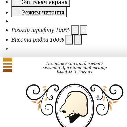
Зчитувач екрана
Режим читання
Розмір шрифту
100
%
Висота рядка
100
%
Полтавський академічний
музично-драматичний театр
імені М.В. Гоголя
Українська
English
КВИТОК ОНЛ