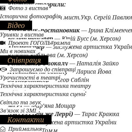
Виставу створили:
Фото з вистав
Історична фотографія
Режисер -
засл.діяч мист.Укр. Сергій Павлю
Відео
Художник–постановник
— Ірина Кліменче
Уривки з вистав
Балетмейстер
— Юрій Бусс (м. Херсон)
Проект ГОГОЛЬ#рампа
Хормейстер
— заслужена артистка Украї
Ми в новинах
Ружена Рубльова (м. Херсон)
Співпраця
Репетитор з вокалу
— Наталія Зайко
Запрошуємо до співпраці
Художник по світлу
— Лариса Йова
Урочистості в театрі
Звукорежисер
— Ігор Саблін
Технічна характеристика театру
Дійові особи та виконавці:
Технічна характеристика сцени
Світло та звук
МЕРІ
— Мар’яна Мощар
Зв'язок зі ЗМІ
ДЖЕРРІ (він же Леррі)
— Тарас Краюха
Контакти
ЛУЇЗА
— заслужена артистка України
Приймальня
Маргарита Томм