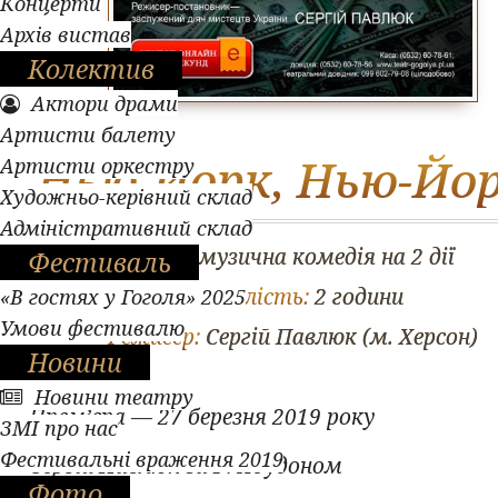
Концерти
Архів вистав
Колектив
Актори драми
Артисти балету
Нью-Йорк, Нью-Йор
Артисти оркестру
Художньо-керівний склад
Адміністративний склад
Жанр:
музична комедія на 2 дії
Фестиваль
Тривалість:
2 години
«В гостях у Гоголя» 2025
Умови фестивалю
Режисер:
Сергій Павлюк (м. Херсон)
Новини
Новини театру
Прем’єра — 27 березня 2019 року
ЗМІ про нас
Фестивальні враження 2019
Сергій Павлюк за Р. Хоудоном
Фото