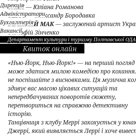
Дирекція
ТАНЯ
— Юліана Романова
Адміністратори
ТЕРРІ
— Олександр Бородавка
Бухгалтерія
ВЕЛИКИЙ МАК
— заслужений артист Укра
Вакансії
Тимофій Зінченко
Департамент культури і туризму Полтавської ОДА
БУЛЬ
— Олександр Збаразький
Квиток онлайн
ГАРРІ
— Артем Батрак
«Нью-Йорк, Нью-Йорк!» — на перший погляд
може здатися милою комедією про кохання.
не поспішайте з висновками. Ця музична ко
здивує вас масою цікавих ситуацій та
непередбачуваних поворотів сюжету,
перетвориться на справжню детективну
історію.
Танцівниця з клубу Меррі закохується у юна
Джеррі, який виявляється Леррі і хоче вивес