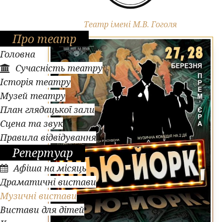
Музичні вистави
Театр імені М.В. Гоголя
Про театр
Головна
Сучасність театру
Історія театру
Музей театру
План глядацької зали
Сцена та звук
Правила відвідування
Репертуар
Афіша на місяць
Драматичні вистави
Музичні вистави
Вистави для дітей