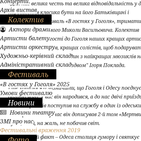
Концерти
«Для нас велика честь та велика відповідальність у 
Архів вистав
народження класика бути на його Батьківщині і
Колектив
відкривати фестиваль «В гостях у Гоголя», тримати
Актори драми
отримане від самого Миколи Васильовича. Колектив
Артисти балету
театру привіз в гості до Гоголя наших кращих артис
Артисти оркестру
кращих музикантів, кращих солістів, щоб подарува
Художньо-керівний склад
полтавським глядачам один з найкращих мюзиклів 
Адміністративний склад
репертуару «Ніч перед Різдвом" Ігоря Поклада.
Фестиваль
«В гостях у Гоголя» 2025
І ще хотілося б зазначити, що Гоголя і Одесу поєдну
Умови фестивалю
багато чого. У вас він народився, а до нас двічі приїзд
Новини
один із приїздів поступив на службу в один із одеськ
Новини театру
театрів. Також у нас він дописував 2-й том «Мертв
ЗМІ про нас
душ», який, на жаль, не побачив світ.
Фестивальні враження 2019
Дивовижний факт – Одеса столиця гумору і святкує
Фото