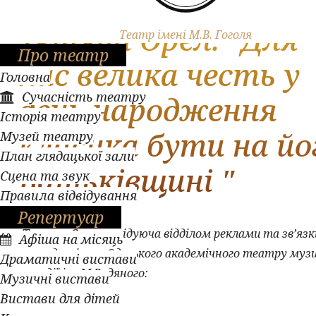
Тетяна Орел: "Для
Театр імені М.В. Гоголя
Про театр
нас велика честь у
Головна
Сучасність театру
день народження
Історія театру
класика бути на йо
Музей театру
План глядацької зали
Батьківщині "
Сцена та звук
Правила відвідування
Репертуар
Тетяна Орел
,
завідуюча відділом реклами та зв’язкі
Афіша на місяць
громадськістю Одеського академічного театру муз
Драматичні вистави
комедії ім. М.Водяного
:
Музичні вистави
Вистави для дітей