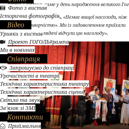
свято 1 квітня, саме у день народження великого Гог
Фото з вистав
Історична фотографія
Як казав Микола Гоголь, «Немає вищої насолоди, ніж
Відео
насолода творчістю». Ми із задоволенням приїхали
.
творити, щоб глядачі відчули цю насолоду»
Уривки з вистав
Проект ГОГОЛЬ#рампа
Ми в новинах
Співпраця
Запрошуємо до співпраці
Урочистості в театрі
Технічна характеристика театру
Технічна характеристика сцени
Світло та звук
Зв'язок зі ЗМІ
Контакти
Приймальня