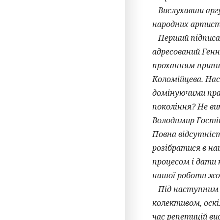
Вислухавши аргум
народних артисті
Перший підписали
адресований Генн
проханням припин
Коломійцева. На
домінуючими прав
покоління? Не ви
Володимир Гостіщ
Повна відсутніст
розібратися в н
процесом і дати 
нашої роботи жод
Під наступним ли
колективом, оскі
час репетицій ви