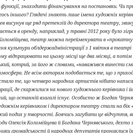
функції, знаходити фінансування на постановки. Чи пр
огось іншого? Глядачі знають лише імена художніх керівн
ев висунув ще ряд претензій до директора театру, зви
ється в оренду, наприклад, у травні 2012 року було зіг
 Коломійцева, театр можна перейменувати в «прокатну 
ня культури облдержадміністрації з 1 квітня в театрі 
ому відпрацювати на цьому місці ще два місяці, а пот
ий, котрий, за його ж словами, «наважився винести смі
мосфера. Не всім акторам подобається те, що з приход
стало те, що четверо народних артистів нібито написа
ації, де скаржилися на нового художнього керівника і й
ний, що останній взагалі існує. Особисто ж Богдан Черня
дожнім керівником і директором театру стали на бік «
жий подих у творчості. Боячись загубити це відчуття, ві
и Олексія Коломійцева й Богдана Чернявського, дехто з
ики громадськості й народних депутатів прониклися ї