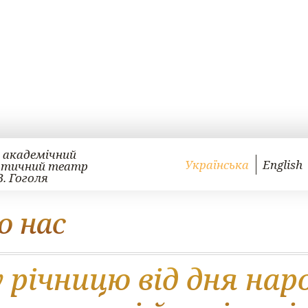
 академічний
Українська
English
атичний театр
В. Гоголя
о нас
у річницю від дня на