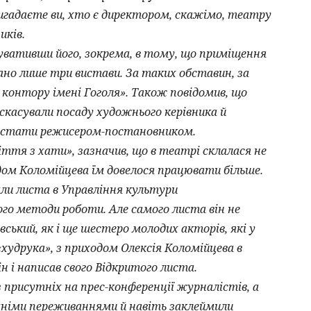
игадаєте ви, хто є директором, скажімо, театру
иків.
нувативши його, зокрема, в тому, що приміщення
рано лише три вистави. За таких обставин, за
контору імені Гоголя». Також повідомив, що
скасували посаду художнього керівника й
ім стати режисером-постановником.
ття з хати», зазначив, що в театрі склалася не
ом Коломійцева їм довелося працювати більше.
ли листа в Управління культури
ого методи роботи. Але самого листа він не
вський, як і ще шестеро молодих акторів, які у
худрука», з приходом Олексія Коломійцева в
н і написав свого Відкритого листа.
 присутніх на прес-конференції журналістів, а
хніми переживаннями й навіть заклеймили