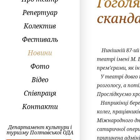
Гоголя
Репертуар
сканд
Колектив
Фестиваль
Нинішній 87-и
Новини
театрі імені М. В
Фото
прем’єрами, як і
У театрі довго н
Відео
розголосу, а поті
Співпраця
Прослідкуємо хро
Наприкінці берез
Контакти
колег, працівник
Міжнародного дня
Департамент культури і
сатиричної опер
туризму Полтавської ОДА
припинена адмін