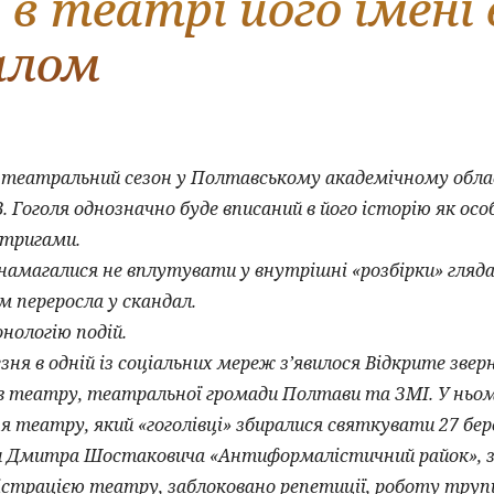
 в театрі його імені
алом
й театральний сезон у Полтавському академічному обл
. Гоголя однозначно буде вписаний в його історію як осо
нтригами.
амагалися не вплутувати у внутрішні «розбірки» гляда
м переросла у скандал.
нологію подій.
ня в одній із соціальних мереж з’явилося Відкрите зве
ів театру, театральної громади Полтави та ЗМІ. У ньом
 театру, який «гоголівці» збиралися святкувати 27 бе
и Дмитра Шостаковича «Антиформалістичний райок», за
істрацією театру, заблоковано репетиції, роботу труп