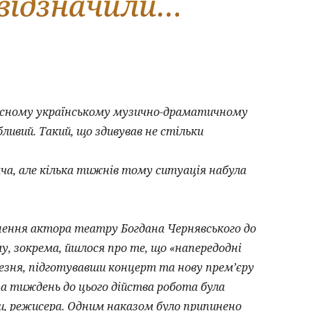
 відзначили…
асному українському музично-драматичному
бливий. Такий, що здивував не стільки
ча, але кілька тижнів тому ситуація набула
рнення актора театру Богдана Чернявського до
у, зокрема, йшлося про те, що «напередодні
резня, підготувавши концерт та нову прем’єру
 тиждень до цього дійства робота була
и, режисера. Одним наказом було припинено