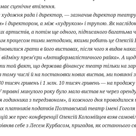
має сценічне втілення.
художня рада і директор, — зазначив директор театру 
» і директором, а між «худруком» і трупою. Як наслідо
их артистів, а потім ще одного, підписаного багатьма
им процесом тими методами, якими робить це Олексій К
мовилися грати в його виставах, після чого я видав нак
і відміну прем’єри «Антиформалістичного райка». А що
ти той факт, що держава фінансує театр тільки на зар
 тому числі й на постановки нових вистав, ми повинні з
0 тисяч гривень і 1 млн. 10 тисяч гривень — на продажу
У травні минулого року було мало вистав не через оренд
я годинника з передзвоном», й кожного дня проводилося п
х платників податків Полтавський театр імені Гоголя п
й же прес-конференції Олексій Коломійцев взяв самовіль
івняв себе з Лесем Курбасом, пригадав, як останнього с