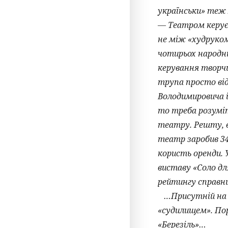
українськи» теж 
— Театром керує 
не між «худруком
чотирьох народн
керування творч
трупа просто від
Володимировича 
то треба розумі
театру. Решту, в
театр заробив 34
користь оренди. 
виставу «Соло дл
рейтингу справни
…Присутній на ці
«судилищем». Пор
«Березіль»…