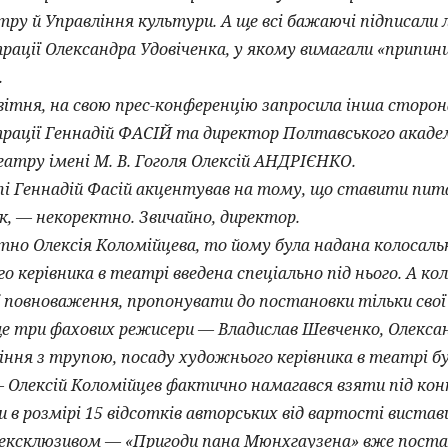
ру й Управління культури. А ще всі бажаючі підписали 
рації Олександра Удовіченка, у якому вимагали «припи
.
вітня, на свою прес-конференцію запросила інша сторо
ації Геннадій ФАСІЙ та директор Полтавського академ
атру імені М. В. Гоголя Олексій АНДРІЄНКО.
і Геннадій Фасій акцентував на тому, що ставити пита
к, — некоректно. Звичайно, директор.
но Олексія Коломійцева, то йому була надана колосальн
о керівника в театрі введена спеціально під нього. А ко
повноваження, пропонувати до постановки тільки свої 
е три фахових режисери — Владислав Шевченко, Олексан
ння з трупою, посаду художнього керівника в театрі бу
— Олексій Коломійцев фактично намагався взяти під ко
 розмірі 15 відсотків авторських від вартості вистави
ексклюзивом — «Пригоди пана Мюнхгаузена» вже поставл