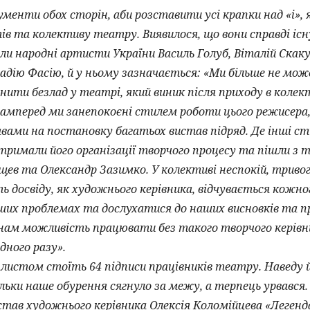
енти обох сторін, аби розставити усі крапки над «і», 
в та колективу театру. Виявилося, що вони справді іс
 народні артисти України Василь Голуб, Віталій Скаку
адію Фасію, й у ньому зазначається: «Ми більше не мож
ити безлад у театрі, який виник після приходу в колек
самперед ми занепокоєні стилем роботи цього режисера
ами на постановку багатьох вистав підряд. Де інші стил
тримали його організації творчого процесу та пішли з
ев та Олександр Зазимко. У колективі неспокій, тривог
ь досвіду, як художнього керівника, відчувається кожно
аших проблемах та дослухатися до наших висновків та
нам можливість працювати без такого творчого керівни
ного разу».
стом стоїть 64 підписи працівників театру. Наведу й
льки наше обурення сягнуло за межу, а терпець урвався.
став художнього керівника Олексія Коломійцева «Легенд