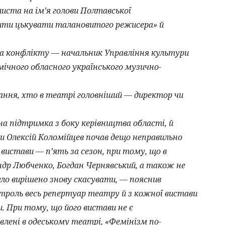
листа на ім’я голови Полтавської
нити цькувати талановитого режисера» й
на конфлікту — начальник Управління культури
ічного обласного українського музично-
ння, хто в театрі головніший — директор чи
а підтримка з боку керівництва області, й
ли Олексій Коломійцев почав дещо неправильно
вистави — п’ять за сезон, при тому, що в
др Любченко, Богдан Чернявський, а також не
ло вирішено знову скасувати, — пояснив
нтроль весь репертуар театру й з кожної вистави
. При тому, що його вистави не є
ені в одеському театрі, «Фемінізм по-