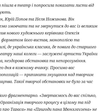
я пішла в театр і попросила показати листи від
нують.
н, Юрій Попов та Неля Ножинова. Він
емо змовчати та не звернутися до вас із великим
тив нового художнього керівника Олексія
, форматом його вистав, монополією та
і, де українська класика, де повага до старшого
 театру наші колеги — заслужені артисти України
а, нездорова обстановка та непорозуміння.
го дня в кожному вчинку. Просимо вас
 пропозицій — припинити знущання над творчим
цтва. Такої творчої обстановки не було за час
ого фрагментарно. «Звертаємось до вас спільно,
 Організація творчого процесу в цілому та під
а про Тараса» та «Пригоди пана Мюнхгаузена» не