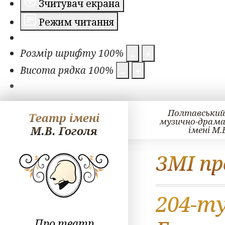
Зчитувач екрана
Режим читання
Розмір шрифту
100
%
Висота рядка
100
%
Полтавський
Театр імені
музично-драм
М.В. Гоголя
імені М.
ЗМІ пр
204-т
Про театр