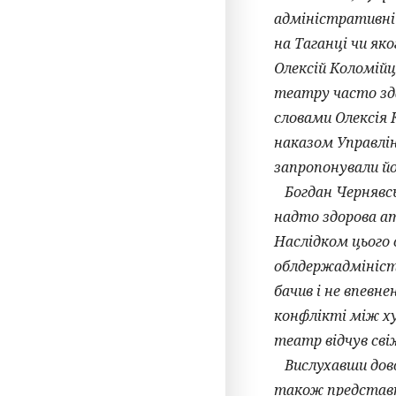
адміністративні 
на Таганці чи як
Олексій Коломійц
театру часто зда
словами Олексія
наказом Управлін
запропонували й
Богдан Чернявськ
надто здорова ат
Наслідком цього 
облдержадміністр
бачив і не впевне
конфлікті між ху
театр відчув сві
Вислухавши довод
також представн