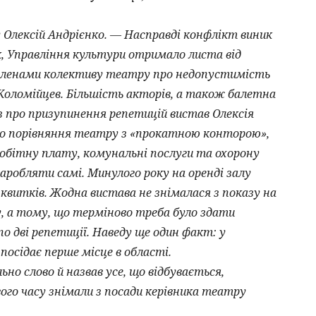
Олексій Андрієнко. — Насправді конфлікт виник
к, Управління культури отримало листа від
 членами колективу театру про недопустимість
оломійцев. Більшість акторів, а також балетна
аз про призупинення репетицій вистав Олексія
до порівняння театру з «прокатною конторою»,
обітну плату, комунальні послуги та охорону
аробляти самі. Минулого року на оренді залу
 квитків. Жодна вистава не знімалася з показу на
у, а тому, що терміново треба було здати
о дві репетиції. Наведу ще один факт: у
осідає перше місце в області.
но слово й назвав усе, що відбувається,
вого часу знімали з посади керівника театру