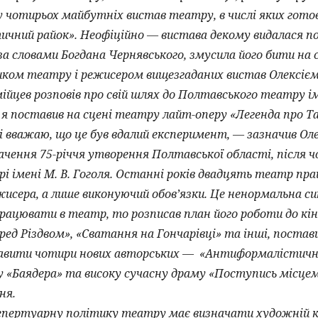
 чотирьох майбутніх вистав театру, в числі яких готов
чний райок». Неофіційно — вистава декому видалася по
 словами Богдана Чернявського, змусила його бити на спо
иком театру і режисером вищезгаданих вистав Олексі
ійцев розповів про свій шлях до Полтавського театру іме
я поставив на сцені театру лайт-оперу «Легенда про Тар
 і вважаю, що це був вдалий експеримент, — зазначив Ол
ачення 75-річчя утворення Полтавської області, після 
рі імені М. В. Гоголя. Останні років двадцять театр пра
жисера, а лише виконуючий обов’язки. Це ненормальна си
рацювати в театр, то розписав план його роботи до кін
ред Різдвом», «Сватання на Гончарівці» та інші, поста
авити чотири нових авторських — «Антиформалістичний
у «Баядера» та високу сучасну драму «Поступись місц
ня.
пертуарну політику театру має визначати художній к