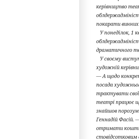
керівництво теат
облдержадмініст
покарати винних
У понеділок, 1 к
облдержадміністр
драматичного те
У своєму виступ
художній керівни
— А щодо конкрет
посада художньог
трактувати свої 
театрі працює щ
знайшов порозумі
Геннадій Фасій. 
отримати кошти в
стовідсотковим 