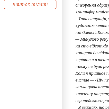
Квиток онлайн
створення одразу
«Антиформалісти
Така ситуація, за
художнім керівн
ній Олексій Колом
— Минулого року 
на сто відсотків
концерт до відзн
керівника в теат
ньому не було ре
Коли я прийшов п
вистав — «Ніч пе
запланував пост
класичну оперет
європейського рів
Я вважаю, що ре