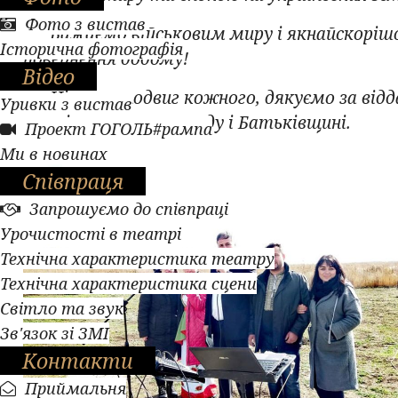
Фото з вистав
Бажаємо військовим миру і якнайскоріш
Історична фотографія
повернення додому!
Відео
Цінуємо подвиг кожного, дякуємо за відд
Уривки з вистав
служіння своєму народу і Батьківщині.
Проект ГОГОЛЬ#рампа
Ми в новинах
Співпраця
Запрошуємо до співпраці
Урочистості в театрі
Технічна характеристика театру
Технічна характеристика сцени
Світло та звук
Зв'язок зі ЗМІ
Контакти
Приймальня