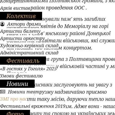
представниками Полтавської громади, з як
Концерти
відвідали район проведення ООС .
Архів вистав
Колектив
Митці вшанували пам' ять загиблих
Актори драми
покладанням квітів до Меморіалу на горі
Артисти балету
Карачун у Слов' янському районі Донецької
Артисти оркестру
області та привітали військових, які служ
Художньо-керівний склад
цій позиції, урочистим концертом.
Адміністративний склад
Також творча група з Полтавщини пров
Фестиваль
святковий концерт у військовій частині у м
«В гостях у Гоголя» 2025
Попасна.
Умови фестивалю
Новини
Наші захисники заслуговують на увагу з
Новини театру
нашого боку, тому надзвичайно приємно
ЗМІ про нас
виконувати таку місію, даруючи тепло на
Фестивальні враження 2019
сердець нашим військовим. Адже вони - наш
Фото
запорука миру та спокою на українських зе