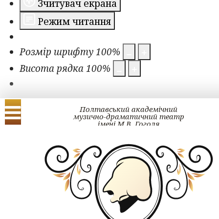
Зчитувач екрана
Режим читання
Розмір шрифту
100
%
Висота рядка
100
%
Полтавський академічний
музично-драматичний театр
імені М.В. Гоголя
Українська
English
ЗМІ про нас