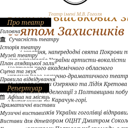
Актори театру
вітали військових з
Театр імені М.В. Гоголя
Про театр
святом Захисників
Головна
Сучасність театру
Історія театру
7 жовтня, напередодні свята Покрови 
Музей театру
Дня захисників України артисти-вокалісти
План глядацької зали
Полтавського академічного обласного
Сцена та звук
українського музично-драматичного театр
Правила відвідування
М. Гоголя Сергій Озерянко та Лідія Кретова
Репертуар
складі творчої делегації з Полтавщини поб
Афіша на місяць
з концертом на Карачун-горі.
Драматичні вистави
До захисників України гоголівці відправи
Музичні вистави
разом з директором ОЦНТ Дмитром Сокол
Вистави для дітей