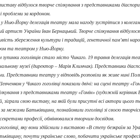
виставу відбулося творче спілкування з представниками діаспори,
ні проблеми за кордоном.
ью-Йорку делегація театру мала нагоду зустрітися з колегам
й артист України Іван Бернацький. Творче спілкування відбулося 
вість збереження культури і традицій, генетичної пам’яті нар
ом та театром у Нью-Йорку.
зупинки гоголівців стало місто Чикаго. 19 травня делегація те
альному музеї (директор – Марія Климчак). Представники діаспо
. Представники театру у відповідь розповіли як живе нині Полта
енком у Чикаго гоголівці показали двічі: на сцені театру «Го
ілкування з представниками театру «Гомін» (художній керівник В
, зіграли свою виставу, на якій були присутні всі актори цього т
 за межами Батьківщини, познайомили гоголівці зі своєю творчі
 секретами професії, обмінювалися творчим досвідом.
лівці, яку вони здійснили з виставою «В степу безкраїм за Урал
тьківщину, почути українське слово, побачити українське профе