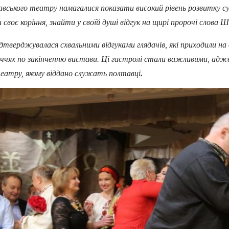
вського театру намагалися показати високий рівень розвитку с
 своє коріння, знайти у своїй душі відгук на щирі пророчі слов
ерджувалася схвальними відгуками глядачів, які приходили на 
личчях по закінченню вистави. Ці гастролі стали важливими, адж
.
 театру, якому віддано служать полтавці