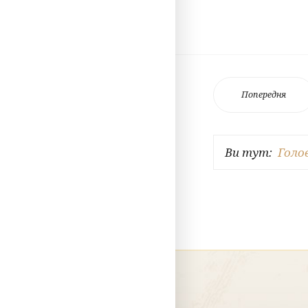
Попередня
Ви тут:
Голо