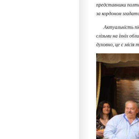
представники полта
за кордоном згадати
Актуальність підтв
слізьми на їхніх об
духовно, це є місія