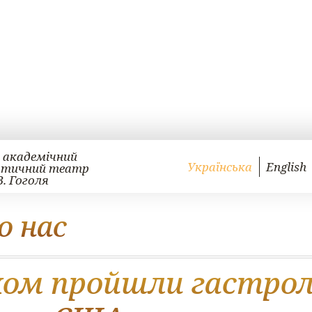
 академічний
Українська
English
атичний театр
В. Гоголя
о нас
іхом пройшли гастрол