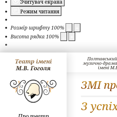
Зчитувач екрана
Режим читання
Розмір шрифту
100
%
Висота рядка
100
%
Полтавський
Театр імені
музично-драм
М.В. Гоголя
імені М.
ЗМІ пр
З усп
Про театр