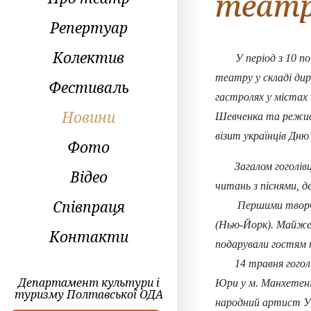
театр
Репертуар
Колектив
У період з 10 по 2
театру у складі ди
Фестиваль
гастролях у містах 
Новини
Шевченка та режисе
візит українців Дню
Фото
Загалом гоголівці 
Відео
читань з піснями, д
Співпраця
Першими творчість 
(Нью-Йорк). Майже п
Контакти
подарували гостям п
14 травня гоголівц
Департамент культури і
Юри у м. Манхетені
туризму Полтавської ОДА
народний артист Укр