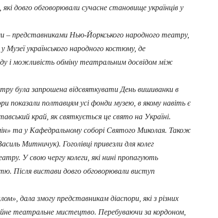
 які довго обговорювали сучасне становище українців у
и – представниками Нью-Йоркського народного театру,
у Музеї українського народного костюму, де
оду і можливість обміну театральним досвідом між
атру була запрошена відсвяткувати День вишиванки в
ри показали полтавцям усі фонди музею, в якому навіть є
вський край, як святкується це свято на Україні.
мін» та у Кафедральному соборі Святого Миколая. Також
асиль Митничук). Гоголівці привезли для колег
еатру. У свою чергу колеги, які нині пропагують
стю. Після вистави довго обговорювали виступ
ом», дала змогу представникам діаспори, які з різних
сійне театральне мистецтво. Перебуваючи за кордоном,