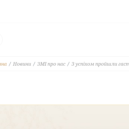
вна
Новини
ЗМІ про нас
З успіхом пройшли гас