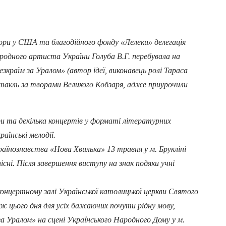
ори у США та благодійного фонду «Лелеки» делегація
одного артиста України Голуба В.Г. перебувала на
країм за Уралом» (автор ідеї, виконавець ролі Тараса
ктакль за творами Великого Кобзаря, адже приурочили
и та декілька концертів у форматі літературних
аїнські мелодії.
нознавства «Нова Хвилька» 13 травня у м. Брукліні
сні. Після завершення виступу на знак подяки учні
нцертному залі Української католицької церкви Святого
ж цього дня для усіх бажаючих почути рідну мову,
а Уралом» на сцені Українського Народного Дому у м.