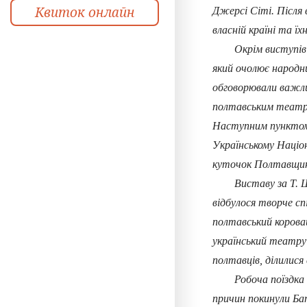
Квиток онлайн
Джерсі Сіті. Після 
власній країні та їх
Окрім виступів у Н
який очолює народни
обговорювали важли
полтавським театр
Наступним пунктом 
Українському Націон
куточок Полтавщини
Виставу за Т. Шевч
відбулося творче сп
полтавський коровай
український театру
полтавців, ділилися
Робоча поїздка гого
причин покинули Ба