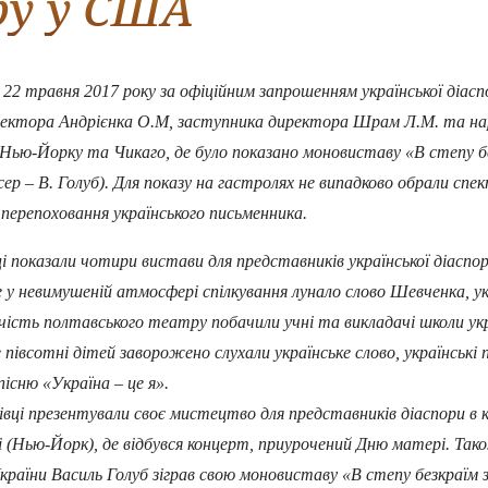
у у США
2 травня 2017 року за офіційним запрошенням української діасп
ректора Андрієнка О.М, заступника директора Шрам Л.М. та нар
Нью-Йорку та Чикаго, де було показано моновиставу «В степу без
р – В. Голуб). Для показу на гастролях не випадково обрали спе
 перепоховання українського письменника.
показали чотири вистави для представників української діаспор
е у невимушеній атмосфері спілкування лунало слово Шевченка, укр
полтавського театру побачили учні та викладачі школи украї
івсотні дітей заворожено слухали українське слово, українські пі
існю «Україна – це я».
і презентували своє мистецтво для представників діаспори в ко
 (Нью-Йорк), де відбувся концерт, приурочений Дню матері. Тако
аїни Василь Голуб зіграв свою моновиставу «В степу безкраїм з