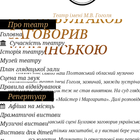
НА ПОЛТАВСЬКІЙ
СЦЕНІ БУЛГАКОВ
Театр імені М.В. Гоголя
Про театр
ЗАГОВОРИВ
Головна
Сучасність театру
УКРАЇНСЬКОЮ
Історія театру
Музей театру
План глядацької зали
Професійне свято наш Полтавський обласний музично
Сцена та звук
драматичний театр імені Гоголя, зазвичай, завжди зустріча
Правила відвідування
прем’єрою. Нинішній рік теж не став винятком. На суд гляд
Репертуар
представили виставу «Майстер і Маргарита». Далі розповід
Афіша на місяць
Світлана Фільчак.
Драматичні вистави
Вперше на полтавській сцені Булгаков заговорив українськ
Музичні вистави
Вперше декорації настільки масштабні, а у виставі бере уча
Вистави для дітей
майже увесь колектив. Музиканти із оркестрової ями перемі