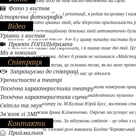
чином, саме тому його не так часто втілюють на сцені.
Фото з вистав
Сергій Павлюк: Перші репетиції, я робив інсценівку і нам
Історична фотографія
провести багато цікавих ліній, аби зберегти оригінальність 
Відео
Але у процесі репетиційному декілька ліній автоматично бул
Уривки з вистав
вирізані . Я шкодую про це. Але б у цьому випадку вистава бул
Проект ГОГОЛЬ#рампа
п’ять шість годин! Ми скоротили, і я лишив лише дві лінії. Це 
Ми в новинах
кохання, це обов’язкова. Адже б роман не називався «Майстер
Співпраця
Маргарита». А інші тема, це основна тема, як на мене прове
Запрошуємо до співпраці
тема людини і влади. Надіюсь, що нас це вдалося.
Урочистості в театрі
Над масовими сценами й танцювальними номерами пра
Технічна характеристика театру
головний балетмейстер Херсонського академічного музично-
Технічна характеристика сцени
драматичного театру ім. М.Куліша Юрій Бусс, костюми ст
Світло та звук
головний художник Ірина Кліменченко. Окремо заслуговує на 
Зв'язок зі ЗМІ
музика Шевкета Білялова. За відгуками глядачів – це одна з с
Контакти
сторін спектаклю. Головні ролі виконали Богдан Чернявський
Приймальня