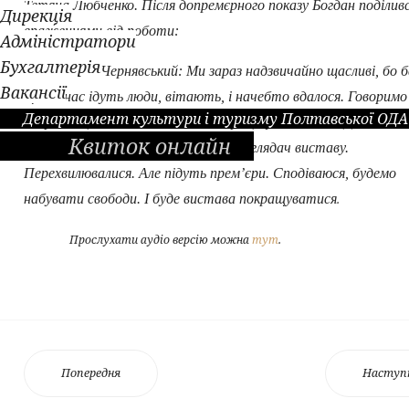
Тетяна Любченко. Після допремєрного показу Богдан поділив
Дирекція
враженнями від роботи:
Адміністратори
Бухгалтерія
Богдан Чернявський: Ми зараз надзвичайно щасливі, бо б
Вакансії
що до нас ідуть люди, вітають, і начебто вдалося. Говоримо
Департамент культури і туризму Полтавської ОДА
обережно, бо надслкадний матеірал, дуже важко. До сьогодн
Квиток онлайн
готувалися, ми не знали, як сприйме глядач виставу.
Перехвилювалися. Але підуть прем’єри. Сподіваюся, будемо
набувати свободи. І буде вистава покращуватися
.
Прослухати аудіо версію можна
тут
.
Попередня
Наступ