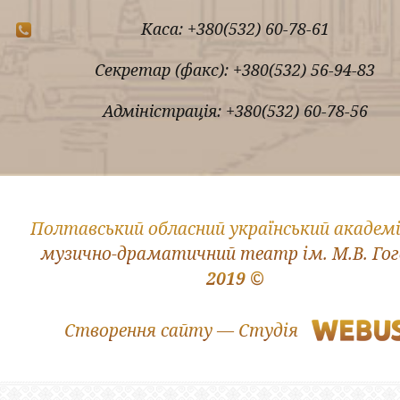
Каса: +380(532) 60-78-61
Секретар (факс): +380(532) 56-94-83
Адміністрація: +380(532) 60-78-56
Полтавський обласний український академ
музично-драматичний театр ім. М.В. Го
2019 ©
Створення сайту — Студія