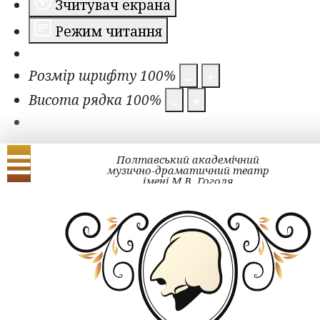
Зчитувач екрана
Режим читання
Розмір шрифту
100
%
Висота рядка
100
%
Полтавський академічний
музично-драматичний театр
імені М.В. Гоголя
Українська
English
ЗМІ про нас