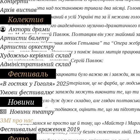
Концерти
на сцену. Робота над постановкою тривала два місяці. Голов
Архів вистав
режисер дійства - знаний в усій Україні та за її межами гол
Колектив
режисер Херсонського академічного музично-драматичного
Актори драми
ім. М. Куліша Сергій Павлюк. Полтавцям він уже знайомий з
Артисти балету
постановками “Остання любов Гетьмана” та “Опера жебра
Артисти оркестру
ось – нове дітище. «Режисеру з поміж інших митців працюв
Художньо-керівний склад
не найскладніше»,- говорить Сергій Павлюк:
Адміністративний склад
Фестиваль
Сергій Павлюк: Працювати було важко як і завжди, як н
«В гостях у Гоголя» 2025
любою п’єсою, над любим матеріалом, це не фарба, це людськ
Умови фестивалю
емоції, це люди, які не запвжди можуть виконати те, що ти
Новини
бажаєш. Тому було дуж дуже складно, але глядач полтавськи
лише полтавський, я сподіваюся, оцінить те, що ми підготув
Новини театру
ЗМІ про нас
Працювалося не просто ще й тому, що «Майстер і Марг
Фестивальні враження 2019
- роман багатовекторний, у ньому безліч сюжетних ліній. П
Фото