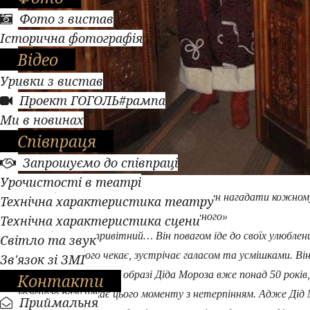
Фото з вистав
Історична фотографія
Відео
Уривки з вистав
Проект ГОГОЛЬ#рампа
Ми в новинах
Співпраця
Запрошуємо до співпраці
Урочистості в театрі
Перший Дід Мороз: «Дідусь Мороз повинен нагадати кожном
Технічна характеристика театру
дідуся – лагідного, терплячого, усміхненого»
Технічна характеристика сцени
Добрий, щирий, привітний… Він повагом іде до своїх улюбленц
Світло та звук
дітвори, яка його чекає, зустрічає галасом та усмішками. Ві
Зв'язок зі ЗМІ
приходить до дітей в образі Діда Мороза вже понад 50 років,
Контакти
кожного разу чекає цього моменту з нетерпінням. Адже Дід 
Приймальня