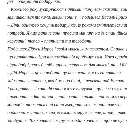
річ – очікування подарунків.
– Кожного року зустрічаюся з дітьми і хочу вам сказати, во
залишаються такими, якими вони є, – поділився Василь Григо
– Діти однаково хочуть подарунків, із роками змінюються лиш
потреби. Якщо раніше вони просили машину на дистанційно
керуванні, тепер – планшети та телефони.
Поділився Дідусь Мороз і своїм маленьким секретом. Справа 
що привітання, ігри та загадки він придумує сам. Його оригін
вірші добрі, завжди від щирого серця – як для малечі, так і її 
– Дід Мороз – це не робота, це покликання, кожен повинен
займатися справою, яка йому до душі, – переконаний Василь
Григорович. – І хоча фізично я вже відчуваю, що не можу та
проводити з дітьми час, танцювати з ними, стає важко чер
здоров’я, то моральний стан говорить зовсім протилежне –
додають життєвих сил, вселяють віру в світле, щире, правд
майбутнє. Так хочеться миру, злагоди, хочеться, щоб не було