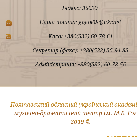
Індекс: 36020.
Наша пошта: gogol08@ukr.net
Каса: +380(532) 60-78-61
Секретар (факс): +380(532) 56-94-83
Адміністрація: +380(532) 60-78-56
Полтавський обласний український академ
музично-драматичний театр ім. М.В. Го
2019 ©