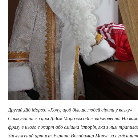
Другий Дід Мороз: «Хочу, щоб більше людей вірили у казку»
Спілкуватися з цим Дідом Морозом одне задоволення. На ко
фразу в нього є жарт або смішна історія, яка з ним трапила
Заслужений артист України Володимир Морус за сумісницт