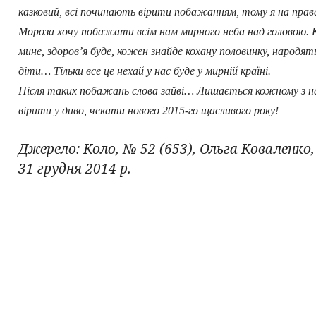
казковий, всі починають вірити побажанням, тому я на прав
Мороза хочу побажати всім нам мирного неба над головою. 
мине, здоров’я буде, кожен знайде кохану половинку, народят
діти… Тільки все це нехай у нас буде у мирній країні.
Після таких побажань слова зайві… Лишається кожному з н
вірити у диво, чекати нового 2015-го щасливого року!
Джерело: Коло, № 52 (653), Ольга Коваленко,
31 грудня 2014 р.