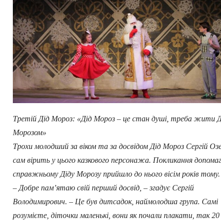
Третій Дід Мороз: «Дід Мороз – це стан душі, треба жити 
Морозом»
Трохи молодший за віком та за досвідом Дід Мороз Сергій Озе
сам вірить у цього казкового персонажа. Покликання допома
справжньому Діду Морозу прийшло до нього вісім років тому.
– Добре пам’ятаю свій перший досвід, – згадує Сергій
Володимирович. – Це був дитсадок, наймолодша група. Самі
розумієте, діточки маленькі, вони як почали плакати, так 20