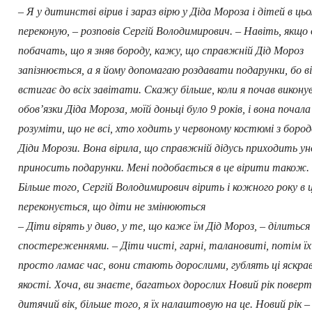
– Я у дитинстві вірив і зараз вірю у Діда Мороза і дітей в ць
переконую, – розповів Сергій Володимирович. – Навіть, якщо
побачать, що я зняв бороду, кажу, що справжній Дід Мороз
запізнюється, а я йому допомагаю роздавати подарунки, бо ві
встигає до всіх завітати. Скажу більше, коли я почав викон
обов’язки Діда Мороза, моїй доньці було 9 років, і вона почала
розуміти, що не всі, хто ходить у червоному костюмі з бород
Діди Морози. Вона вірила, що справжній дідусь приходить уно
приносить подарунки. Мені подобається в це вірити також.
Більше того, Сергій Володимирович вірить і кожного року в 
переконується, що діти не змінюються
– Діти вірять у диво, у те, що каже їм Дід Мороз, – ділиться 
спостереженнями. – Діти чисті, гарні, талановиті, потім їх
просто ламає час, вони стають дорослими, гублять ці яскрав
якості. Хоча, ви знаєте, багатьох дорослих Новий рік поверт
дитячий вік, більше того, я їх налаштовую на це. Новий рік –