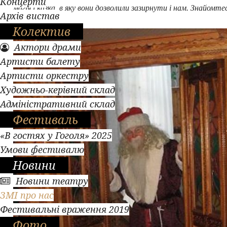
Концерти
магія і казка, в яку вони дозволили зазирнути і нам. Знайомте
Архів вистав
Колектив
Актори драми
Артисти балету
Артисти оркестру
Художньо-керівний склад
Адміністративний склад
Фестиваль
«В гостях у Гоголя» 2025
Умови фестивалю
Новини
Новини театру
ЗМІ про нас
Фестивальні враження 2019
Фото