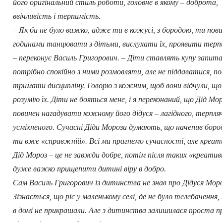
його оригінальний стиль роботи, головне в якому – доброта,
ввічливість і терпимість.
– Як би не було важко, адже ти в кожусі, з бородою, ти пов
годинами танцювати з дітьми, вислухати їх, проявити терп
– переконує Василь Григорович. – Діти ставлять купу запита
потрібно спокійно з ними розмовляти, але не піддаватися, п
тримати дисципліну. Говорю з кожним, щоб вони відчули, що
розумію їх. Діти не бояться мене, і я переконаний, що Дід Мо
повинен нагадувати кожному його дідуся – лагідного, терпля
усміхненого. Сучасні Діди Морози думають, що начепив бород
ти вже «справжній». Всі ми прагнемо сучасності, але креа
Дід Мороз – це не завжди добре, потім після таких «креати
дуже важко прищепити дитині віру в добро.
Сам Василь Григорович із дитинства не знав про Дідуся Мор
Зізнається, що ріс у маленькому селі, де не було телебачення,
в домі не прикрашали. Але з дитинства залишилася проста 