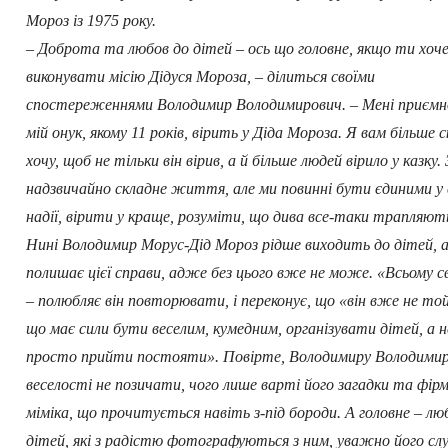
Мороз із 1975 року.
– Доброта та любов до дітей – ось що головне, якщо ти хоч
виконувати місію Дідуся Мороза, – ділиться своїми
спостереженнями Володимир Володимирович. – Мені приємн
мій онук, якому 11 років, вірить у Діда Мороза. Я вам більше 
хочу, щоб не тільки він вірив, а й більше людей вірило у казку.
надзвичайно складне життя, але ми повинні бути єдиними у 
надії, вірити у краще, розуміти, що дива все-таки трапляют
Нині Володимир Морус-Дід Мороз рідше виходить до дітей, а
полишає цієї справи, адже без цього вже не може. «Всьому с
– полюбляє він повторювати, і переконує, що «він вже не той
що має сили бути веселим, кумедним, організувати дітей, а н
просто прийти постояти». Повірте, Володимиру Володими
веселості не позичати, чого лише варті його загадки та фір
міміка, що прочитується навіть з-під бороди. А головне – лю
дітей, які з радістю фотографуються з ним, уважно його сл