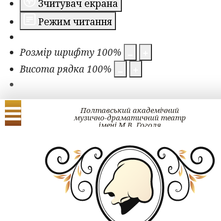
Зчитувач екрана
Режим читання
Розмір шрифту
100
%
Висота рядка
100
%
Полтавський академічний
музично-драматичний театр
імені М.В. Гоголя
Українська
English
ЗМІ про нас