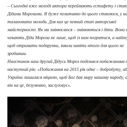
– Сьогодні вже молоді актори переймають естафету і ста
Дідами Морозами. Я дуже позитивно до цього ставлюся, у н
талановита молодь. Для них це певний етап акторської
майстерності. Як ми змінюємося – змінюються і діти. Вони
чекають Діда Мороза не лише, щоб із ним погратися, а найп
щоб отримати подарунки, інколи навіть нічого для цього не
зробивши.
Наостанок наш другий Дідусь Мороз поділився побажанням 
наступний рік: «Побажання на 2015 рік одне – добробуту, а
Україна лишилася міцною, щоб Бог дав миру нашому народу,
він на це, безумовно, заслуговує».