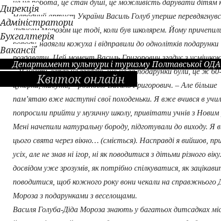
це не робота, це стан душі, це можливість дарувати дітям к
Дирекція
Народний артист України Василь Голуб уперше перевдягнувс
Адміністратори
Дідусем Морозом ще тоді, коли був школярем. Йому причепил
Бухгалтерія
бороду, надягли кожуха і відправили до однолітків подарунки
Вакансії
роздавати. Цей момент Василь Григорович згадує з усмішкою
Департамент культури і туризму Полтавської ОДА
– Я навіть зараз не згадаю, що це за подарунки були, це ж 60-
Квиток онлайн
цукерки, мабуть, – розповів Василь Григорович. – Але більше
пам’ятаю вже наступні свої походеньки. Я вже вчився в учи
попросили прийти у музичну школу, привітати учнів з Новим 
Мені начепили натуральну бороду, підготували до виходу. Я в
цього свята через вікно… (сміється). Насправді я вийшов, пр
усіх, але не знав ні ігор, ні як поводитися з дітьми різного віку.
досвідом уже зрозумів, як потрібно спілкуватися, як зацікави
поводитися, щоб кожного року вони чекали на справжнього 
Мороза з подарунками з веселощами.
Василя Голуба-Діда Мороза знають у багатьох дитсадках мі