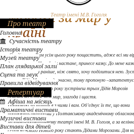
Полтавські Дідусі
Морози за мир у
Театр імені М.В. Гоголя
Про театр
країні
Головна
Сучасність театру
Історія театру
Сподіваюся, Вам усім цього року пощастить, адже всі ми ві
Музей театру
дива, у те, що Новий рік настане, принесе казку. До мене каз
План глядацької зали
прийшла трохи раніше, ніж свято, хочу поділитися нею. Зус
Сцена та звук
трьох Дідів Морозів одночасно, тому пропоную –запатентує
Правила відвідування
прикмету: якщо цього року зустрінеш трьох Дідів Морозів
Репертуар
одночасно – буде вам мир, злагода і щастя.
Афіша на місяць
Пропоную зустрітися з ними і вам. Об’єднує їх те, що вони
Драматичні вистави
працюють акторами у Полтавському академічному обласном
Музичні вистави
музично-драматичному театрі імені М. В. Гоголя, а за велін
Вистави для дітей
серця кожного Нового року стають Дідами Морозами. Для ни