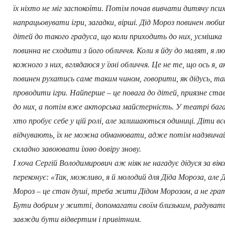
їх ніхто не міг заспокоїти. Потім почав вивчати дитячу псих
напрацьовувати ігри, загадки, вірші. Дід Мороз повинен люб
дітей до такого градуса, що коли приходить до них, усмішка
повинна не сходити з його обличчя. Коли я йду до малят, я л
кожного з них, вглядаюся у їхні обличчя. Це не те, що ось я, 
повинен рухатись саме таким чином, говорити, як дідусь, та
проводити ігри. Найперше – це повага до дітей, приязне ста
до них, а потім вже акторська майстерність. У театрі баг
хто пробує себе у цій ролі, але залишаються одиниці. Діти вс
відчувають, їх не можна обманювати, адже потім надзвича
складно завоювати їхню довіру знову.
І хоча Сергій Володимирович аж ніяк не нагадує дідуся за віко
переконує: «Так, можливо, я й молодий для Діда Мороза, але 
Мороз – це стан душі, треба жити Дідом Морозом, а не грат
Бути добрим у житті, допомагати своїм близьким, радувати
завжди бути відвертим і привітним.