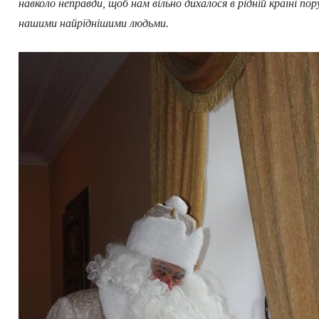
навколо неправди, щоб нам вільно дихалося в рідній країні пору
нашими найріднішими людьми.