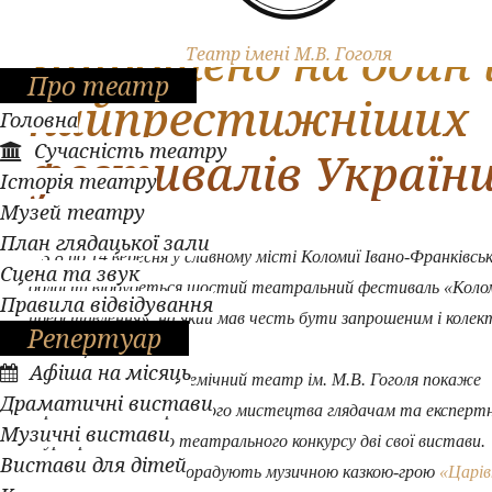
Полтавський теат
запрошено на один 
Театр імені М.В. Гоголя
Про театр
найпрестижніших
Головна
Сучасність театру
фестивалів Україн
Історія театру
Музей театру
План глядацької зали
З 8 по 14 вересня у славному місті Коломиї Івано-Франківськ
Сцена та звук
області відбудеться шостий театральний фестиваль «Коло
Правила відвідування
представлення», на який мав честь бути запрошеним і колек
Репертуар
гоголівців.
Афіша на місяць
Полтавський академічний театр ім. М.В. Гоголя покаже
Драматичні вистави
спраглим до театрального мистецтва глядачам та експерт
Музичні вистави
журі престижного театрального конкурсу дві свої вистави.
Вистави для дітей
Маленьких глядачів порадують музичною казкою-грою
«Царів