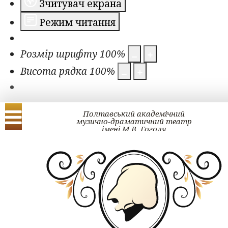
Зчитувач екрана
Режим читання
Розмір шрифту
100
%
Висота рядка
100
%
Полтавський академічний
музично-драматичний театр
імені М.В. Гоголя
Українська
English
ЗМІ про нас