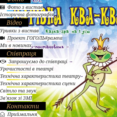
Фото з вистав
Історична фотографія
Відео
Уривки з вистав
Проект ГОГОЛЬ#рампа
Ми в новинах
Співпраця
Запрошуємо до співпраці
Урочистості в театрі
Технічна характеристика театру
Технічна характеристика сцени
Світло та звук
Зв'язок зі ЗМІ
Контакти
Приймальня