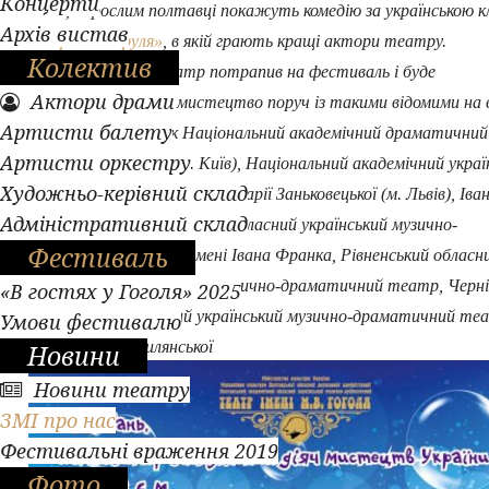
Концерти
Ква»
, дорослим полтавці покажуть комедію за українською 
Архів вистав
«Мартин Боруля»
, в якій грають кращі актори театру.
Колектив
Полтавський театр потрапив на фестиваль і буде
Актори драми
представляти своє мистецтво поруч із такими відомими на 
Артисти балету
країну театрами як Національний академічний драматични
Артисти оркестру
імені Івана Франка (м. Київ), Національний академічний укра
Художньо-керівний склад
драматичний театр імені Марії Заньковецької (м. Львів), Іва
Адміністративний склад
Франківський академічний обласний український музично-
Фестиваль
драматичний театр імені Івана Франка, Рівненський обласн
академічний український музично-драматичний театр, Черні
«В гостях у Гоголя» 2025
академічний обласний український музично-драматичний те
Умови фестивалю
імені Ольги Кобилянської
Новини
Новини театру
ЗМІ про нас
Фестивальні враження 2019
Фото