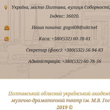
Україна, місто Полтава, вулиця Соборності,
Індекс: 36020.
Наша пошта: gogol08@ukr.net
Каса: +380(532) 60-78-61
Секретар (факс): +380(532) 56-94-83
Адміністрація: +380(532) 60-78-56
Полтавський обласний український академ
музично-драматичний театр ім. М.В. Го
2019 ©