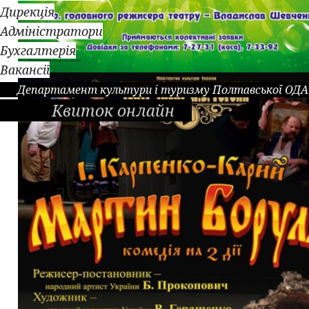
Дирекція
Адміністратори
Бухгалтерія
Вакансії
Департамент культури і туризму Полтавської ОДА
Квиток онлайн