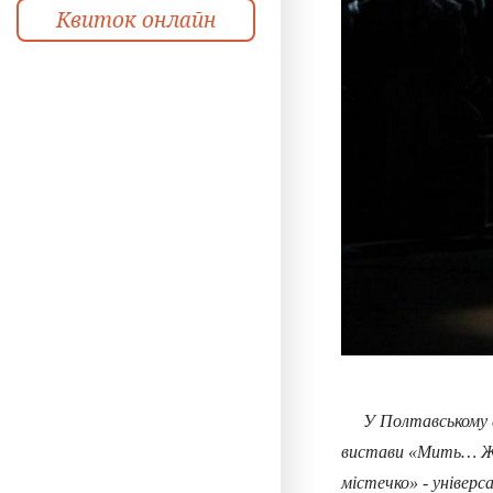
Квиток онлайн
У Полтавському ака
вистави «Мить… Жи
містечко» - універс