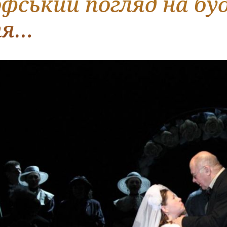
фський погляд на буд
я…