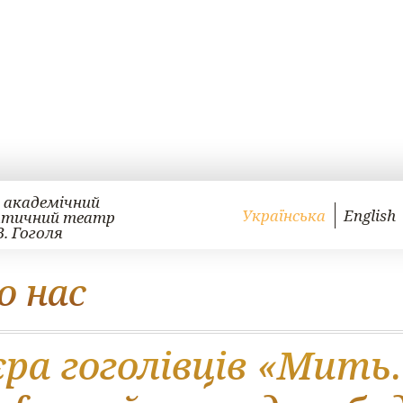
 академічний
Українська
English
атичний театр
В. Гоголя
о нас
єра гоголівців «Мит