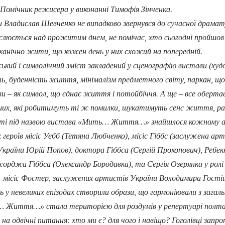
Помічник режисера у виконанні Тимофія Зінченка.
адислав Шевченко не випадково звернувся до сучасної драматур
слюється над прожитим днем, не помічає, хто сьогодні пройшов п
еханічно жити, що кожен день у них схожий на попередній.
ий і символічний зміст закладений у сценографію вистави (худо
сть, буденність життя, мінімалізм предметного світу, паркан, що ві
кви – як символ, що єднає життя і потойбіччя. А ще – все оберта
ших, які робитимуть ті ж помилки, шукатимуть сенс життя, ра
іті під назвою вистава «Мить… Життя…» знайшлося кожному ак
их героїв місіс Уебб (Тетяна Любченко), місіс Гіббс (заслужена 
країни Юрій Попов), доктора Гіббса (Сергій Прокопович), Ребекк
орджа Гіббса (Олександр Бородавка), та Сергія Озерянка у ролі 
 місіс Фостер, заслужених артистів України Володимира Гості
ть у невеликих епізодах створили образи, що гармоніювали з зага
ття…» стала територією для роздумів у репертуарі полтавськ
 на одвічні питання: хто ми є? для чого і навіщо? Гоголівці зап