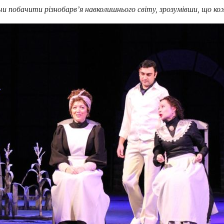
ї, чи побачити різнобарв’я навколишнього світу, зрозумівши, щ