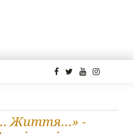
ь… Життя…» -