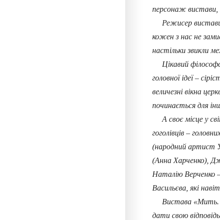
персонаж вистави, 
Режисер вистави Вл
кожен з нас не зами
настільки звикли м
Цікавий філософськ
головної ідеї – сірі
величезні вікна цер
починається для ін
А своє місце у св
гоголівців – головн
(народний артист У
(Анна Харченко), Дж
Наталію Верченко –
Васильєва, які наві
Вистава «Мить… Жи
дати свою відповідь