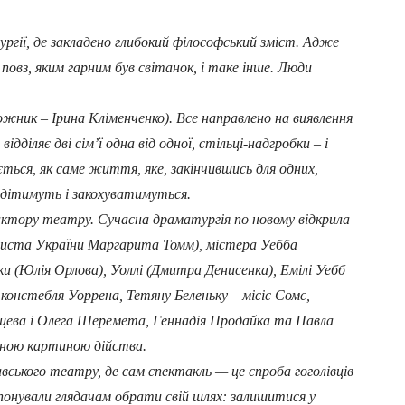
гії, де закладено глибокий філософський зміст. Адже
овз, яким гарним був світанок, і таке інше. Люди
жник – Ірина Кліменченко). Все направлено на виявлення
дділяє дві сім’ї одна від одної, стільці-надгробки – і
ється, як саме життя, яке, закінчившись для одних,
дітимуть і закохуватимуться.
тору театру. Сучасна драматургія по новому відкрила
артиста України Маргарита Томм), містера Уебба
и (Юлія Орлова), Уоллі (Дмитра Денисенка), Емілі Уебб
констебля Уоррена, Тетяну Беленьку – місіс Сомс,
щева і Олега Шеремета, Геннадія Продайка та Павла
льною картиною дійства.
ого театру, де сам спектакль — це спроба гоголівців
ропонували глядачам обрати свій шлях: залишитися у