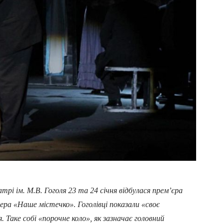
 ім. М.В. Гоголя 23 та 24 січня відбулася прем’єра
 «Наше містечко». Гоголівці показали «своє
 Таке собі «порочне коло», як зазначає головний