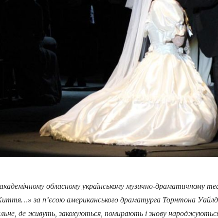
демічному обласному українському музично-драматичному театрі
ття…» за п’єсою американського драматурга Торнтона Уайлдера
альне, де живуть, закохуються, помирають і знову народжуються.