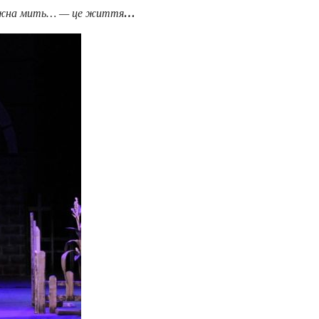
…
о кожна мить… — це життя