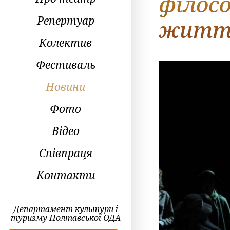
філосо
Репертуар
житт
Колектив
Фестиваль
Новини
Фото
Відео
Співпраця
Контакти
Департамент культури і
туризму Полтавської ОДА