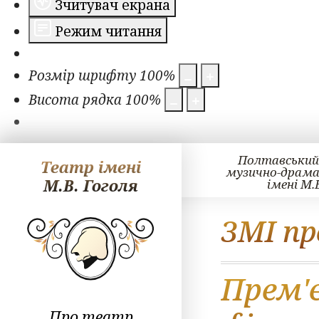
Зчитувач екрана
Режим читання
Розмір шрифту
100
%
Висота рядка
100
%
Полтавський
Театр імені
музично-драм
М.В. Гоголя
імені М.
ЗМІ пр
Прем'
Про театр