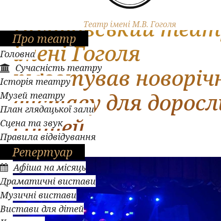
«Різдвяна історія»:
Полтавський теат
Театр імені М.В. Гоголя
Про театр
імені Гоголя
Головна
Сучасність театру
підготував новоріч
Історія театру
виставу для доросл
Музей театру
План глядацької зали
і дітей
Сцена та звук
Правила відвідування
Репертуар
Афіша на місяць
Драматичні вистави
Музичні вистави
Вистави для дітей