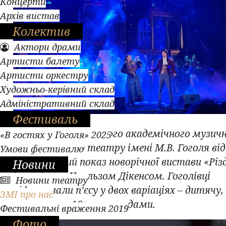
Концерти
Архів вистав
Колектив
Актори драми
Артисти балету
Артисти оркестру
Художньо-керівний склад
Адміністративний склад
Фестиваль
На сцені Полтавського академічного музичн
«В гостях у Гоголя» 2025
драматичного театру імені М.В. Гоголя від
Умови фестивалю
допрем’єрний показ новорічної вистави «Різ
Новини
історія» за Чарльзом Дікенсом. Гоголівці
Новини театру
підготували п’єсу у двох варіаціях – дитячу,
ЗМІ про нас
казкову, та 18+, з привидами.
Фестивальні враження 2019
Фото