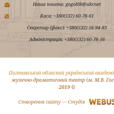
Наша пошта: gogol08@ukr.net
Каса: +380(532) 60-78-61
Секретар (факс): +380(532) 56-94-83
Адміністрація: +380(532) 60-78-56
Полтавський обласний український академ
музично-драматичний театр ім. М.В. Го
2019 ©
Створення сайту — Студія