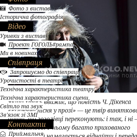
Фото з вистав
Історична фотографія
Відео
Уривки з вистав
Проект ГОГОЛЬ#рампа
Ми в новинах
Співпраця
Запрошуємо до співпраці
Урочистості в театрі
Технічна характеристика театру
Технічна характеристика сцени
Якщо хтось вважає, що повість Ч. Дікенса
Світло та звук
«Різдвяна пісня у прозі» — це твір винятков
Зв'язок зі ЗМІ
дітей, то гоголівці переконують: і так, і ні 
Контакти
для кожного. У ньому багато прихованого
Приймальня
змісту, який намагається віднайти і перед