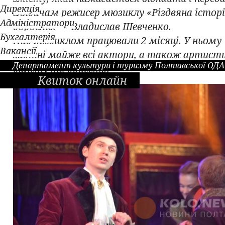
Дирекція
глядачам режисер мюзиклу «Різдвяна історі
Адміністратори
дорослих +» Владислав Шевченко.
Бухгалтерія
Над мюзиклом працювали 2 місяці. У ньому
Вакансії
задіяні майже всі актори, а також артист
Департамент культури і туризму Полтавської ОДА
балету та оркестр.
Квиток онлайн