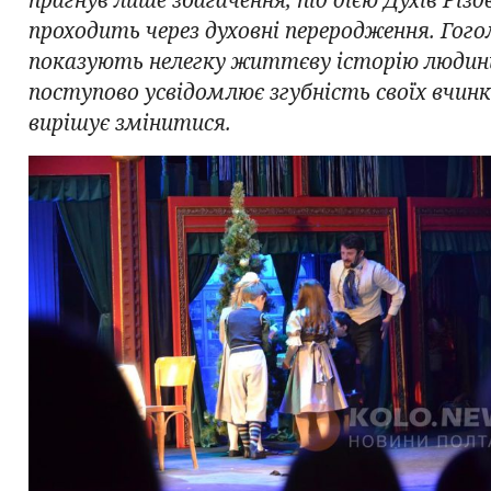
проходить через духовні переродження. Гого
показують нелегку життєву історію людини
поступово усвідомлює згубність своїх вчинкі
вирішує змінитися.