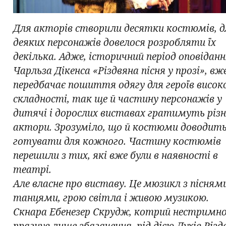
Для акторів створили десятки костюмів, д
деяких персонажів довелося розробляти їх
декілька. Адже, історичний період оповідан
Чарльза Дікенса «Різдвяна пісня у прозі», вж
передбачає пошиття одягу для героїв висок
складності, так ще й частину персонажів у
дитячі і дорослих виставах гратимуть різн
актори. Зрозуміло, що й костюми доводит
готувати для кожного. Частину костюмів
перешили з тих, які вже були в наявності в
театрі.
Але власне про виставу. Це мюзикл з піснями
танцями, грою світла і живою музикою.
Скнара Ебенезер Скрудж, котрий нестримн
прагнув лише збагачення, під дією Духів Різд