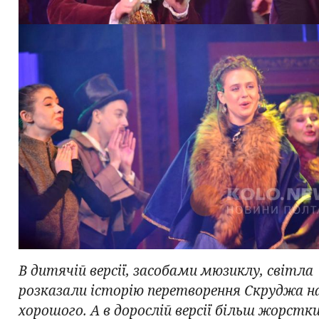
В дитячій версії, засобами мюзиклу, світла
розказали історію перетворення Скруджа н
хорошого. А в дорослій версії більш жорст