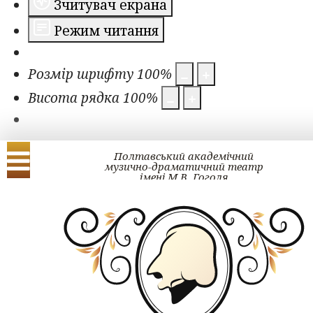
Зчитувач екрана
Режим читання
Розмір шрифту
100
%
Висота рядка
100
%
Полтавський академічний
музично-драматичний театр
імені М.В. Гоголя
Українська
English
ЗМІ про нас