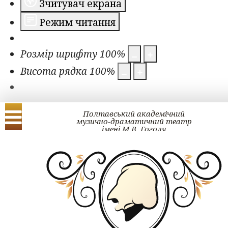
Зчитувач екрана
Режим читання
Розмір шрифту
100
%
Висота рядка
100
%
Полтавський академічний
музично-драматичний театр
імені М.В. Гоголя
Українська
English
ЗМІ про нас