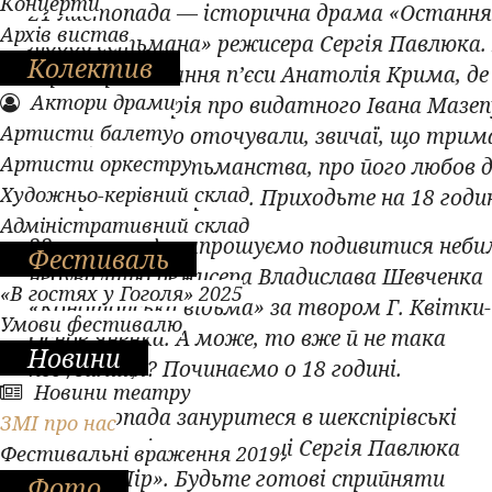
Концерти
21 листопада — історична драма «Останн
Архів вистав
любов гетьмана» режисера Сергія Павлюка.
Колектив
першопрочитання п’єси Анатолія Крима, де
Актори драми
«ожила» історія про видатного Івана Мазеп
Артисти балету
людей, які його оточували, звичаї, що три
Артисти оркестру
за часів його гетьманства, про його любов 
Художньо-керівний склад
Мотрі та до України. Приходьте на 18 годи
Адміністративний склад
22 листопада запрошуємо подивитися неби
Фестиваль
небувалицю режисера Владислава Шевченка
«В гостях у Гоголя» 2025
«Конотопська відьма» за твором Г. Квітки-
Умови фестивалю
Основ’яненка. А може, то вже й не така
Новини
небувалиця? Починаємо о 18 годині.
Новини театру
23 листопада зануритеся в шекспірівські
ЗМІ про нас
пристрасті у постановці Сергія Павлюка
Фестивальні враження 2019
«Король Лір». Будьте готові сприйняти
Фото