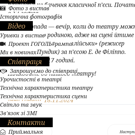
режисерське бачення класичної п’єси. Поча
Фото з вистав
о 17 годині.
Історична фотографія
Відео
24 листопада — вечір, коли до театру мож
прийти всією родиною, адже на сцені йтиме
Уривки з вистав
вистава «Шлюб по-італійськи» (режисер
Проект ГОГОЛЬ#рампа
Анатолій Пундик) за п’єсою Е. де Філіппо.
Ми в новинах
Початок — о 17 годині.
Співпраця
Запрошуємо до співпраці
Приходьте до нашого театру!
Урочистості в театрі
Технічна характеристика театру
Технічна характеристика сцени
Інна Гончар, 18.11.2024
Світло та звук
Зв'язок зі ЗМІ
Контакти
Приймальня
Попередня
Наступ