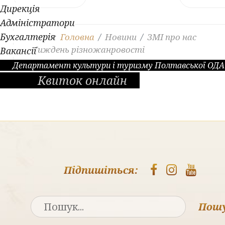
Дирекція
Адміністратори
Бухгалтерія
Ви тут:
Головна
Новини
ЗМІ про нас
Тиждень різножанровості
Вакансії
Департамент культури і туризму Полтавської ОДА
Квиток онлайн
Підпишіться:
Пош