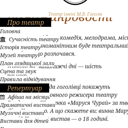
Тиждень
різножанровості
Театр імені М.В. Гоголя
Про театр
Головна
Драма, трагіфарс, комедія, мелодрама, міс
Сучасність театру
— таким різноманітним буде театральни
Історія театру
тиждень, що розпочався.
Музей театру
План глядацької зали
В афіші на найближчі дні — шість
Сцена та звук
вистав.
Правила відвідування
19 і 20 листопада гоголівці покажуть
Репертуар
постановку головного режисера театру
Афіша на місяць
Владислава Шевченка «Маруся Чурай» за т
Драматичні вистави
Ліни Костенко. А що скажете ви: винна Мар
Музичні вистави
чи ні? Початок вистав — о 18 годині.
Вистави для дітей