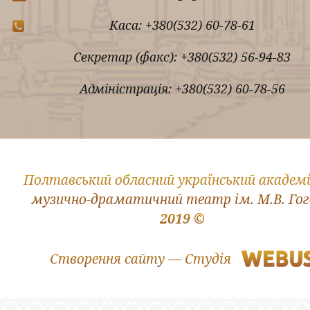
Каса: +380(532) 60-78-61
Секретар (факс): +380(532) 56-94-83
Адміністрація: +380(532) 60-78-56
Полтавський обласний український академ
музично-драматичний театр ім. М.В. Го
2019 ©
Створення сайту — Студія