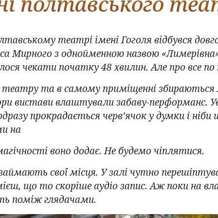
ені полтавського теа
олтавському театрі імені Гоголя відбувся довг
аса Мирного з однойменною назвою «Лимерівна»
лося чекати початку 48 хвилин. Але про все по 
у театру та в самому приміщенні збираються л
ори вистави влаштували забаву-перформанс. Ува
одразу прокрадається черв’ячок у думки і ніби ш
и на
магічності воно додає. Не будемо чіплятися.
і займають свої місця. У залі чутно перешіптув
мієш, що то скоріше аудіо запис. Аж поки на вла
ть поміж глядачами.