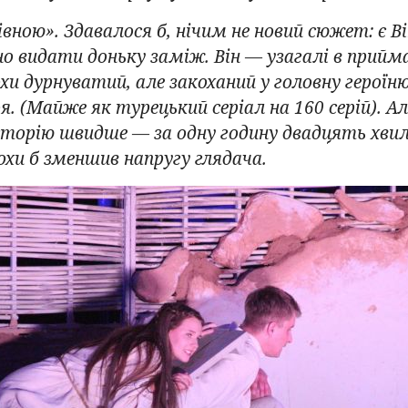
івною». Здавалося б, нічим не новий сюжет: є В
но видати доньку заміж. Він — узагалі в приймах.
и дурнуватий, але закоханий у головну героїню
оя. (Майже як турецький серіал на 160 серій).
сторію швидше — за одну годину двадцять хвили
охи б зменшив напругу глядача.