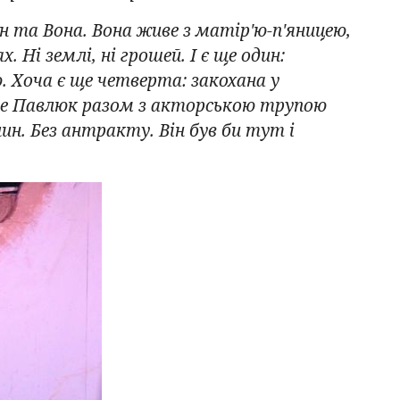
ін та Вона. Вона живе з матір'ю-п'яницею,
 Ні землі, ні грошей. І є ще один:
. Хоча є ще четверта: закохана у
 Але Павлюк разом з акторською трупою
н. Без антракту. Він був би тут і