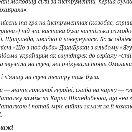
ані молодиці сіли за інструменти, перша думка
хаБраха».
пісень та гра на інструментах (козобас, скрип
рівна») під час вистави були настільки самод
. Щоправда, швидко й повернулася. Бо ж однією
 пісні «Шо з-под дуба» ДахиБрахи з альбому «Яг
я відома українцям як саундтрек до серіалу «
на звучала на сцені, ми очікували появи Омель
 і п'яниці на сцені театру теж були.
 — мати головної героїні, слаба на чарку — «
Наталку заміж за Карпа Шкандибенка, що «на 
аталкою і потай мріє вийти заміж за її кохано
.
онажі