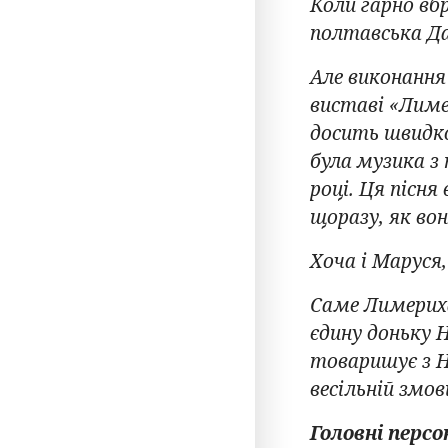
Коли гарно вбр
полтавська Да
Але виконання 
виставі «Лиме
досить швидко
була музика з
році. Ця пісн
щоразу, як во
Хоча і Маруся,
Саме Лимериха
єдину доньку 
товаришує з Н
весільній змові
Головні перс