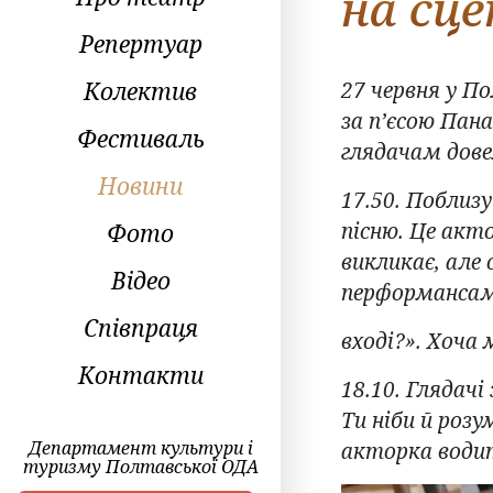
на сц
Репертуар
Колектив
27 червня у П
за п’єсою Пан
Фестиваль
глядачам дове
Новини
17.50. Поблиз
пісню. Це акт
Фото
викликає, але 
Відео
перформансам
Співпраця
вході?». Хоча 
Контакти
18.10. Глядач
Ти ніби й розу
Департамент культури і
акторка води
туризму Полтавської ОДА