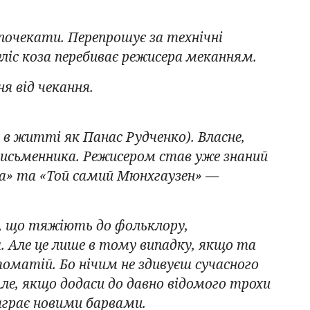
 почекати. Перепрошує за технічні
уліс коза перебиває режисера меканням.
я від чекання.
 в житті як Панас Рудченко). Власне,
 письменника. Режисером став уже знаний
а» та «Той самий Мюнхгаузен» —
і, що тяжіють до фольклору,
 Але це лише в тому випадку, якщо та
томатій. Бо нічим не здивуєш сучасного
ле, якщо додаси до давно відомого трохи
аграє новими барвами.