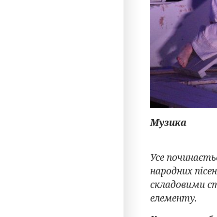
Музика
Усе починаєть
народних пісен
складовими ст
елементу.