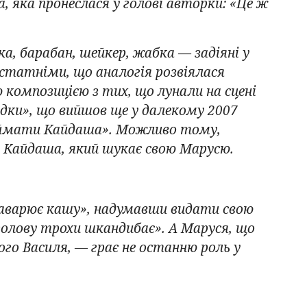
, яка пронеслася у голові авторки: «Це ж
ка, барабан, шейкер, жабка — задіяні у
остатніми, що аналогія розвіялася
 композицією з тих, що лунали на сцені
удки», що вийшов ще у далекому 2007
Спіймати Кайдаша». Можливо тому,
ка Кайдаша, який шукає свою Марусю.
заварює кашу», надумавши видати свою
голову трохи шкандибає». А Маруся, що
го Василя, — грає не останню роль у