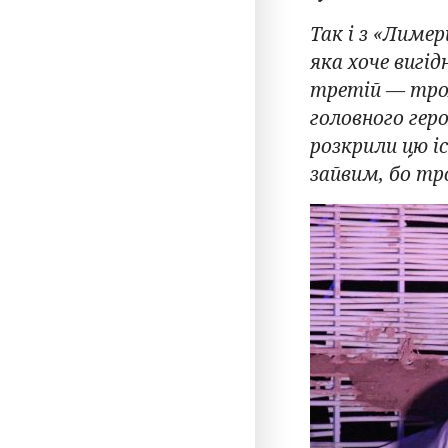
Так і з «Лимер
яка хоче вигід
третій — трох
головного гер
розкрили цю і
зайвим, бо тр