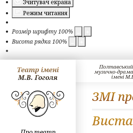
Зчитувач екрана
Режим читання
Розмір шрифту
100
%
Висота рядка
100
%
Полтавський
Театр імені
музично-драм
М.В. Гоголя
імені М.
ЗМІ пр
Виста
Про театр