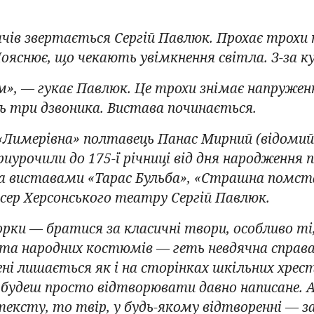
дачів звертається Сергій Павлюк. Прохає трохи
Пояснює, що чекають увімкнення світла. З-за к
», — гукає Павлюк. Це трохи знімає напруженн
ь три дзвоника. Вистава починається.
 «Лимерівна» полтавець Панас Мирний (відомий
риурочили до 175-ї річниці від дня народження
а виставами «Тарас Бульба», «Страшна помст
сер Херсонського театру Сергій Павлюк.
рки — братися за класичні твори, особливо т
та народних костюмів — геть невдячна справа.
цені лишається як і на сторінках шкільних хрес
 будеш просто відтворювати давно написане. А
тексту, то твір, у будь-якому відтворенні — з