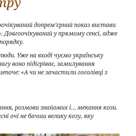
тру
оочікуваний допрем’єрний показ вистави
. Довгоочікуваний у прямому сенсі, адже
порядку.
юди. Уже на вході чуємо українську
гу воно підігріває, замилування
епоче: «А чи не зачастили гоголівці з
ання, розмови знайомих і… мекання кози.
сні очі не бачиш велику козу, яку