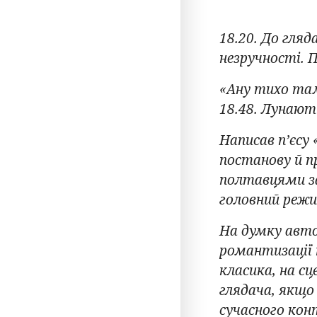
18.20. До гля
незручності. 
«Ану тихо там
18.48. Лунают
Написав п’єсу
постанову й п
полтавцями з
головний режи
На думку авто
романтизації 
класика, на с
глядача, якщо
сучасного кон