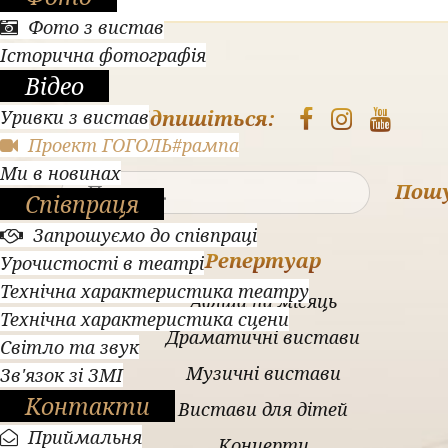
Фото з вистав
Історична фотографія
Відео
Уривки з вистав
Підпишіться:
Проект ГОГОЛЬ#рампа
Ми в новинах
Пош
Співпраця
Запрошуємо до співпраці
Репертуар
Урочистості в театрі
Технічна характеристика театру
Афіша на місяць
Технічна характеристика сцени
Драматичні вистави
Світло та звук
Музичні вистави
Зв'язок зі ЗМІ
Контакти
Вистави для дітей
Приймальня
Концерти