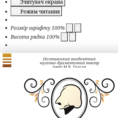
Зчитувач екрана
Режим читання
Розмір шрифту
100
%
Висота рядка
100
%
Полтавський академічний
музично-драматичний театр
імені М.В. Гоголя
Українська
English
Проект ГОГОЛЬ#ра