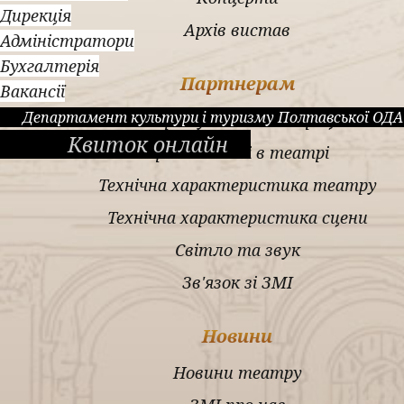
Дирекція
Архів вистав
Адміністратори
Бухгалтерія
Партнерам
Вакансії
Департамент культури і туризму Полтавської ОДА
Запрошуємо до співпраці
Квиток онлайн
Урочистості в театрі
Технічна характеристика театру
Технічна характеристика сцени
Світло та звук
Зв'язок зі ЗМІ
Новини
Новини театру