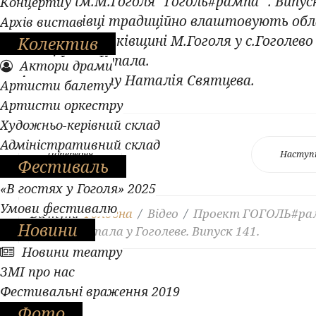
театру ім.М.Гоголя "Гоголь#рампа​​​​​​​​​​​" . Випус
Концерти
141.Гоголівці традиційно влаштовують обл
Архів вистав
свято на батьківщині М.Гоголя у с.Гоголево
Колектив
святі Івана Купала.
Актори драми
Автор проєкту Наталія Святцева.
Артисти балету
Артисти оркестру
Художньо-керівний склад
Адміністративний склад
Попередня
Наступ
Фестиваль
«В гостях у Гоголя» 2025
Умови фестивалю
Ви тут:
Головна
Відео
Проект ГОГОЛЬ#ра
Новини
Івана Купала у Гоголеве. Випуск 141.
Новини театру
ЗМІ про нас
Фестивальні враження 2019
Фото