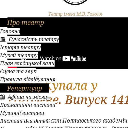
Театр імені М.В. Гоголя
Про театр
Головна
Сучасність театру
Історія театру
Музей театру
План глядацької зали
Сцена та звук
Правила відвідування
Івана Купала у
Репертуар
Гоголеве. Випуск 141
Афіша на місяць
Драматичні вистави
Музичні вистави
Авторський проєкт Полтавського академіч
Вистави для дітей