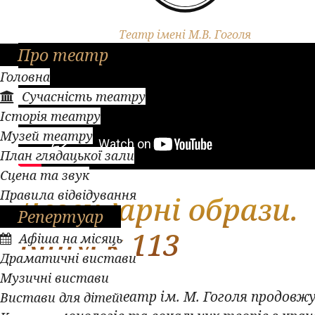
Театр імені М.В. Гоголя
Про театр
Головна
Сучасність театру
Історія театру
Музей театру
План глядацької зали
Сцена та звук
Правила відвідування
Легендарні образи.
Репертуар
Випуск 113
Афіша на місяць
Драматичні вистави
Музичні вистави
Полтавський театр ім. М. Гоголя продовжу
Вистави для дітей