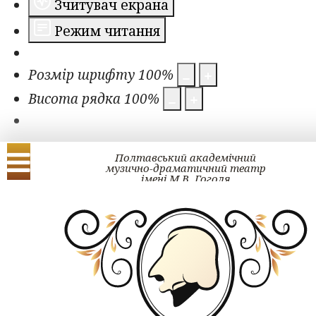
Зчитувач екрана
Режим читання
Розмір шрифту
100
%
Висота рядка
100
%
Полтавський академічний
музично-драматичний театр
імені М.В. Гоголя
Українська
English
Проект ГОГОЛЬ#ра