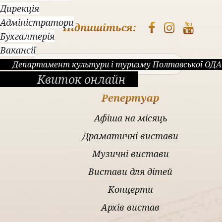
Дирекція
Адміністратори
Підпишіться:
Бухгалтерія
Вакансії
Пош
Департамент культури і туризму Полтавської ОДА
Квиток онлайн
Репертуар
Афіша на місяць
Драматичні вистави
Музичні вистави
Вистави для дітей
Концерти
Архів вистав