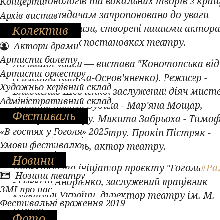
серію монологів та вокальних творів з кра
Концерти
вистав. Глядачам запропоновано до уваги
Архів вистав
легендарні образи, створені нашими актор
Колектив
різножанрових постановках театру.
Актори драми
Артисти балету
До вашої уваги — вистава "Конотопська ві
Артисти оркестру
(Григорій Квітка-Основ'яненко). Режисер -
Художньо-керівний склад
Владислав Шевченко, заслужений діяч мис
Адміністративний склад
України. Явдоха Зубиха - Мар'яна Мощар,
Фестиваль
акторка театру. Микита Забрьоха - Тимоф
«В гостях у Гоголя» 2025
Зінченко, актор театру. Прокіп Пістряк -
Умови фестивалю
Олександр Князь, актор театру.
Новини
Директор та ініціатор проєкту "Гоголь
#Ра
Новини театру
- Олексій Андрієнко, заслужений працівник
ЗМІ про нас
культури України, директор театру ім. М.
Фестивальні враження 2019
Гоголя.
Фото