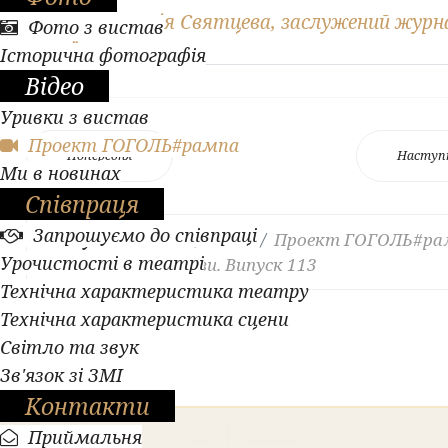
Автор Наталія Святцева, заслужений журн
Фото з вистав
України
Історична фотографія
Відео
Уривки з вистав
Проект ГОГОЛЬ#рампа
Попередня
Наступ
Ми в новинах
Співпраця
Запрошуємо до співпраці
Ви тут:
Головна
Відео
Проект ГОГОЛЬ#ра
Урочистості в театрі
Легендарні образи. Випуск 113
Технічна характеристика театру
Технічна характеристика сцени
Світло та звук
Зв'язок зі ЗМІ
Контакти
Приймальня