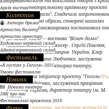
серію монологів та вокальних творів з кра
Концерти
вистав у театральному архівному проєкті
Архів вистав
"Легендарні образи". Глядачам запропонова
Колектив
уваги легендарні образи, створені нашими
Актори драми
акторами у різножанрових постановках те
Артисти балету
Артисти оркестру
До вашої уваги — в
истава "Візит дами"
Художньо-керівний склад
(В.Дюрренматт). Режисер - Сергій Павлюк,
Адміністративний склад
заслужений діяч мистецтв України. Клер
Фестиваль
Цаханасян - Тетяна Любченко, заслужена
«В гостях у Гоголя» 2025
артистка України, акторка театру.
Умови фестивалю
Директор та ініціатор проєкту "Гоголь
#Ра
Новини
- Олексій Андрієнко, заслужений працівник
Новини театру
культури України, директор театру ім. М.
ЗМІ про нас
Гоголя.
Фестивальні враження 2019
Фото
Автор: Н. Святцева, заслужений журналіст