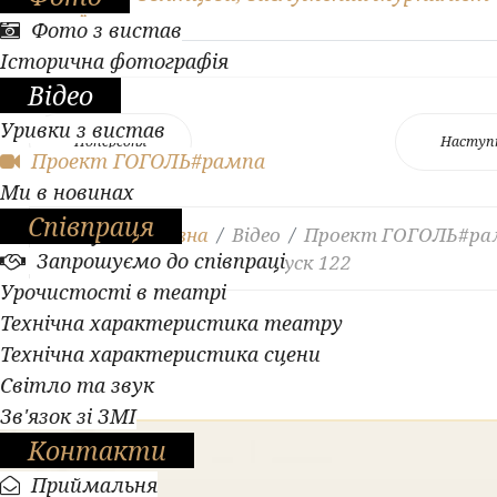
України
Фото з вистав
Історична фотографія
Відео
Уривки з вистав
Попередня
Наступ
Проект ГОГОЛЬ#рампа
Ми в новинах
Співпраця
Ви тут:
Головна
Відео
Проект ГОГОЛЬ#ра
Запрошуємо до співпраці
Легендарні образи. Випуск 122
Урочистості в театрі
Технічна характеристика театру
Технічна характеристика сцени
Світло та звук
Зв'язок зі ЗМІ
Контакти
Приймальня