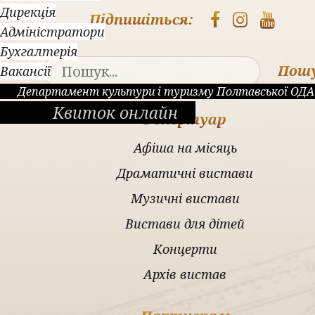
Дирекція
Підпишіться:
Адміністратори
Бухгалтерія
Пош
Вакансії
Департамент культури і туризму Полтавської ОДА
Квиток онлайн
Репертуар
Афіша на місяць
Драматичні вистави
Музичні вистави
Вистави для дітей
Концерти
Архів вистав