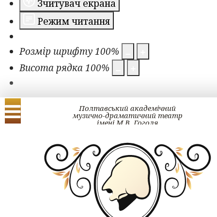
Зчитувач екрана
Режим читання
Розмір шрифту
100
%
Висота рядка
100
%
Полтавський академічний
музично-драматичний театр
імені М.В. Гоголя
Українська
English
Проект ГОГОЛЬ#ра