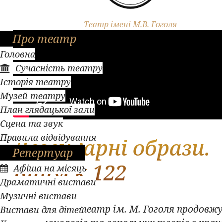
Театр імені М.В. Гоголя
Про театр
Головна
Сучасність театру
Історія театру
Музей театру
План глядацької зали
Сцена та звук
Правила відвідування
Легендарні образи.
Репертуар
Випуск 122
Афіша на місяць
Драматичні вистави
Музичні вистави
Полтавський театр ім. М. Гоголя продовжу
Вистави для дітей