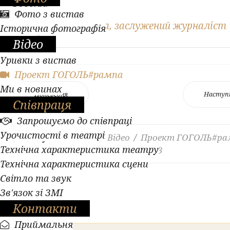
Гоголя.
Фото з вистав
Автор: Н. Святцева, заслужений журналіст
Історична фотографія
України
Відео
Уривки з вистав
Проект ГОГОЛЬ#рампа
Ми в новинах
Попередня
Наступ
Співпраця
Запрошуємо до співпраці
Урочистості в театрі
Ви тут:
Головна
Відео
Проект ГОГОЛЬ#ра
Технічна характеристика театру
Легендарні образи. Випуск 143
Технічна характеристика сцени
Світло та звук
Зв'язок зі ЗМІ
Контакти
Приймальня