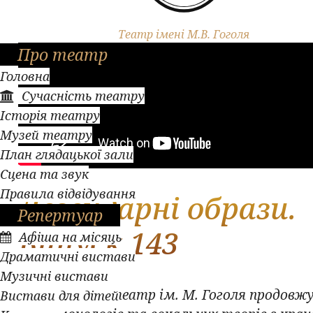
Театр імені М.В. Гоголя
Про театр
Головна
Сучасність театру
Історія театру
Музей театру
План глядацької зали
Сцена та звук
Правила відвідування
Легендарні образи.
Репертуар
Випуск 143
Афіша на місяць
Драматичні вистави
Музичні вистави
Полтавський театр ім. М. Гоголя продовжу
Вистави для дітей