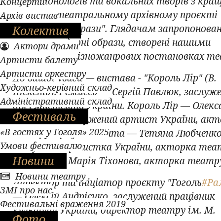
серію монологів та вокальних творів з кра
Концерти
вистав у театральному архівному проєкті
Архів вистав
"Легендарні образи". Глядачам запропонова
Колектив
уваги легендарні образи, створені нашими
Актори драми
акторами у різножанрових постановках те
Артисти балету
Артисти оркестру
До вашої уваги — вистава - "Король Лір" (В.
Художньо-керівний склад
Шекспір). Режисер — Сергій Павлюк, заслуж
Адміністративний склад
діяч мистецтв України. Король Лір — Олекс
Фестиваль
Любченко, заслужений артист України, акт
«В гостях у Гоголя» 2025
театру. Графіня Кента — Тетяна Любченко
Умови фестивалю
заслужена артистка України, акторка теа
Новини
Корнелія — Марія Тіхонова, акторка театр
Новини театру
Директор та ініціатор проєкту "Гоголь
#Ра
ЗМІ про нас
— Олексій Андрієнко, заслужений працівник
Фестивальні враження 2019
культури України, директор театру ім. М.
Фото