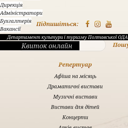
Дирекція
Адміністратори
Бухгалтерія
Підпишіться:
Вакансії
Департамент культури і туризму Полтавської ОДА
Пош
Квиток онлайн
Репертуар
Афіша на місяць
Драматичні вистави
Музичні вистави
Вистави для дітей
Концерти
Архів вистав