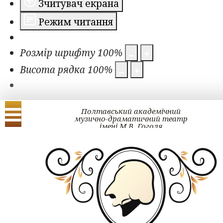
Зчитувач екрана
Режим читання
Розмір шрифту
100
%
Висота рядка
100
%
Полтавський академічний
музично-драматичний театр
імені М.В. Гоголя
Українська
English
Проект ГОГОЛЬ#ра