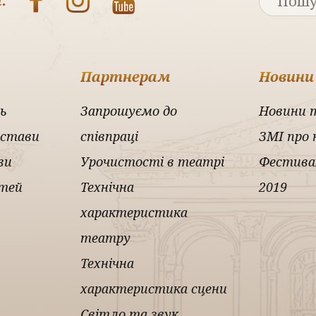
:
Партнерам
Новини
ь
Запрошуємо до
Новини 
истави
співпраці
ЗМІ про 
ви
Урочистості в театрі
Фестива
ітей
Технічна
2019
характеристика
театру
Технічна
характеристика сцени
Світло та звук