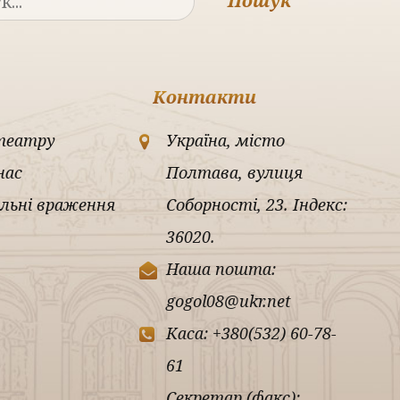
Пошук
Контакти
театру
Україна, місто
нас
Полтава, вулиця
льні враження
Соборності, 23. Індекс:
36020.
Наша пошта:
gogol08@ukr.net
Каса: +380(532) 60-78-
61
Секретар (факс):