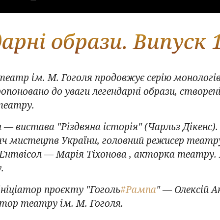
арні образи. Випуск 
еатр ім. М. Гоголя продовжує серію монологів
опоновано до уваги легендарні образи, створ
театру.
и — вистава "Різдвяна історія" (Чарльз Дікенс)
яч мистецтв України, головний режисер театр
 Ентвісол — Марія Тіхонова , акторка театру.
.
ніціатор проєкту "Гоголь
#Рампа
" — Олексій А
ктор театру ім. М. Гоголя.