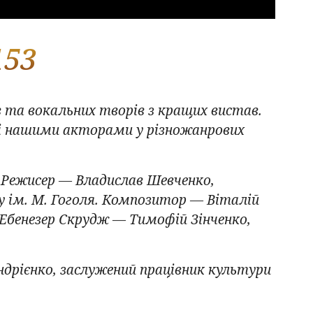
153
 та вокальних творів з кращих вистав.
ені нашими акторами у різножанрових
. Режисер — Владислав Шевченко,
у ім. М. Гоголя. Композитор — Віталій
 Ебенезер Скрудж — Тимофій Зінченко,
ндрієнко, заслужений працівник культури