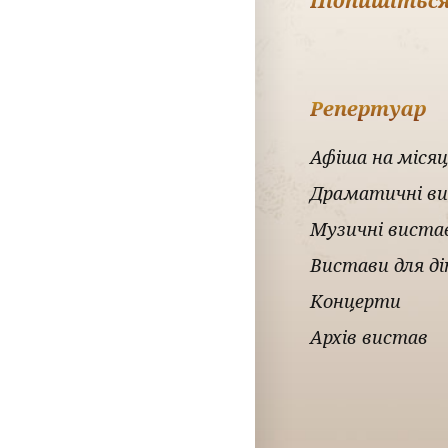
Підпишіться
Репертуар
Афіша на місяц
Драматичні в
Музичні виста
Вистави для д
Концерти
Архів вистав