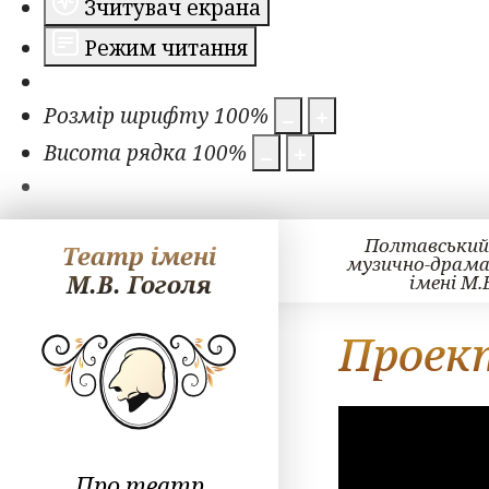
Зчитувач екрана
Режим читання
Розмір шрифту
100
%
Висота рядка
100
%
Полтавський
Театр імені
музично-драм
М.В. Гоголя
імені М.
Проек
Про театр