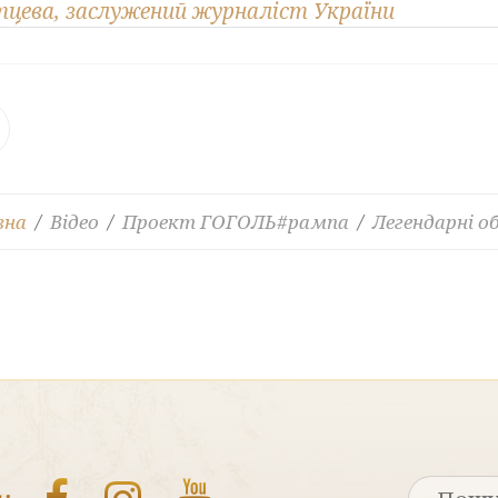
тцева, заслужений журналіст України
вна
Відео
Проект ГОГОЛЬ#рампа
Легендарні о