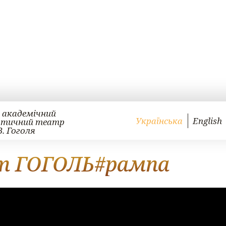
 академічний
Українська
English
атичний театр
В. Гоголя
т ГОГОЛЬ#рампа