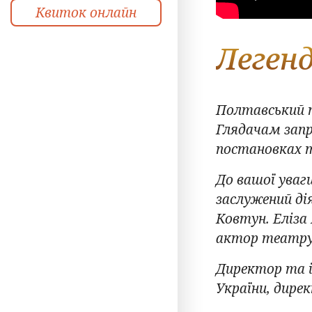
Квиток онлайн
Легенд
Полтавський т
Глядачам запр
постановках 
До вашої уваг
заслужений ді
Ковтун. Еліза
актор театру
Директор та і
України, дире