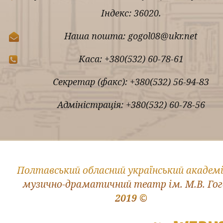
Індекс: 36020.
Наша пошта: gogol08@ukr.net
Каса: +380(532) 60-78-61
Секретар (факс): +380(532) 56-94-83
Адміністрація: +380(532) 60-78-56
Полтавський обласний український академ
музично-драматичний театр ім. М.В. Го
2019 ©