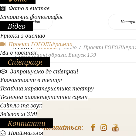
Фото з вистав
Історична фотографія
Попередня
Наступ
Відео
Уривки з вистав
Проект ГОГОЛЬ#рампа
Ви тут:
Головна
Відео
Проект ГОГОЛЬ#ра
Ми в новинах
Легендарні образи. Випуск 159
Співпраця
Запрошуємо до співпраці
Урочистості в театрі
Технічна характеристика театру
Технічна характеристика сцени
Світло та звук
Зв'язок зі ЗМІ
Контакти
Підпишіться:
Приймальня