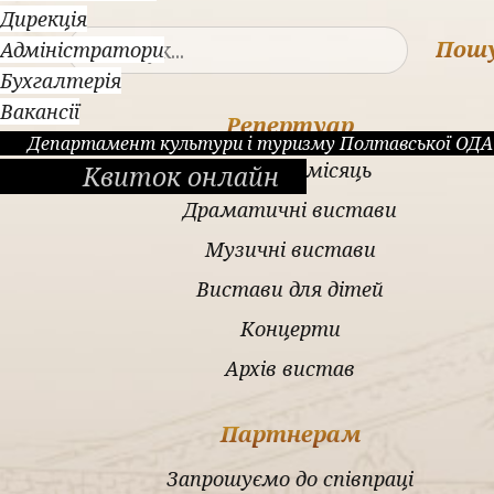
Дирекція
Пош
Адміністратори
Бухгалтерія
Вакансії
Репертуар
Департамент культури і туризму Полтавської ОДА
Афіша на місяць
Квиток онлайн
Драматичні вистави
Музичні вистави
Вистави для дітей
Концерти
Архів вистав
Партнерам
Запрошуємо до співпраці