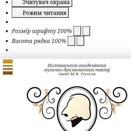
Зчитувач екрана
Режим читання
Розмір шрифту
100
%
Висота рядка
100
%
Полтавський академічний
музично-драматичний театр
імені М.В. Гоголя
Українська
English
Проект ГОГОЛЬ#ра