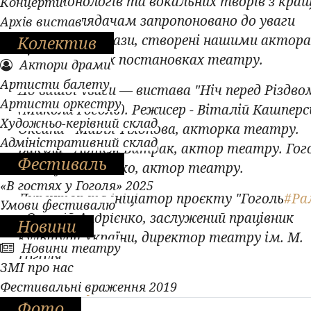
серію монологів та вокальних творів з кра
Концерти
вистав. Глядачам запропоновано до уваги
Архів вистав
легендарні образи, створені нашими актор
Колектив
різножанрових постановках театру.
Актори драми
Артисти балету
До вашої уваги — вистава "Ніч перед Різдво
Артисти оркестру
(Микола Гоголь). Режисер - Віталій Кашперс
Художньо-керівний склад
Оксана - Марія Тіхонова, акторка театру.
Адміністративний склад
Вакула - Артем Батрак, актор театру. Гого
Фестиваль
Тимофій Зінченко, актор театру.
«В гостях у Гоголя» 2025
Директор та ініціатор проєкту "Гоголь
#Ра
Умови фестивалю
- Олексій Андрієнко, заслужений працівник
Новини
культури України, директор театру ім. М.
Новини театру
Гоголя.
ЗМІ про нас
Фестивальні враження 2019
Інна Гончар, 10.05.2024
Фото