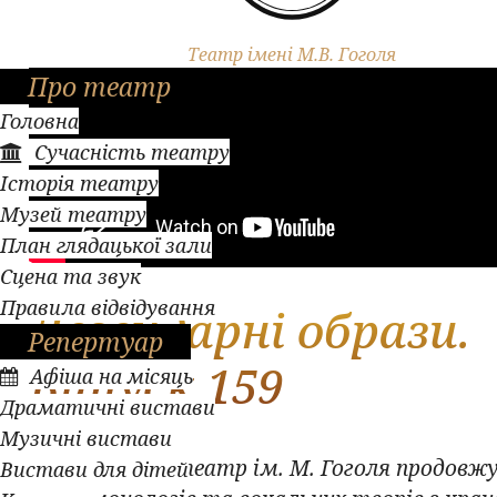
Театр імені М.В. Гоголя
Про театр
Головна
Сучасність театру
Історія театру
Музей театру
План глядацької зали
Сцена та звук
Правила відвідування
Легендарні образи.
Репертуар
Випуск 159
Афіша на місяць
Драматичні вистави
Музичні вистави
Полтавський театр ім. М. Гоголя продовжу
Вистави для дітей