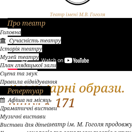
Театр імені М.В. Гоголя
Про театр
Головна
Сучасність театру
Історія театру
Музей театру
План глядацької зали
Сцена та звук
Правила відвідування
Легендарні образи.
Репертуар
Випуск 171
Афіша на місяць
Драматичні вистави
Музичні вистави
Полтавський театр ім. М. Гоголя продовжу
Вистави для дітей