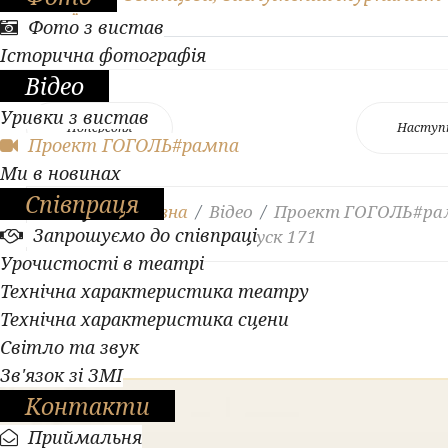
України
Фото з вистав
Історична фотографія
Відео
Уривки з вистав
Попередня
Наступ
Проект ГОГОЛЬ#рампа
Ми в новинах
Співпраця
Ви тут:
Головна
Відео
Проект ГОГОЛЬ#ра
Запрошуємо до співпраці
Легендарні образи. Випуск 171
Урочистості в театрі
Технічна характеристика театру
Технічна характеристика сцени
Світло та звук
Зв'язок зі ЗМІ
Контакти
Приймальня