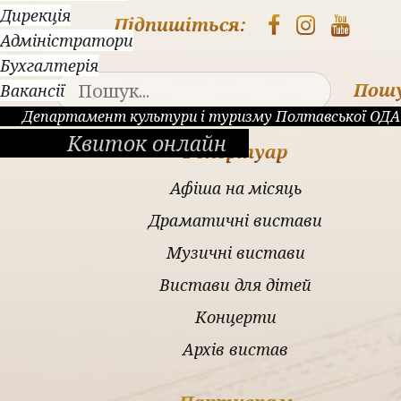
Дирекція
Підпишіться:
Адміністратори
Бухгалтерія
Пош
Вакансії
Департамент культури і туризму Полтавської ОДА
Квиток онлайн
Репертуар
Афіша на місяць
Драматичні вистави
Музичні вистави
Вистави для дітей
Концерти
Архів вистав