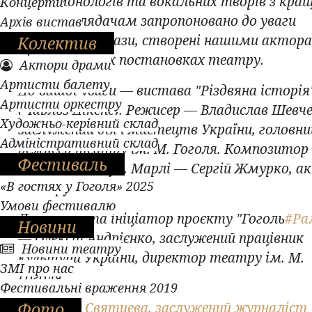
серію монологів та вокальних творів з кра
Концерти
вистав. Глядачам запропоновано до уваги
Архів вистав
легендарні образи, створені нашими актор
Колектив
різножанрових постановках театру.
Актори драми
Артисти балету
До вашої уваги — вистава "Різдвяна історія
Артисти оркестру
(Чарльз Дікенс). Режисер — Владислав Шевче
Художньо-керівний склад
заслужений діяч мистецтв України, головни
Адміністративний склад
режисер театру ім. М. Гоголя. Композитор
Фестиваль
Віталій Ковтун. Марлі — Сергій Жмурко, а
«В гостях у Гоголя» 2025
театру.
Умови фестивалю
Директор та ініціатор проєкту "Гоголь
#Ра
Новини
— Олексій Андрієнко, заслужений працівник
Новини театру
культури України, директор театру ім. М.
ЗМІ про нас
Гоголя.
Фестивальні враження 2019
Фото
Автор: Н. Святцева, заслужений журналіст