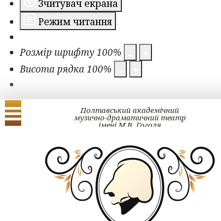
Зчитувач екрана
Режим читання
Розмір шрифту
100
%
Висота рядка
100
%
Полтавський академічний
музично-драматичний театр
імені М.В. Гоголя
Українська
English
Проект ГОГОЛЬ#ра