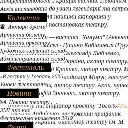
серію монологів з кращих вистав. Глядачам
Концерти
запропоновано до уваги легендарні та яскра
Архів вистав
образи, створені нашими акторами у
Колектив
різножанрових постановках театру.
Актори драми
Артисти балету
До вашої уваги — вистава "Ханума" (Авкент
Артисти оркестру
Цагарелі). Режисер - Цицино Кобіашвілі (Груз
Художньо-керівний склад
Князь Пантіашвілі - Олександр Любченко,
Адміністративний склад
заслужений артист України, актор театру
Фестиваль
Тімоте - Віталій Кропива, актор театру. 
«В гостях у Гоголя» 2025
Котрянц, купець - Володимир Морус, заслуж
Умови фестивалю
артист України, актор театру. Акоп, прик
Новини
купця - Тимофій Зінченко, актор театру.
Новини театру
Директор та ініціатор проєкту "Гоголь
#Ра
ЗМІ про нас
- Олексій Андрієнко, заслужений працівник
Фестивальні враження 2019
культури України, директор театру ім. М.
Фото