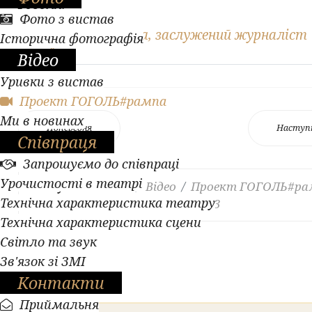
Гоголя.
Фото з вистав
Автор: Н. Святцева, заслужений журналіст
Історична фотографія
України
Відео
Уривки з вистав
Проект ГОГОЛЬ#рампа
Ми в новинах
Попередня
Наступ
Співпраця
Запрошуємо до співпраці
Урочистості в театрі
Ви тут:
Головна
Відео
Проект ГОГОЛЬ#ра
Технічна характеристика театру
Легендарні образи. Випуск 183
Технічна характеристика сцени
Світло та звук
Зв'язок зі ЗМІ
Контакти
Приймальня