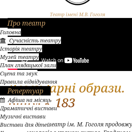
Театр імені М.В. Гоголя
Про театр
Головна
Сучасність театру
Історія театру
Музей театру
План глядацької зали
Сцена та звук
Правила відвідування
Легендарні образи.
Репертуар
Випуск 183
Афіша на місяць
Драматичні вистави
Музичні вистави
Полтавський театр ім. М. Гоголя продовжу
Вистави для дітей