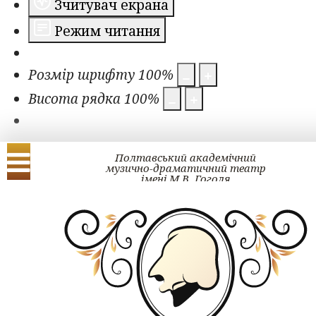
Зчитувач екрана
Режим читання
Розмір шрифту
100
%
Висота рядка
100
%
Полтавський академічний
музично-драматичний театр
імені М.В. Гоголя
Українська
English
Проект ГОГОЛЬ#ра