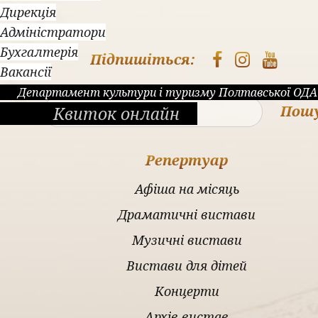
Дирекція
Адміністратори
Бухгалтерія
Підпишіться:
Вакансії
Департамент культури і туризму Полтавської ОДА
Пош
Квиток онлайн
Репертуар
Афіша на місяць
Драматичні вистави
Музичні вистави
Вистави для дітей
Концерти
Архів вистав