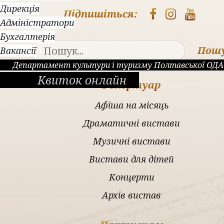
Дирекція
Підпишіться:
Адміністратори
Бухгалтерія
Пош
Вакансії
Департамент культури і туризму Полтавської ОДА
Квиток онлайн
Репертуар
Афіша на місяць
Драматичні вистави
Музичні вистави
Вистави для дітей
Концерти
Архів вистав