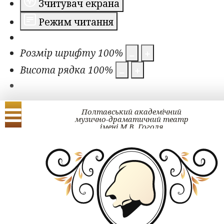
Зчитувач екрана
Режим читання
Розмір шрифту
100
%
Висота рядка
100
%
Полтавський академічний
музично-драматичний театр
імені М.В. Гоголя
Українська
English
Проект ГОГОЛЬ#ра