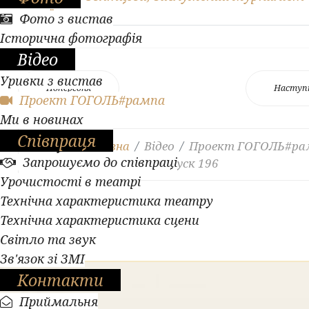
України
Фото з вистав
Історична фотографія
Відео
Уривки з вистав
Попередня
Наступ
Проект ГОГОЛЬ#рампа
Ми в новинах
Співпраця
Ви тут:
Головна
Відео
Проект ГОГОЛЬ#ра
Запрошуємо до співпраці
Легендарні образи. Випуск 196
Урочистості в театрі
Технічна характеристика театру
Технічна характеристика сцени
Світло та звук
Зв'язок зі ЗМІ
Контакти
Приймальня