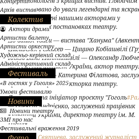
серію монологів з кращих вистав. Глядачам
Концерти
запропоновано до уваги легендарні та яскра
Архів вистав
образи, створені нашими акторами у
Колектив
різножанрових постановках театру.
Актори драми
Артисти балету
До вашої уваги — вистава "Ханума" (Авкент
Артисти оркестру
Цагарелі). Режисер — Цицино Кобіашвілі (Гру
Художньо-керівний склад
Князь Вано Пантіашвілі — Олександр Любче
Адміністративний склад
заслужений артист України, актор театру
Фестиваль
Ханума, сваха — Катерина Філатова, заслу
«В гостях у Гоголя» 2025
артистка України, акторка театру.
Умови фестивалю
Директор та ініціатор проєкту "Гоголь
#Ра
Новини
— Олексій Андрієнко, заслужений працівник
Новини театру
культури України, директор театру ім. М.
ЗМІ про нас
Гоголя.
Фестивальні враження 2019
Фото
Автор: Н. Святцева, заслужений журналіст