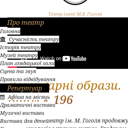
Театр імені М.В. Гоголя
Про театр
Головна
Сучасність театру
Історія театру
Музей театру
План глядацької зали
Сцена та звук
Правила відвідування
Легендарні образи.
Репертуар
Випуск 196
Афіша на місяць
Драматичні вистави
Музичні вистави
Полтавський театр ім. М. Гоголя продовжу
Вистави для дітей