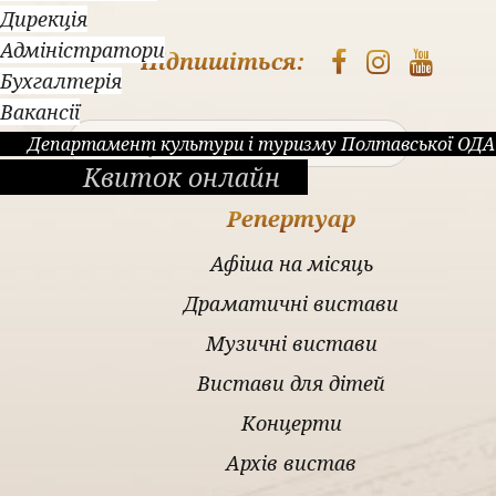
Дирекція
Адміністратори
Підпишіться:
Бухгалтерія
Вакансії
Пош
Департамент культури і туризму Полтавської ОДА
Квиток онлайн
Репертуар
Афіша на місяць
Драматичні вистави
Музичні вистави
Вистави для дітей
Концерти
Архів вистав