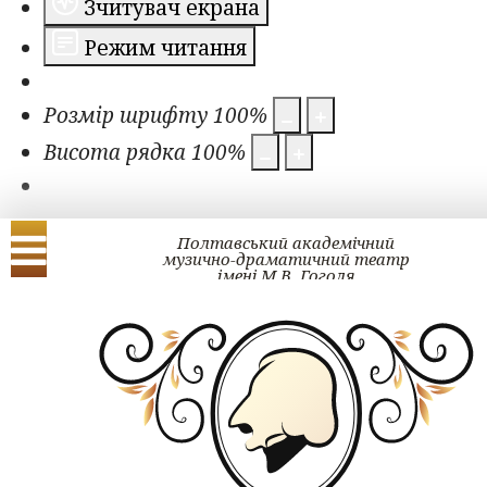
Зчитувач екрана
Режим читання
Розмір шрифту
100
%
Висота рядка
100
%
Полтавський академічний
музично-драматичний театр
імені М.В. Гоголя
Українська
English
Проект ГОГОЛЬ#ра