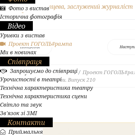
Автор: Н. Святцева, заслужений журналіст
Фото з вистав
України
Історична фотографія
Відео
Уривки з вистав
Проект ГОГОЛЬ#рампа
Попередня
Наступ
Ми в новинах
Співпраця
Запрошуємо до співпраці
Ви тут:
Головна
Відео
Проект ГОГОЛЬ#ра
Урочистості в театрі
Легендарні образи. Випуск 210
Технічна характеристика театру
Технічна характеристика сцени
Світло та звук
Зв'язок зі ЗМІ
Контакти
Приймальня