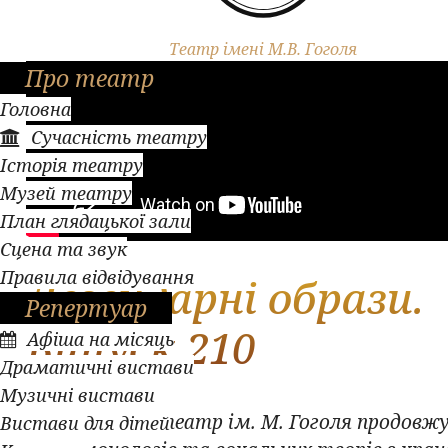
Театр імені М.В. Гоголя
Про театр
Головна
Сучасність театру
Історія театру
Музей театру
План глядацької зали
Сцена та звук
Правила відвідування
Легендарні образи.
Репертуар
Випуск 210
Афіша на місяць
Драматичні вистави
Музичні вистави
Полтавський театр ім. М. Гоголя продовжу
Вистави для дітей