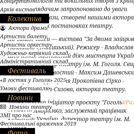
серію монологів та вокальних творів з кра
Концерти
вистав. Глядачам запропоновано до уваги
Архів вистав
легендарні образи, створені нашими актор
Колектив
різножанрових постановках театру.
Актори драми
Артисти балету
До вашої уваги — вистава "За двома зайцям
Артисти оркестру
(Михайло Старицький). Режисер - Владислав
Художньо-керівний склад
Шевченко, заслужений діяч мистецтв Украї
Адміністративний склад
головний режисер театру ім. М. Гоголя. Св
Фестиваль
Петрович Голохвостий - Максим Дашевськи
«В гостях у Гоголя» 2025
актор театру. Проня Прокопівна Сірко -
Умови фестивалю
Наталія Магда-Сизова, акторка театру.
Новини
Директор та ініціатор проєкту "Гоголь
#Ра
Новини театру
- Олексій Андрієнко, заслужений працівник
ЗМІ про нас
культури України, директор театру ім. М.
Фестивальні враження 2019
Гоголя.
Фото