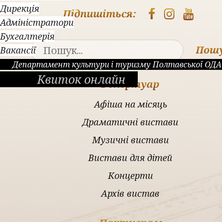
Дирекція
Підпишіться:
Адміністратори
Бухгалтерія
Пош
Вакансії
Департамент культури і туризму Полтавської ОДА
Квиток онлайн
Репертуар
Афіша на місяць
Драматичні вистави
Музичні вистави
Вистави для дітей
Концерти
Архів вистав