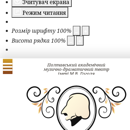
Зчитувач екрана
Режим читання
Розмір шрифту
100
%
Висота рядка
100
%
Полтавський академічний
музично-драматичний театр
імені М.В. Гоголя
Українська
English
Проект ГОГОЛЬ#ра