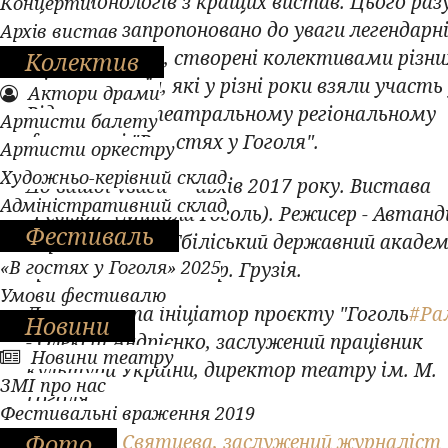
серію монологів з кращих вистав. Цього раз
Концерти
глядачам запропоновано до уваги легендарн
Архів вистав
яскраві образи, створені колективами різни
Колектив
міст та країн, які у різні роки взяли участь
Актори драми
Відкритому театральному регіональному
Артисти балету
фестивалі "В гостях у Гоголя".
Артисти оркестру
Художньо-керівний склад
До вашої уваги — архів 2017 року. Вистава
Адміністративний склад
"Ревізор" (Микола Гоголь). Режисер - Автанд
Фестиваль
Варсимашвілі. Тбіліський державний академ
«В гостях у Гоголя» 2025
драматичний театр. Грузія.
Умови фестивалю
Директор та ініціатор проєкту "Гоголь
#Ра
Новини
- Олексій Андрієнко, заслужений працівник
Новини театру
культури України, директор театру ім. М.
ЗМІ про нас
Гоголя.
Фестивальні враження 2019
Фото
Автор: Н. Святцева, заслужений журналіст