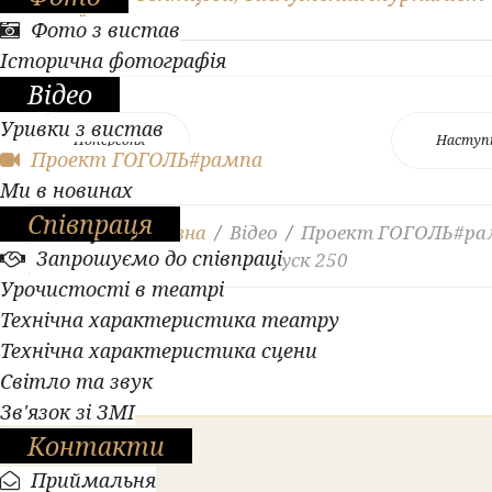
України
Фото з вистав
Історична фотографія
Відео
Уривки з вистав
Попередня
Наступ
Проект ГОГОЛЬ#рампа
Ми в новинах
Співпраця
Ви тут:
Головна
Відео
Проект ГОГОЛЬ#ра
Запрошуємо до співпраці
Легендарні образи. Випуск 250
Урочистості в театрі
Технічна характеристика театру
Технічна характеристика сцени
Світло та звук
Зв'язок зі ЗМІ
Контакти
Приймальня