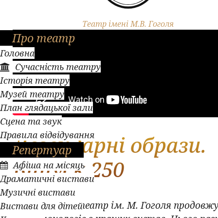
Театр імені М.В. Гоголя
Про театр
Головна
Сучасність театру
Історія театру
Музей театру
План глядацької зали
Сцена та звук
Правила відвідування
Легендарні образи.
Репертуар
Випуск 250
Афіша на місяць
Драматичні вистави
Музичні вистави
Полтавський театр ім. М. Гоголя продовжу
Вистави для дітей