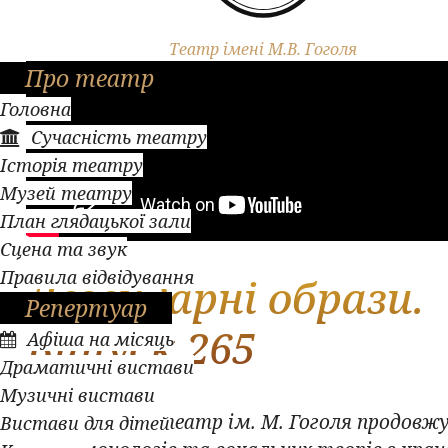
Театр імені М.В. Гоголя
Про театр
Головна
Сучасність театру
Історія театру
Музей театру
План глядацької зали
Сцена та звук
Правила відвідування
Легендарні образи.
Репертуар
Випуск 265
Афіша на місяць
Драматичні вистави
Музичні вистави
Полтавський театр ім. М. Гоголя продовжу
Вистави для дітей