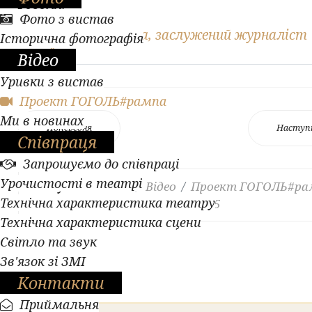
Гоголя.
Фото з вистав
Автор: Н. Святцева, заслужений журналіст
Історична фотографія
України
Відео
Уривки з вистав
Проект ГОГОЛЬ#рампа
Ми в новинах
Попередня
Наступ
Співпраця
Запрошуємо до співпраці
Урочистості в театрі
Ви тут:
Головна
Відео
Проект ГОГОЛЬ#ра
Технічна характеристика театру
Легендарні образи. Випуск 265
Технічна характеристика сцени
Світло та звук
Зв'язок зі ЗМІ
Контакти
Приймальня