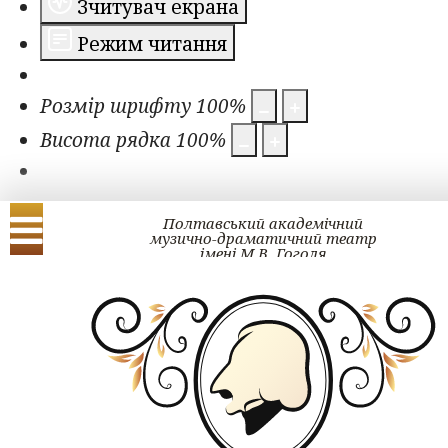
Зчитувач екрана
Режим читання
Розмір шрифту
100
%
Висота рядка
100
%
Полтавський академічний
музично-драматичний театр
імені М.В. Гоголя
Українська
English
Проект ГОГОЛЬ#ра