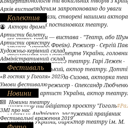
серію монологів та вокальних творів з кра
Концерти
вистав. Глядачам запропоновано до уваги
Архів вистав
легендарні образи, створені нашими актор
Колектив
різножанрових постановках театру.
Актори драми
Артисти балету
До вашої уваги — вистава - "Театр, або Шум
Артисти оркестру
сценою" (Майкл Фрейн). Режисер - Сергій Па
Художньо-керівний склад
заслужений діяч мистецтв України, головни
Адміністративний склад
режисер Херсонського театру. Гарі Лежен -
Фестиваль
Максим Дашевський, актор театру. Дотті
«В гостях у Гоголя» 2025
Отлі - Наталія Магда-Сизова, акторка теа
Умови фестивалю
Ллойд Даллас, режисер - Олександр Любченк
Новини
заслужений артист України, актор театру
Новини театру
Директор та ініціатор проєкту "Гоголь
#Ра
ЗМІ про нас
- Олексій Андрієнко, заслужений працівник
Фестивальні враження 2019
культури України, директор театру ім. М.
Фото