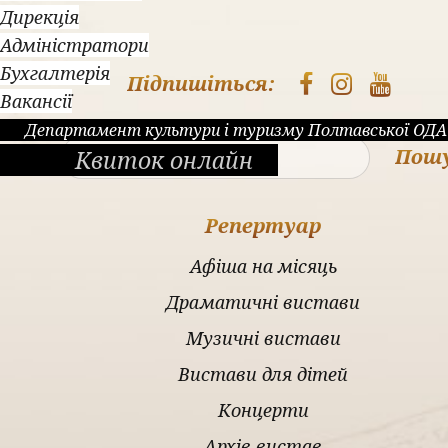
Дирекція
Адміністратори
Бухгалтерія
Підпишіться:
Вакансії
Департамент культури і туризму Полтавської ОДА
Пош
Квиток онлайн
Репертуар
Афіша на місяць
Драматичні вистави
Музичні вистави
Вистави для дітей
Концерти
Архів вистав