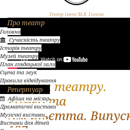
Театр імені М.В. Гоголя
Про театр
Головна
Сучасність театру
Історія театру
Музей театру
План глядацької зали
Сцена та звук
Правила відвідування
З Днем театру.
Репертуар
Ромео та
Афіша на місяць
Драматичні вистави
Джульєтта. Випус
Музичні вистави
Вистави для дітей
127.