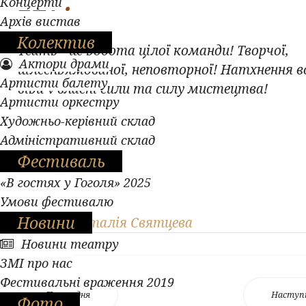
Концерти
Архів вистав
Колектив
Театр - це робота цілої команди! Творчої,
Актори драми
цілеспрямованої, неповторної! Натхнення вс
Артисти балету
віри у власні сили та силу мистецтва!
Артисти оркестру
Художньо-керівний склад
Адміністративний склад
Фестиваль
«В гостях у Гоголя» 2025
Умови фестивалю
Новини
Автор - Наталія Святцева
Новини театру
ЗМІ про нас
Фестивальні враження 2019
Попередня
Наступ
Фото