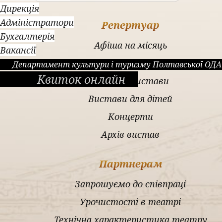
Дирекція
Адміністратори
Репертуар
Бухгалтерія
Афіша на місяць
Вакансії
Драматичні вистави
Департамент культури і туризму Полтавської ОДА
Квиток онлайн
Музичні вистави
Вистави для дітей
Концерти
Архів вистав
Партнерам
Запрошуємо до співпраці
Урочистості в театрі
Технічна характеристика театру