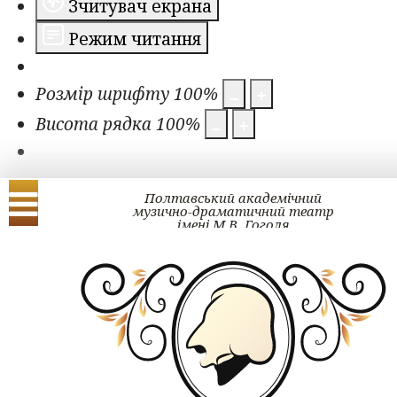
Зчитувач екрана
Режим читання
Розмір шрифту
100
%
Висота рядка
100
%
Полтавський академічний
музично-драматичний театр
імені М.В. Гоголя
Українська
English
Проект ГОГОЛЬ#ра