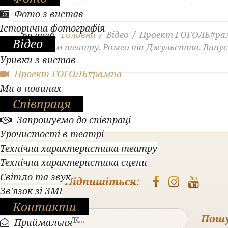
Фото з вистав
Історична фотографія
Ви тут:
Головна
Відео
Проект ГОГОЛЬ#ра
Відео
З Днем театру. Ромео та Джульєтта. Випус
Уривки з вистав
127.
Проект ГОГОЛЬ#рампа
Ми в новинах
Співпраця
Запрошуємо до співпраці
Урочистості в театрі
Технічна характеристика театру
Технічна характеристика сцени
Світло та звук
Підпишіться:
Зв'язок зі ЗМІ
Контакти
Пош
Приймальня