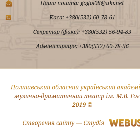
Наша пошта: gogol08@ukr.net
Каса: +380(532) 60-78-61
Секретар (факс): +380(532) 56-94-83
Адміністрація: +380(532) 60-78-56
Полтавський обласний український академ
музично-драматичний театр ім. М.В. Го
2019 ©
Створення сайту — Студія